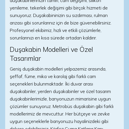
duşakabinlerinizin tamiri, cam değişimi, silikon
yenileme, tekerlek değişimi gibi birçok hizmeti de
sunuyoruz. Duşakabininizin su sızdırması, rulman
arızası gibi sorunlarınız için de bize güvenebilirsiniz.
Profesyonel ekibimiz, hızlı ve etkili çözümlerle,
sorunlarınızı en kısa sürede ortadan kaldırır.
Duşakabin Modelleri ve Özel
Tasarımlar
Geniş duşakabin modelleri yelpazemiz arasında,
şeffaf, füme, mika ve karolaj gibi farklı cam
seçenekleri bulunmaktadır. İki duvar arası
duşakabinler, yerden duşakabinler ve özel tasarım
duşakabinlerimizle, banyonuzun mimarisine uygun
çözümler sunuyoruz. Metrobüs duşakabin gibi farklı
modellerimiz de mevcuttur. Her bütçeye ve zevke
uygun seçeneklerle banyonuzu hayalinizdeki gibi
dekore edebilirsiniz. Körfez Cuma Katlanır Kapı