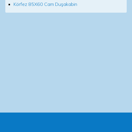
Körfez 85X60 Cam Duşakabin
Tecrübeli ekibimiz, gelişmiş ekipmanlar kullanarak
duşakabin sisteminizin her parçasını inceleyerek, su