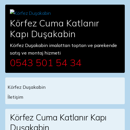
Körfez Cuma Katlanır
Kapı Duşakabin
Körfez Duşakabin imalattan toptan ve parekende
satış ve montaj hizmeti
0543 501 54 34
Körfez Duşakabin
Main Navigation
İletişim
Körfez Cuma Katlanır Kapı
Duşakabin