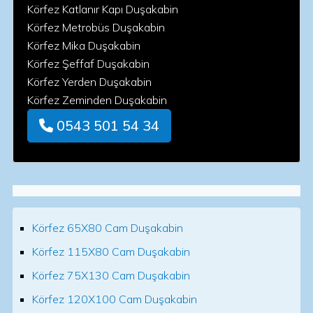
Körfez Katlanır Kapı Duşakabin
Körfez Metrobüs Duşakabin
Körfez Mika Duşakabin
Körfez Şeffaf Duşakabin
Körfez Yerden Duşakabin
Körfez Zeminden Duşakabin
0543 501 54 34
Körfez 65X80 Cam Duşakabin
Körfez 115X80 Cam Duşakabin
Körfez 75X130 Cam Duşakabin
Körfez 120X100 Cam Duşakabin