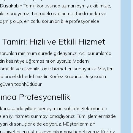
u Duşakabin Tamiri konusunda uzmanlaşmış ekibimizle,
ler sunuyoruz. Tecrübeli ustalarımız, farklı marka ve
mış olup, en zorlu sorunları bile profesyonelce
amiri: Hızlı ve Etkili Hizmet
i sorunları minimum sürede gideriyoruz. Acil durumlarda
nizin kesintiye uğramasını önlüyoruz. Modern
 ömürlü ve güvenilir tamir hizmetleri sunuyoruz. Müşteri
a öncelikli hedefimizdir. Körfez Kalburcu Duşakabin
ir güven taahhüdüdür.
ında Profesyonellik
 konusunda yılların deneyimine sahiptir. Sektörün en
ize en iyi hizmeti sunmayı amaçlıyoruz. Tüm işlemlerimizde
anıklı sonuçlar elde ediyoruz. Müşterilerimizin
mnuniyetini en üst düzeye çıkarmayı hedefliyoruz. Körfez