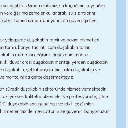
yol açabilir. Uzman ekibimiz, su kaçağının kaynağını
ikon ve diğer malzemeler kullanarak, su sızıntılarını
akabin Tamiri hizmeti, banyonuzun güvenliğini ve
bir yelpazede duşakabin tamir ve bakım hizmetleri
 tamiri, banyo tadilatı, cam duşakabin tamiri,
şakabin mıknatısı değişimi, duşakabin montajı,
ri, iki duvar arası duşakabin montajı, yerden duşakabin
üme duşakabin, şeffaf duşakabin, mika duşakabin ve
 ve montajını da gerçekleştirmekteyiz.
şkın süredir duşakabin sektöründe hizmet vermektedir.
k, yüksek kaliteli malzemeler ve profesyonel işçilikle
ürlü duşakabin sorununa hızlı ve etkili çözümler
ı hizmetlerimiz de mevcuttur. Bize güvenin, banyonuzun