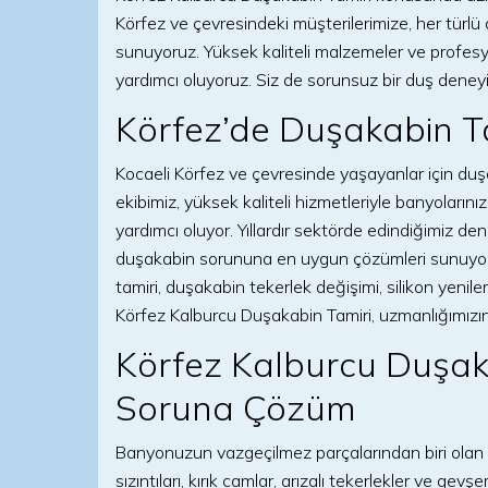
Körfez ve çevresindeki müşterilerimize, her türlü 
sunuyoruz. Yüksek kaliteli malzemeler ve profe
yardımcı oluyoruz. Siz de sorunsuz bir duş deneyi
Körfez’de Duşakabin T
Kocaeli Körfez ve çevresinde yaşayanlar için duş
ekibimiz, yüksek kaliteli hizmetleriyle banyolarını
yardımcı oluyor. Yıllardır sektörde edindiğimiz de
duşakabin sorununa en uygun çözümleri sunuyoru
tamiri, duşakabin tekerlek değişimi, silikon yenil
Körfez Kalburcu Duşakabin Tamiri, uzmanlığımız
Körfez Kalburcu Duşaka
Soruna Çözüm
Banyonuzun vazgeçilmez parçalarından biri olan du
sızıntıları, kırık camlar, arızalı tekerlekler ve gev