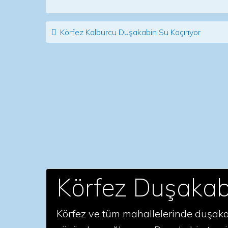
Post navigation
Körfez Kalburcu Duşakabin Su Kaçırıyor
Körfez Duşakab
Körfez ve tüm mahallelerinde duşakab