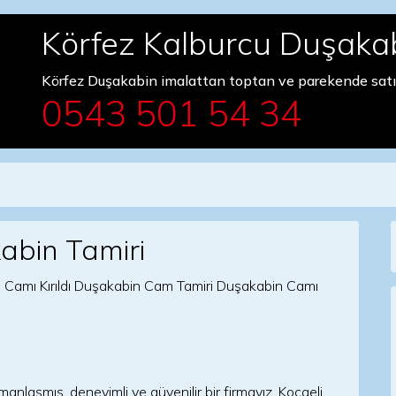
Körfez Kalburcu Duşakab
Körfez Duşakabin imalattan toptan ve parekende satı
0543 501 54 34
abin Tamiri
laşmış, deneyimli ve güvenilir bir firmayız. Kocaeli