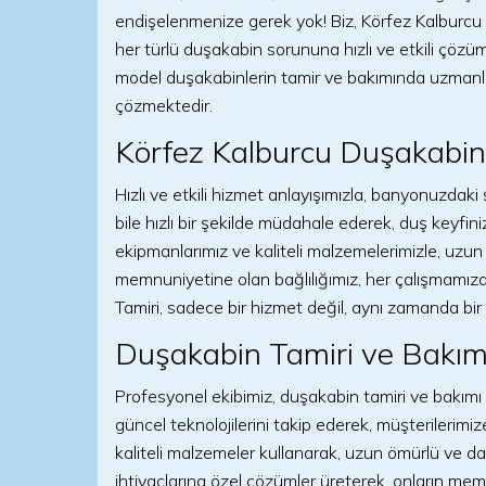
endişelenmenize gerek yok! Biz, Körfez Kalburc
her türlü duşakabin sorununa hızlı ve etkili çözüm
model duşakabinlerin tamir ve bakımında uzmanlaş
çözmektedir.
Körfez Kalburcu Duşakabin T
Hızlı ve etkili hizmet anlayışımızla, banyonuzdak
bile hızlı bir şekilde müdahale ederek, duş keyfi
ekipmanlarımız ve kaliteli malzemelerimizle, uzun
memnuniyetine olan bağlılığımız, her çalışmamızd
Tamiri, sadece bir hizmet değil, aynı zamanda b
Duşakabin Tamiri ve Bakım
Profesyonel ekibimiz, duşakabin tamiri ve bakımı
güncel teknolojilerini takip ederek, müşterilerim
kaliteli malzemeler kullanarak, uzun ömürlü ve day
ihtiyaçlarına özel çözümler üreterek, onların me