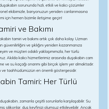
duşakabin sorununda hızlı, etkili ve kalıcı çözümler
syonel ekibimizle, banyonuzun yeniden canlanmasına
mi için hemen bizimle iletişime geçin!
amiri ve Bakımı
akabin tamiri ve bakımı artık çok daha kolay. Uzman
zın güvenilirliğini ve şıklığını yeniden kazanmanıza
neyim ve müşteri odaklı yaklaşımımızla, her türlü
z. Akılda kalıcı hizmetlerimiz arasında duşakabin cam
eme ve su kaçağı onarımı gibi birçok işlem yer almaktadır.
ın ve taahhüdümüzün en önemli göstergesidir.
bin Tamiri: Her Türlü
şakabin, zamanla çeşitli sorunlarla karşılaşabilir. Su
şemiş silikonlar, duş keyfinizi olumsuz etkileyebilir. Ancak