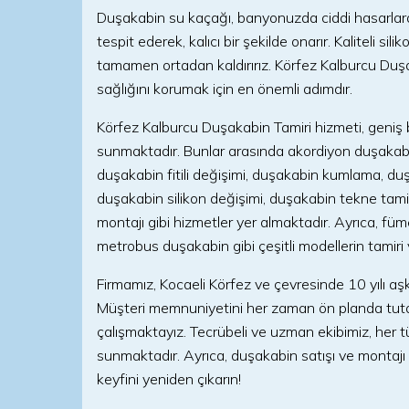
Duşakabin su kaçağı, banyonuzda ciddi hasarlara 
tespit ederek, kalıcı bir şekilde onarır. Kaliteli sil
tamamen ortadan kaldırırız. Körfez Kalburcu Duş
sağlığını korumak için en önemli adımdır.
Körfez Kalburcu Duşakabin Tamiri hizmeti, geniş 
sunmaktadır. Bunlar arasında akordiyon duşakabin
duşakabin fitili değişimi, duşakabin kumlama, du
duşakabin silikon değişimi, duşakabin tekne tami
montajı gibi hizmetler yer almaktadır. Ayrıca, f
metrobus duşakabin gibi çeşitli modellerin tamiri
Firmamız, Kocaeli Körfez ve çevresinde 10 yılı a
Müşteri memnuniyetini her zaman ön planda tutara
çalışmaktayız. Tecrübeli ve uzman ekibimiz, her t
sunmaktadır. Ayrıca, duşakabin satışı ve montaj
keyfini yeniden çıkarın!