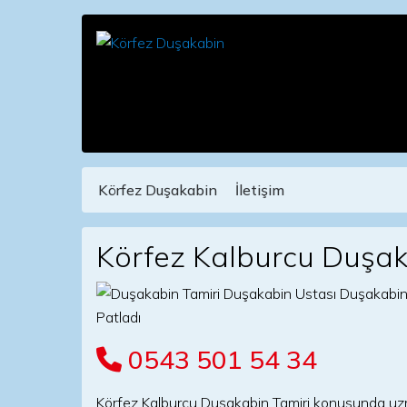
Körfez Duşakabin
İletişim
Main Navigation
Körfez Kalburcu Duşak
0543 501 54 34
Körfez Kalburcu Duşakabin Tamiri konusunda uzman