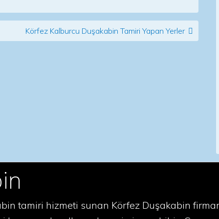
Körfez Kalburcu Duşakabin Tamiri Yapan Yerler
in
in tamiri hizmeti sunan Körfez Duşakabin firmamız