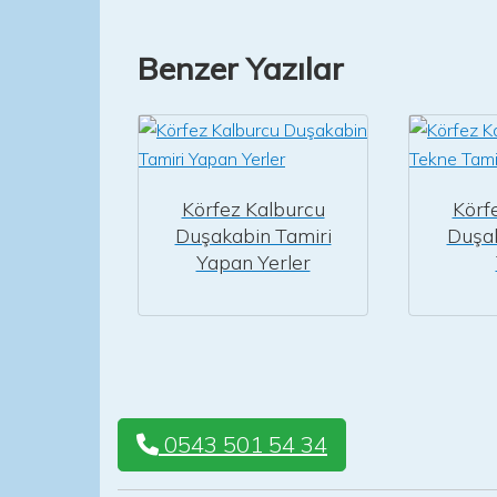
Benzer Yazılar
Körfez Kalburcu
Körf
Duşakabin Tamiri
Duşa
Yapan Yerler
0543 501 54 34