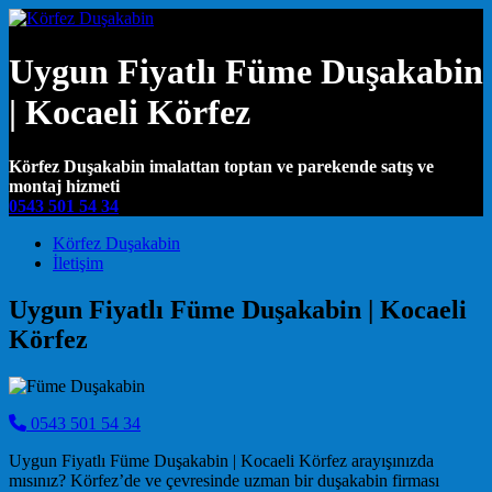
Uygun Fiyatlı Füme Duşakabin
| Kocaeli Körfez
Körfez Duşakabin imalattan toptan ve parekende satış ve
montaj hizmeti
0543 501 54 34
Main Navigation
Körfez Duşakabin
İletişim
Uygun Fiyatlı Füme Duşakabin | Kocaeli
Körfez
0543 501 54 34
Uygun Fiyatlı Füme Duşakabin | Kocaeli Körfez arayışınızda
mısınız? Körfez’de ve çevresinde uzman bir duşakabin firması