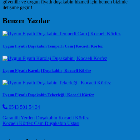
güvenilir ve uygun fiyatlı duşakabin hizmeti için hemen bizimle
iletişime geçin!
Benzer Yazılar
Uygun Fiyatlı Duşakabin Temperli Cam | Kocaeli Körfez
Uygun Fiyatlı Karolaj Duşakabin | Kocaeli Körfez
Uygun Fiyatlı Duşakabin Tekerleği | Kocaeli Körfez
0543 501 54 34
Post navigation
Garantili Yerden Duşakabin Kocaeli Körfez
Kocaeli Körfez Cam Duşakabin Ustası