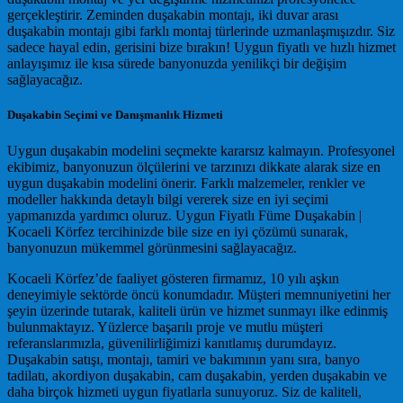
gerçekleştirir. Zeminden duşakabin montajı, iki duvar arası
duşakabin montajı gibi farklı montaj türlerinde uzmanlaşmışızdır. Siz
sadece hayal edin, gerisini bize bırakın! Uygun fiyatlı ve hızlı hizmet
anlayışımız ile kısa sürede banyonuzda yenilikçi bir değişim
sağlayacağız.
Duşakabin Seçimi ve Danışmanlık Hizmeti
Uygun duşakabin modelini seçmekte kararsız kalmayın. Profesyonel
ekibimiz, banyonuzun ölçülerini ve tarzınızı dikkate alarak size en
uygun duşakabin modelini önerir. Farklı malzemeler, renkler ve
modeller hakkında detaylı bilgi vererek size en iyi seçimi
yapmanızda yardımcı oluruz. Uygun Fiyatlı Füme Duşakabin |
Kocaeli Körfez tercihinizde bile size en iyi çözümü sunarak,
banyonuzun mükemmel görünmesini sağlayacağız.
Kocaeli Körfez’de faaliyet gösteren firmamız, 10 yılı aşkın
deneyimiyle sektörde öncü konumdadır. Müşteri memnuniyetini her
şeyin üzerinde tutarak, kaliteli ürün ve hizmet sunmayı ilke edinmiş
bulunmaktayız. Yüzlerce başarılı proje ve mutlu müşteri
referanslarımızla, güvenilirliğimizi kanıtlamış durumdayız.
Duşakabin satışı, montajı, tamiri ve bakımının yanı sıra, banyo
tadilatı, akordiyon duşakabin, cam duşakabin, yerden duşakabin ve
daha birçok hizmeti uygun fiyatlarla sunuyoruz. Siz de kaliteli,