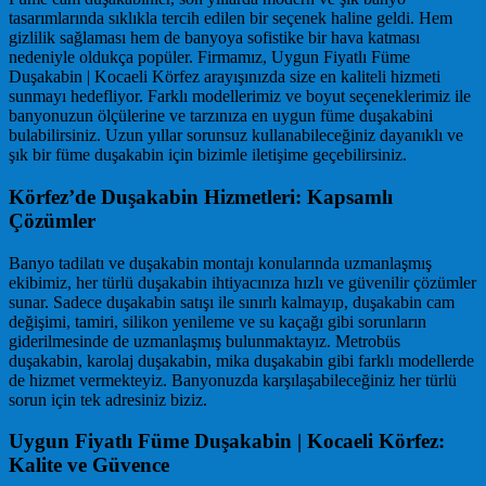
tasarımlarında sıklıkla tercih edilen bir seçenek haline geldi. Hem
gizlilik sağlaması hem de banyoya sofistike bir hava katması
nedeniyle oldukça popüler. Firmamız, Uygun Fiyatlı Füme
Duşakabin | Kocaeli Körfez arayışınızda size en kaliteli hizmeti
sunmayı hedefliyor. Farklı modellerimiz ve boyut seçeneklerimiz ile
banyonuzun ölçülerine ve tarzınıza en uygun füme duşakabini
bulabilirsiniz. Uzun yıllar sorunsuz kullanabileceğiniz dayanıklı ve
şık bir füme duşakabin için bizimle iletişime geçebilirsiniz.
Körfez’de Duşakabin Hizmetleri: Kapsamlı
Çözümler
Banyo tadilatı ve duşakabin montajı konularında uzmanlaşmış
ekibimiz, her türlü duşakabin ihtiyacınıza hızlı ve güvenilir çözümler
sunar. Sadece duşakabin satışı ile sınırlı kalmayıp, duşakabin cam
değişimi, tamiri, silikon yenileme ve su kaçağı gibi sorunların
giderilmesinde de uzmanlaşmış bulunmaktayız. Metrobüs
duşakabin, karolaj duşakabin, mika duşakabin gibi farklı modellerde
de hizmet vermekteyiz. Banyonuzda karşılaşabileceğiniz her türlü
sorun için tek adresiniz biziz.
Uygun Fiyatlı Füme Duşakabin | Kocaeli Körfez:
Kalite ve Güvence