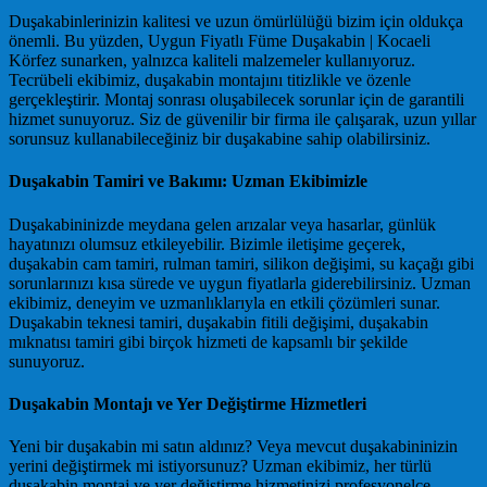
Duşakabinlerinizin kalitesi ve uzun ömürlülüğü bizim için oldukça
önemli. Bu yüzden, Uygun Fiyatlı Füme Duşakabin | Kocaeli
Körfez sunarken, yalnızca kaliteli malzemeler kullanıyoruz.
Tecrübeli ekibimiz, duşakabin montajını titizlikle ve özenle
gerçekleştirir. Montaj sonrası oluşabilecek sorunlar için de garantili
hizmet sunuyoruz. Siz de güvenilir bir firma ile çalışarak, uzun yıllar
sorunsuz kullanabileceğiniz bir duşakabine sahip olabilirsiniz.
Duşakabin Tamiri ve Bakımı: Uzman Ekibimizle
Duşakabininizde meydana gelen arızalar veya hasarlar, günlük
hayatınızı olumsuz etkileyebilir. Bizimle iletişime geçerek,
duşakabin cam tamiri, rulman tamiri, silikon değişimi, su kaçağı gibi
sorunlarınızı kısa sürede ve uygun fiyatlarla giderebilirsiniz. Uzman
ekibimiz, deneyim ve uzmanlıklarıyla en etkili çözümleri sunar.
Duşakabin teknesi tamiri, duşakabin fitili değişimi, duşakabin
mıknatısı tamiri gibi birçok hizmeti de kapsamlı bir şekilde
sunuyoruz.
Duşakabin Montajı ve Yer Değiştirme Hizmetleri
Yeni bir duşakabin mi satın aldınız? Veya mevcut duşakabininizin
yerini değiştirmek mi istiyorsunuz? Uzman ekibimiz, her türlü
duşakabin montaj ve yer değiştirme hizmetinizi profesyonelce