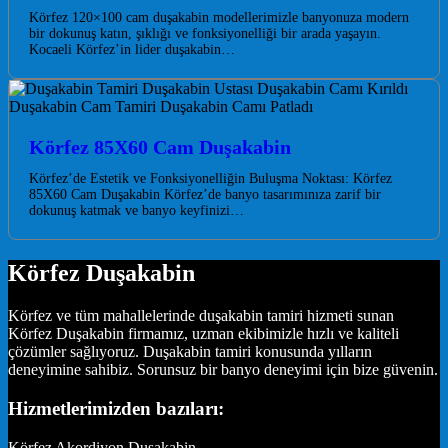
Körfez 120×100 cam duşakabin modellerimizle banyonuza modern
bir dokunuş katın, şıklığı ve fonksiyonelliği bir arada yaşayın.
Kocaeli Körfez’in lider duşakabin…
Körfez 85X60 Cam Duşakabin
Körfez’de Estetik ve Fonksiyonelliğin Buluşma Noktası: Körfez
85X60 Cam Duşakabin Körfez’de banyo tasarımınıza zarif bir
dokunuş katmak ve banyo keyfinizi…
Körfez Duşakabin
Körfez ve tüm mahallelerinde duşakabin tamiri hizmeti sunan
Körfez Duşakabin firmamız, uzman ekibimizle hızlı ve kaliteli
çözümler sağlıyoruz. Duşakabin tamiri konusunda yılların
deneyimine sahibiz. Sorunsuz bir banyo deneyimi için bize güvenin.
Hizmetlerimizden bazıları:
Körfez Akordiyon Duşakabin