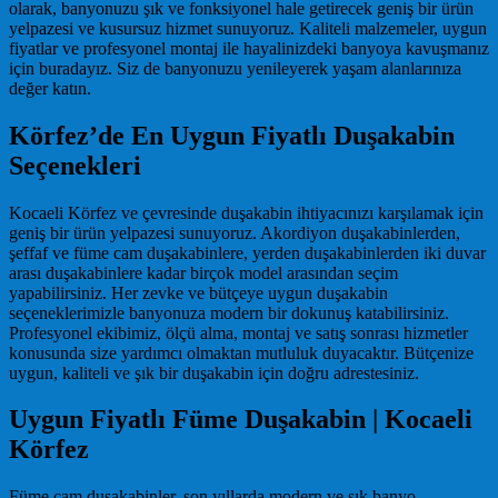
olarak, banyonuzu şık ve fonksiyonel hale getirecek geniş bir ürün
yelpazesi ve kusursuz hizmet sunuyoruz. Kaliteli malzemeler, uygun
fiyatlar ve profesyonel montaj ile hayalinizdeki banyoya kavuşmanız
için buradayız. Siz de banyonuzu yenileyerek yaşam alanlarınıza
değer katın.
Körfez’de En Uygun Fiyatlı Duşakabin
Seçenekleri
Kocaeli Körfez ve çevresinde duşakabin ihtiyacınızı karşılamak için
geniş bir ürün yelpazesi sunuyoruz. Akordiyon duşakabinlerden,
şeffaf ve füme cam duşakabinlere, yerden duşakabinlerden iki duvar
arası duşakabinlere kadar birçok model arasından seçim
yapabilirsiniz. Her zevke ve bütçeye uygun duşakabin
seçeneklerimizle banyonuza modern bir dokunuş katabilirsiniz.
Profesyonel ekibimiz, ölçü alma, montaj ve satış sonrası hizmetler
konusunda size yardımcı olmaktan mutluluk duyacaktır. Bütçenize
uygun, kaliteli ve şık bir duşakabin için doğru adrestesiniz.
Uygun Fiyatlı Füme Duşakabin | Kocaeli
Körfez
Füme cam duşakabinler, son yıllarda modern ve şık banyo