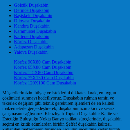
Gölcük Duşakabin
Derince Duşakabin
Başiskele Duşakabin
Dilovası Duşakabin
Kandıra Duşakabin
Karamürsel Duşakabin
Kartepe Duşakabin
Körfez Duşakabin
Adapazarı Duşakabin
Yalova Duşakabin
Körfez 90X80 Cam Duşakabin
Körfez 65X80 Cam Duşakabin
Körfez 115X80 Cam Duşakabin
Körfez 75X130 Cam Duşakabin
Körfez 120X100 Cam Duşakabin
Müşterilerimizin ihtiyaç ve isteklerini dikkate alarak, en uygun
çözümleri sunmayı hedefliyoruz. Duşakabin rulman tamiri ve
tekerlek değişimi gibi teknik gerektiren işlemleri de en kaliteli
malzemelerle gerçekleştirerek, duşakabininizin akıcı ve sessiz
çalışmasını sağlıyoruz. Kirazlıyalı Toptan Duşakabin: Kalite ve
Estetiğin Buluştuğu Nokta Banyo tadilatı süreçlerinde, duşakabin
seçimi en kritik adımlardan biridir. Şeffaf duşakabin kalitesi,
kullanılan malzemenin türünden, işçiliğin inceliğine kadar birçok