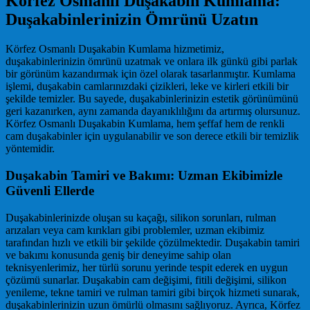
Körfez Osmanlı Duşakabin Kumlama:
Duşakabinlerinizin Ömrünü Uzatın
Körfez Osmanlı Duşakabin Kumlama hizmetimiz,
duşakabinlerinizin ömrünü uzatmak ve onlara ilk günkü gibi parlak
bir görünüm kazandırmak için özel olarak tasarlanmıştır. Kumlama
işlemi, duşakabin camlarınızdaki çizikleri, leke ve kirleri etkili bir
şekilde temizler. Bu sayede, duşakabinlerinizin estetik görünümünü
geri kazanırken, aynı zamanda dayanıklılığını da artırmış olursunuz.
Körfez Osmanlı Duşakabin Kumlama, hem şeffaf hem de renkli
cam duşakabinler için uygulanabilir ve son derece etkili bir temizlik
yöntemidir.
Duşakabin Tamiri ve Bakımı: Uzman Ekibimizle
Güvenli Ellerde
Duşakabinlerinizde oluşan su kaçağı, silikon sorunları, rulman
arızaları veya cam kırıkları gibi problemler, uzman ekibimiz
tarafından hızlı ve etkili bir şekilde çözülmektedir. Duşakabin tamiri
ve bakımı konusunda geniş bir deneyime sahip olan
teknisyenlerimiz, her türlü sorunu yerinde tespit ederek en uygun
çözümü sunarlar. Duşakabin cam değişimi, fitili değişimi, silikon
yenileme, tekne tamiri ve rulman tamiri gibi birçok hizmeti sunarak,
duşakabinlerinizin uzun ömürlü olmasını sağlıyoruz. Ayrıca, Körfez