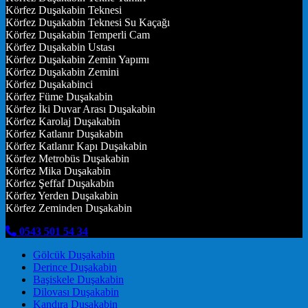
Körfez Duşakabin Teknesi
Körfez Duşakabin Teknesi Su Kaçağı
Körfez Duşakabin Temperli Cam
Körfez Duşakabin Ustası
Körfez Duşakabin Zemin Yapımı
Körfez Duşakabin Zemini
Körfez Duşakabinci
Körfez Füme Duşakabin
Körfez İki Duvar Arası Duşakabin
Körfez Karolaj Duşakabin
Körfez Katlanır Duşakabin
Körfez Katlanır Kapı Duşakabin
Körfez Metrobüs Duşakabin
Körfez Mika Duşakabin
Körfez Şeffaf Duşakabin
Körfez Yerden Duşakabin
Körfez Zeminden Duşakabin
0543 501 54 34
Gölcük Duşakabin
Derince Duşakabin
Başiskele Duşakabin
Dilovası Duşakabin
Kandıra Duşakabin