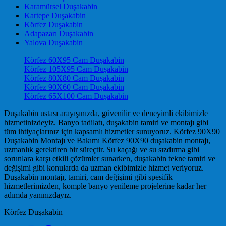
Karamürsel Duşakabin
Kartepe Duşakabin
Körfez Duşakabin
Adapazarı Duşakabin
Yalova Duşakabin
Körfez 60X95 Cam Duşakabin
Körfez 105X95 Cam Duşakabin
Körfez 80X80 Cam Duşakabin
Körfez 90X60 Cam Duşakabin
Körfez 65X100 Cam Duşakabin
Duşakabin ustası arayışınızda, güvenilir ve deneyimli ekibimizle
hizmetinizdeyiz. Banyo tadilatı, duşakabin tamiri ve montajı gibi
tüm ihtiyaçlarınız için kapsamlı hizmetler sunuyoruz. Körfez 90X90
Duşakabin Montajı ve Bakımı Körfez 90X90 duşakabin montajı,
uzmanlık gerektiren bir süreçtir. Su kaçağı ve su sızdırma gibi
sorunlara karşı etkili çözümler sunarken, duşakabin tekne tamiri ve
değişimi gibi konularda da uzman ekibimizle hizmet veriyoruz.
Duşakabin montajı, tamiri, cam değişimi gibi spesifik
hizmetlerimizden, komple banyo yenileme projelerine kadar her
adımda yanınızdayız.
Körfez Duşakabin