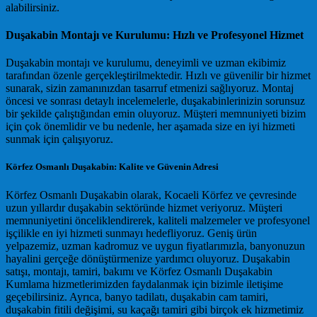
alabilirsiniz.
Duşakabin Montajı ve Kurulumu: Hızlı ve Profesyonel Hizmet
Duşakabin montajı ve kurulumu, deneyimli ve uzman ekibimiz
tarafından özenle gerçekleştirilmektedir. Hızlı ve güvenilir bir hizmet
sunarak, sizin zamanınızdan tasarruf etmenizi sağlıyoruz. Montaj
öncesi ve sonrası detaylı incelemelerle, duşakabinlerinizin sorunsuz
bir şekilde çalıştığından emin oluyoruz. Müşteri memnuniyeti bizim
için çok önemlidir ve bu nedenle, her aşamada size en iyi hizmeti
sunmak için çalışıyoruz.
Körfez Osmanlı Duşakabin: Kalite ve Güvenin Adresi
Körfez Osmanlı Duşakabin olarak, Kocaeli Körfez ve çevresinde
uzun yıllardır duşakabin sektöründe hizmet veriyoruz. Müşteri
memnuniyetini önceliklendirerek, kaliteli malzemeler ve profesyonel
işçilikle en iyi hizmeti sunmayı hedefliyoruz. Geniş ürün
yelpazemiz, uzman kadromuz ve uygun fiyatlarımızla, banyonuzun
hayalini gerçeğe dönüştürmenize yardımcı oluyoruz. Duşakabin
satışı, montajı, tamiri, bakımı ve Körfez Osmanlı Duşakabin
Kumlama hizmetlerimizden faydalanmak için bizimle iletişime
geçebilirsiniz. Ayrıca, banyo tadilatı, duşakabin cam tamiri,
duşakabin fitili değişimi, su kaçağı tamiri gibi birçok ek hizmetimiz