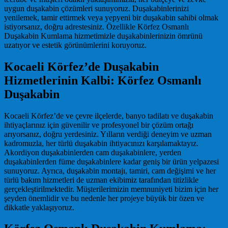
uygun duşakabin çözümleri sunuyoruz. Duşakabinlerinizi
yenilemek, tamir ettirmek veya yepyeni bir duşakabin sahibi olmak
istiyorsanız, doğru adrestesiniz. Özellikle Körfez Osmanlı
Duşakabin Kumlama hizmetimizle duşakabinlerinizin ömrünü
uzatıyor ve estetik görünümlerini koruyoruz.
Kocaeli Körfez’de Duşakabin
Hizmetlerinin Kalbi: Körfez Osmanlı
Duşakabin
Kocaeli Körfez’de ve çevre ilçelerde, banyo tadilatı ve duşakabin
ihtiyaçlarınız için güvenilir ve profesyonel bir çözüm ortağı
arıyorsanız, doğru yerdesiniz. Yılların verdiği deneyim ve uzman
kadromuzla, her türlü duşakabin ihtiyacınızı karşılamaktayız.
Akordiyon duşakabinlerden cam duşakabinlere, yerden
duşakabinlerden füme duşakabinlere kadar geniş bir ürün yelpazesi
sunuyoruz. Ayrıca, duşakabin montajı, tamiri, cam değişimi ve her
türlü bakım hizmetleri de uzman ekibimiz tarafından titizlikle
gerçekleştirilmektedir. Müşterilerimizin memnuniyeti bizim için her
şeyden önemlidir ve bu nedenle her projeye büyük bir özen ve
dikkatle yaklaşıyoruz.