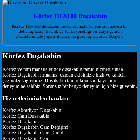
Körfez 110X100 Duşakabin
Körfez 110×100 duşakabin modellerimizle banyonuza modern bir
dokunuş katın. Estetik ve fonksiyonelliği bir araya getiren
çözümlerimizle yaşam alanlarınızı güzelleştiriyoruz. Banyo…
Körfez Duşakabin
Körfez ve tüm mahallelerinde duşakabin tamiri hizmeti sunan
Körfez Duşakabin firmamız, uzman ekibimizle hızlı ve kaliteli
çözümler sağlıyoruz. Duşakabin tamiri konusunda yılların
deneyimine sahibiz. Sorunsuz bir banyo deneyimi için bize güvenin.
Hizmetlerimizden bazıları:
Körfez Akordiyon Duşakabin
Körfez Cam Duşakabin
Körfez Duşakabin
Körfez Duşakabin Cam Değişimi
Körfez Duşakabin Cam Tamiri
Körfez Duşakabin Camı