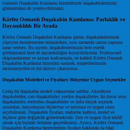
Osmanlı Duşakabin Kumlama hizmetimizle duşakabinlerinizin
görünümünü de yenileyebilirsiniz.
Körfez Osmanlı Duşakabin Kumlama: Parlaklık ve
Dayanıklılık Bir Arada
Körfez Osmanlı Duşakabin Kumlama işlemi, duşakabinlerinizin
yüzeyini derinlemesine temizlerken, aynı zamanda camın yapısına
zarar vermez. Bu sayede, duşakabinlerinizin hem estetik
görünümünü hem de dayanıklılığını koruyabilirsiniz. Profesyonel
ekipmanlarımız ve uzman kadromuzla, en kaliteli Körfez Osmanlı
Duşakabin Kumlama hizmetini sunarak, müşterilerimizin
memnuniyetini en üst düzeye çıkarıyoruz.
Duşakabin Modelleri ve Fiyatları: Bütçenize Uygun Seçenekler
Geniş bir duşakabin modeli yelpazesine sahibiz. Akordiyon
duşakabinler, cam duşakabinler, yerden duşakabinler, iki duvar arası
duşakabinler, metrobus duşakabinler ve daha birçok seçenek
arasından, banyonuzun ölçülerine ve tarzınıza en uygun olanı
seçebilirsiniz. Duşakabin fiyatları, malzeme kalitesi, model ve
ölçülere göre değişiklik göstermektedir. Size en uygun fiyat teklifi
almak için bizimle iletişime geçebilirsiniz. Ayrıca, Körfez Osmanlı
Duşakabin Kumlama hizmetimizin fiyatları hakkında da bilgi