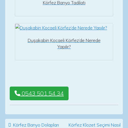
Körfez Banyo Tadilatı
Duşakabin Kocaeli Körfez’de Nerede
Yapılır?
0543 501 54 34
Post navigation
Körfez Banyo Dolapları
Körfez Klozet Seçimi Nasıl