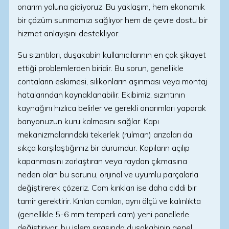
onarım yoluna gidiyoruz. Bu yaklaşım, hem ekonomik
bir çözüm sunmamızı sağlıyor hem de çevre dostu bir
hizmet anlayışını destekliyor.
Su sızıntıları, duşakabin kullanıcılarının en çok şikayet
ettiği problemlerden biridir. Bu sorun, genellikle
contaların eskimesi, silikonların aşınması veya montaj
hatalarından kaynaklanabilir. Ekibimiz, sızıntının
kaynağını hızlıca belirler ve gerekli onarımları yaparak
banyonuzun kuru kalmasını sağlar. Kapı
mekanizmalarındaki tekerlek (rulman) arızaları da
sıkça karşılaştığımız bir durumdur. Kapıların açılıp
kapanmasını zorlaştıran veya raydan çıkmasına
neden olan bu sorunu, orijinal ve uyumlu parçalarla
değiştirerek çözeriz. Cam kırıkları ise daha ciddi bir
tamir gerektirir. Kırılan camları, aynı ölçü ve kalınlıkta
(genellikle 5-6 mm temperli cam) yeni panellerle
değiştiriyor, bu işlem sırasında duşakabinin genel