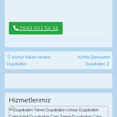
0543 501 54 34
Post navigation
Körfez Yukarı Hereke
Körfez Şemsettin
Duşakabin
Duşakabin
Hizmetlerimiz