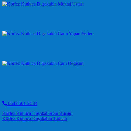
0543 501 54 34
Post navigation
Körfez Kutluca Duşakabin Su Kaçağı
Körfez Kutluca Duşakabin Tadilatı