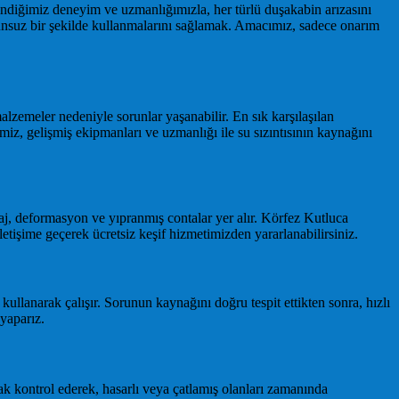
indiğimiz deneyim ve uzmanlığımızla, her türlü duşakabin arızasını
orunsuz bir şekilde kullanmalarını sağlamak. Amacımız, sadece onarım
lzemeler nedeniyle sorunlar yaşanabilir. En sık karşılaşılan
, gelişmiş ekipmanları ve uzmanlığı ile su sızıntısının kaynağını
ntaj, deformasyon ve yıpranmış contalar yer alır. Körfez Kutluca
tişime geçerek ücretsiz keşif hizmetimizden yararlanabilirsiniz.
lanarak çalışır. Sorunun kaynağını doğru tespit ettikten sonra, hızlı
 yaparız.
ak kontrol ederek, hasarlı veya çatlamış olanları zamanında