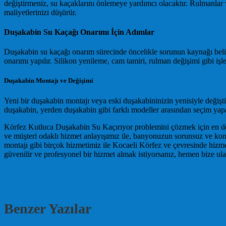
değiştirmeniz, su kaçaklarını önlemeye yardımcı olacaktır. Rulmanlar v
maliyetlerinizi düşürür.
Duşakabin Su Kaçağı Onarımı İçin Adımlar
Duşakabin su kaçağı onarım sürecinde öncelikle sorunun kaynağı belirlen
onarımı yapılır. Silikon yenileme, cam tamiri, rulman değişimi gibi işl
Duşakabin Montajı ve Değişimi
Yeni bir duşakabin montajı veya eski duşakabininizin yenisiyle değişt
duşakabin, yerden duşakabin gibi farklı modeller arasından seçim yapabi
Körfez Kutluca Duşakabin Su Kaçırıyor problemini çözmek için en doğr
ve müşteri odaklı hizmet anlayışımız ile, banyonuzun sorunsuz ve kon
montajı gibi birçok hizmetimiz ile Kocaeli Körfez ve çevresinde hizmet
güvenilir ve profesyonel bir hizmet almak istiyorsanız, hemen bize ula
Benzer Yazılar