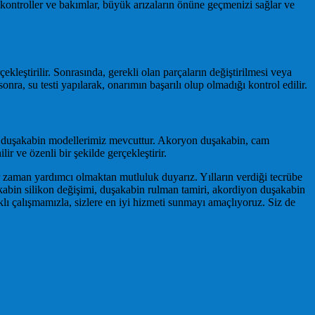
 kontroller ve bakımlar, büyük arızaların önüne geçmenizi sağlar ve
kleştirilir. Sonrasında, gerekli olan parçaların değiştirilmesi veya
nra, su testi yapılarak, onarımın başarılı olup olmadığı kontrol edilir.
itli duşakabin modellerimiz mevcuttur. Akoryon duşakabin, cam
r ve özenli bir şekilde gerçekleştirir.
r zaman yardımcı olmaktan mutluluk duyarız. Yılların verdiği tecrübe
kabin silikon değişimi, duşakabin rulman tamiri, akordiyon duşakabin
klı çalışmamızla, sizlere en iyi hizmeti sunmayı amaçlıyoruz. Siz de