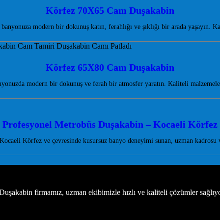
Körfez 70X65 Cam Duşakabin
anyonuza modern bir dokunuş katın, ferahlığı ve şıklığı bir arada yaşayın. 
Körfez 65X80 Cam Duşakabin
nuzda modern bir dokunuş ve ferah bir atmosfer yaratın. Kaliteli malzemeler
Profesyonel Metrobüs Duşakabin – Kocaeli Körfez
Kocaeli Körfez ve çevresinde kusursuz banyo deneyimi sunan, uzman kadrosu v
uşakabin firmamız, uzman ekibimizle hızlı ve kaliteli çözümler sağlıy