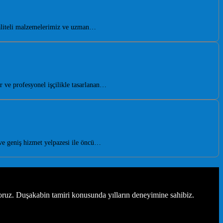
Kaliteli malzemelerimiz ve uzman…
 ve profesyonel işçilikle tasarlanan…
e geniş hizmet yelpazesi ile öncü…
oruz. Duşakabin tamiri konusunda yılların deneyimine sahibiz.