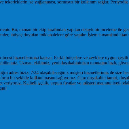
e tekerleklerin ise yağlanması, sorunsuz bir kullanım sağlar. Periyodik
ir. Bu, uzman bir ekip tarafından yapılan detaylı bir inceleme ile gerçe
emler, ihtiyaç duyulan müdahalelere göre yapılır. İşlem tamamlandıktan so
irilmesi hizmetlerimizi kapsar. Farklı bütçelere ve zevklere uygun çeş
lirsiniz. Uzman ekibimiz, yeni duşakabininizin montajını hızlı, güvenili
u adres biziz. 7/24 ulaşabileceğiniz müşteri hizmetlerimiz ile size he
forlu bir şekilde kullanılmasını sağlıyoruz. Cam duşakabin tamiri, duşa
 veriyoruz. Kaliteli işçilik, uygun fiyatlar ve müşteri memnuniyeti oda
şın!