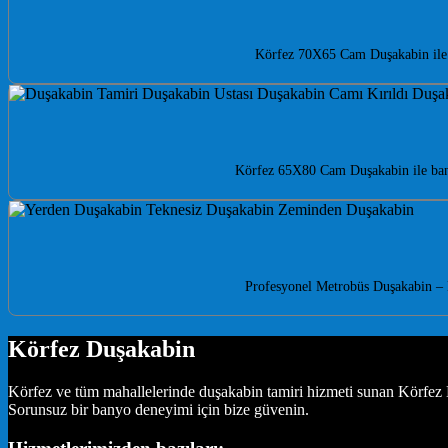
Körfez 70X65 Cam Duşakabin ile b
Körfez 65X80 Cam Duşakabin ile banyo
Profesyonel Metrobüs Duşakabin – 
Körfez Duşakabin
Körfez ve tüm mahallelerinde duşakabin tamiri hizmeti sunan Körfez D
Sorunsuz bir banyo deneyimi için bize güvenin.