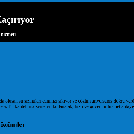
açırıyor
 hizmeti
oluşan su sızıntıları canınızı sıkıyor ve çözüm arıyorsanız doğru yerd
r. En kaliteli malzemeleri kullanarak, hızlı ve güvenilir hizmet anlay
Çözümler