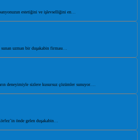
nyonuzun estetiğini ve işlevselliğini en…
i sunan uzman bir duşakabin firması…
rın deneyimiyle sizlere kusursuz çözümler sunuyor.…
 Körfez’in önde gelen duşakabin…