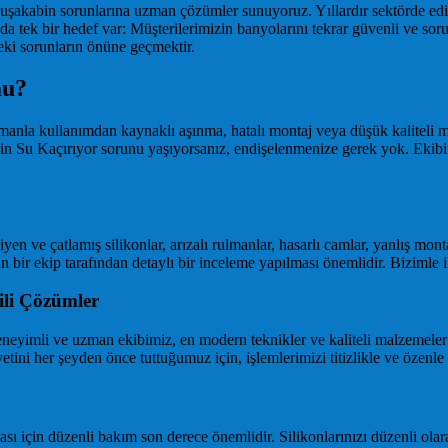
 duşakabin sorunlarına uzman çözümler sunuyoruz. Yıllardır sektörde ed
zda tek bir hedef var: Müşterilerimizin banyolarını tekrar güvenli ve s
ki sorunların önüne geçmektir.
mu?
anla kullanımdan kaynaklı aşınma, hatalı montaj veya düşük kaliteli ma
 Su Kaçırıyor sorunu yaşıyorsanız, endişelenmenize gerek yok. Ekibimiz
yen ve çatlamış silikonlar, arızalı rulmanlar, hasarlı camlar, yanlış mo
ir ekip tarafından detaylı bir inceleme yapılması önemlidir. Bizimle ile
ili Çözümler
imli ve uzman ekibimiz, en modern teknikler ve kaliteli malzemeler kul
etini her şeyden önce tuttuğumuz için, işlemlerimizi titizlikle ve özenle
ı için düzenli bakım son derece önemlidir. Silikonlarınızı düzenli olar