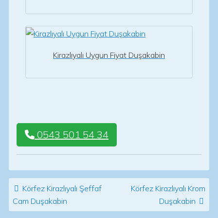
Kirazlıyalı Uygun Fiyat Duşakabin
0543 501 54 34
Post navigation
Körfez Kirazlıyalı Şeffaf
Körfez Kirazlıyalı Krom
Cam Duşakabin
Duşakabin