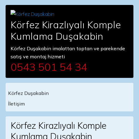
Körfez Kirazlıyalı Komple
Kumlama Duşakabin
Körfez Duşakabin imalattan toptan ve parekende
satış ve montaj hizmeti
0543 501 54 34
Körfez Duşakabin
Main Navigation
İletişim
Körfez Kirazlıyalı Komple
Kumlama Duşakabin