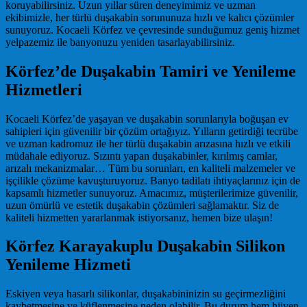
koruyabilirsiniz. Uzun yıllar süren deneyimimiz ve uzman
ekibimizle, her türlü duşakabin sorununuza hızlı ve kalıcı çözümler
sunuyoruz. Kocaeli Körfez ve çevresinde sunduğumuz geniş hizmet
yelpazemiz ile banyonuzu yeniden tasarlayabilirsiniz.
Körfez’de Duşakabin Tamiri ve Yenileme
Hizmetleri
Kocaeli Körfez’de yaşayan ve duşakabin sorunlarıyla boğuşan ev
sahipleri için güvenilir bir çözüm ortağıyız. Yılların getirdiği tecrübe
ve uzman kadromuz ile her türlü duşakabin arızasına hızlı ve etkili
müdahale ediyoruz. Sızıntı yapan duşakabinler, kırılmış camlar,
arızalı mekanizmalar… Tüm bu sorunları, en kaliteli malzemeler ve
işçilikle çözüme kavuşturuyoruz. Banyo tadilatı ihtiyaçlarınız için de
kapsamlı hizmetler sunuyoruz. Amacımız, müşterilerimize güvenilir,
uzun ömürlü ve estetik duşakabin çözümleri sağlamaktır. Siz de
kaliteli hizmetten yararlanmak istiyorsanız, hemen bize ulaşın!
Körfez Karayakuplu Duşakabin Silikon
Yenileme Hizmeti
Eskiyen veya hasarlı silikonlar, duşakabininizin su geçirmezliğini
kaybetmesine ve küflenmesine neden olabilir. Bu durum hem hijyen