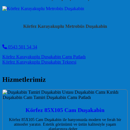
Körfez Karayakuplu Metrobüs Duşakabin
0543 501 54 34
Post navigation
Körfez Karayakuplu Duşakabin Camı Patladı
Körfez Karayakuplu Duşakabin Teknesi
Hizmetlerimiz
Körfez 85X105 Cam Duşakabin
Körfez 85X105 Cam Duşakabin ile banyonuzda modern ve ferah bir
atmosfer yaratın. Estetik görünümü ve üstün kalitesiyle yaşam
alanlarınıza değer…