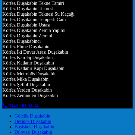
Körfez Duşakabin Tekne Tamiri
Körfez Duşakabin Teknesi
Körfez Duşakabin Teknesi Su Kaçağı
Körfez Duşakabin Temperli Cam
Körfez Duşakabin Ustası
Körfez Duşakabin Zemin Yapımı
Körfez Duşakabin Zemini
Körfez Duşakabinci
Körfez Füme Duşakabin
Körfez İki Duvar Arası Duşakabin
Körfez Karolaj Duşakabin
Körfez Katlanır Duşakabin
Körfez Katlanır Kapı Duşakabin
Körfez Metrobüs Duşakabin
Körfez Mika Duşakabin
Körfez Şeffaf Duşakabin
Körfez Yerden Duşakabin
Körfez Zeminden Duşakabin
0543 501 54 34
Gölcük Duşakabin
Derince Duşakabin
Başiskele Duşakabin
Dilovası Duşakabin