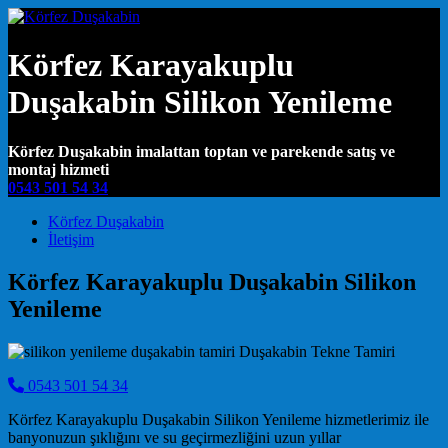
Körfez Karayakuplu
Duşakabin Silikon Yenileme
Körfez Duşakabin imalattan toptan ve parekende satış ve
montaj hizmeti
0543 501 54 34
Main Navigation
Körfez Duşakabin
İletişim
Körfez Karayakuplu Duşakabin Silikon
Yenileme
0543 501 54 34
Körfez Karayakuplu Duşakabin Silikon Yenileme hizmetlerimiz ile
banyonuzun şıklığını ve su geçirmezliğini uzun yıllar