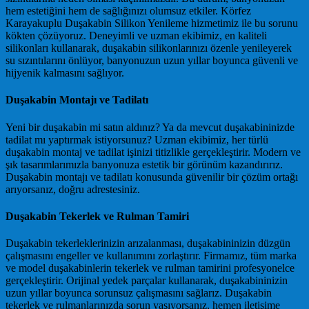
hem estetiğini hem de sağlığınızı olumsuz etkiler. Körfez
Karayakuplu Duşakabin Silikon Yenileme hizmetimiz ile bu sorunu
kökten çözüyoruz. Deneyimli ve uzman ekibimiz, en kaliteli
silikonları kullanarak, duşakabin silikonlarınızı özenle yenileyerek
su sızıntılarını önlüyor, banyonuzun uzun yıllar boyunca güvenli ve
hijyenik kalmasını sağlıyor.
Duşakabin Montajı ve Tadilatı
Yeni bir duşakabin mi satın aldınız? Ya da mevcut duşakabininizde
tadilat mı yaptırmak istiyorsunuz? Uzman ekibimiz, her türlü
duşakabin montaj ve tadilat işinizi titizlikle gerçekleştirir. Modern ve
şık tasarımlarımızla banyonuza estetik bir görünüm kazandırırız.
Duşakabin montajı ve tadilatı konusunda güvenilir bir çözüm ortağı
arıyorsanız, doğru adrestesiniz.
Duşakabin Tekerlek ve Rulman Tamiri
Duşakabin tekerleklerinizin arızalanması, duşakabininizin düzgün
çalışmasını engeller ve kullanımını zorlaştırır. Firmamız, tüm marka
ve model duşakabinlerin tekerlek ve rulman tamirini profesyonelce
gerçekleştirir. Orijinal yedek parçalar kullanarak, duşakabininizin
uzun yıllar boyunca sorunsuz çalışmasını sağlarız. Duşakabin
tekerlek ve rulmanlarınızda sorun yaşıyorsanız, hemen iletişime