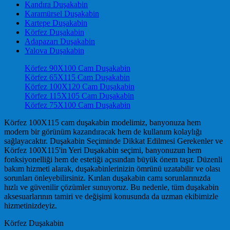
Kandıra Duşakabin
Karamürsel Duşakabin
Kartepe Duşakabin
Körfez Duşakabin
Adapazarı Duşakabin
Yalova Duşakabin
Körfez 90X100 Cam Duşakabin
Körfez 65X115 Cam Duşakabin
Körfez 100X120 Cam Duşakabin
Körfez 115X105 Cam Duşakabin
Körfez 75X100 Cam Duşakabin
Körfez 100X115 cam duşakabin modelimiz, banyonuza hem
modern bir görünüm kazandıracak hem de kullanım kolaylığı
sağlayacaktır. Duşakabin Seçiminde Dikkat Edilmesi Gerekenler ve
Körfez 100X115'in Yeri Duşakabin seçimi, banyonuzun hem
fonksiyonelliği hem de estetiği açısından büyük önem taşır. Düzenli
bakım hizmeti alarak, duşakabinlerinizin ömrünü uzatabilir ve olası
sorunları önleyebilirsiniz. Kırılan duşakabin camı sorunlarınızda
hızlı ve güvenilir çözümler sunuyoruz. Bu nedenle, tüm duşakabin
aksesuarlarının tamiri ve değişimi konusunda da uzman ekibimizle
hizmetinizdeyiz.
Körfez Duşakabin