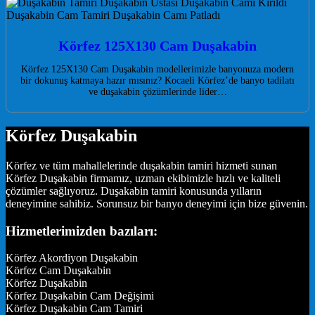
Körfez 125X130 Cam Duşakabin
Körfez 125X130 Cam Duşakabin modellerimizle banyonuza modern
bir dokunuş katmaya hazır mısınız? Kocaeli Körfez’de banyo tadilatı
ve duşakabin çözümlerinde lider…
Körfez Duşakabin
Körfez ve tüm mahallelerinde duşakabin tamiri hizmeti sunan
Körfez Duşakabin firmamız, uzman ekibimizle hızlı ve kaliteli
çözümler sağlıyoruz. Duşakabin tamiri konusunda yılların
deneyimine sahibiz. Sorunsuz bir banyo deneyimi için bize güvenin.
Hizmetlerimizden bazıları:
Körfez Akordiyon Duşakabin
Körfez Cam Duşakabin
Körfez Duşakabin
Körfez Duşakabin Cam Değişimi
Körfez Duşakabin Cam Tamiri