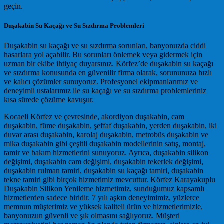
geçin.
Duşakabin Su Kaçağı ve Su Sızdırma Problemleri
Duşakabin su kaçağı ve su sızdırma sorunları, banyonuzda ciddi
hasarlara yol açabilir. Bu sorunları önlemek veya gidermek için
uzman bir ekibe ihtiyaç duyarsınız. Körfez’de duşakabin su kaçağı
ve sızdırma konusunda en güvenilir firma olarak, sorununuza hızlı
ve kalıcı çözümler sunuyoruz. Profesyonel ekipmanlarımız ve
deneyimli ustalarımız ile su kaçağı ve su sızdırma problemleriniz
kısa sürede çözüme kavuşur.
Kocaeli Körfez ve çevresinde, akordiyon duşakabin, cam
duşakabin, füme duşakabin, şeffaf duşakabin, yerden duşakabin, iki
duvar arası duşakabin, karolaj duşakabin, metrobüs duşakabin ve
mika duşakabin gibi çeşitli duşakabin modellerinin satış, montaj,
tamir ve bakım hizmetlerini sunuyoruz. Ayrıca, duşakabin silikon
değişimi, duşakabin cam değişimi, duşakabin tekerlek değişimi,
duşakabin rulman tamiri, duşakabin su kaçağı tamiri, duşakabin
tekne tamiri gibi birçok hizmetimiz mevcuttur. Körfez Karayakuplu
Duşakabin Silikon Yenileme hizmetimiz, sunduğumuz kapsamlı
hizmetlerden sadece biridir. 7 yılı aşkın deneyimimiz, yüzlerce
memnun müşterimiz ve yüksek kaliteli ürün ve hizmetlerimizle,
banyonuzun güvenli ve şık olmasını sağlıyoruz. Müşteri