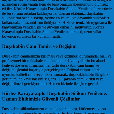
açısından sorun yaratır hem de banyonuzun görünümünü olumsuz
etkiler. Körfez Karayakuplu Duşakabin Silikon Yenileme hizmetimiz
ile bu sorunu ortadan kaldırıyoruz. Uzman ekibimiz, duşakabin
silikonlarını özenle söküp, yerine en kaliteli ve dayanıklı silikonları
kullanarak, su sızıntılarını önlüyoruz. Hızlı ve temiz bir uygulama ile
banyonuzun yeniden şık ve güvenli olmasını sağlıyoruz. Körfez
Karayakuplu Duşakabin Silikon Yenileme hizmeti, uzun yıllar
boyunca sorunsuz bir kullanım sağlar.
Duşakabin Cam Tamiri ve Değişimi
Duşakabin camlarınızın kırılması veya çizilmesi durumunda, hızlı ve
profesyonel bir müdahale çok önemlidir. Uzun yıllardır bu alanda
faaliyet gösteren firmamız, her türlü duşakabin cam tamiri ve
değişim işlemini başarıyla gerçekleştirir. Orijinal ekipmanlarla
uyumlu, kaliteli cam seçenekleri sunarak, duşakabininizin ilk günkü
görünümüne kavuşmasını sağlarız. Duşakabin camı kırıldı veya
değiştirilmesi gerekiyor mu? Hemen bizimle iletişime geçin!
Körfez Karayakuplu Duşakabin Silikon Yenileme:
Uzman Ekibimizle Güvenli Çözümler
Duşakabin silikonlarınızın zamanla yıpranması, küflenmesi ve su
sızıntılarına neden olması kaçınılmazdır. Bu durum, banyonuzun