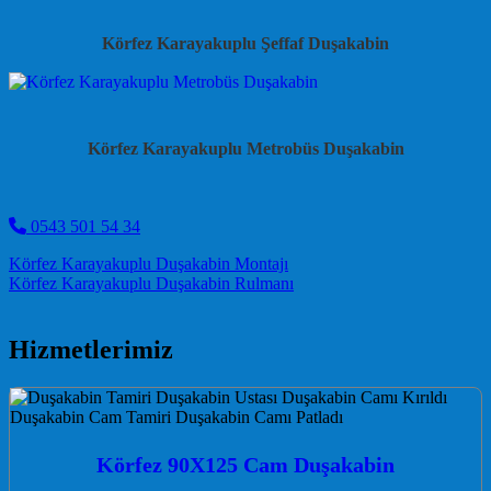
Körfez Karayakuplu Şeffaf Duşakabin
Körfez Karayakuplu Metrobüs Duşakabin
0543 501 54 34
Post navigation
Körfez Karayakuplu Duşakabin Montajı
Körfez Karayakuplu Duşakabin Rulmanı
Hizmetlerimiz
Körfez 90X125 Cam Duşakabin