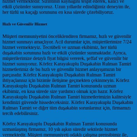
hizmet vermektedir. Sızıntının kaynağını tespit ederek, kalıcı ve
etkili çözümler sunuyoruz. Uzun yıllardır edindiğimiz deneyim ile,
her türlü su kaçağı sorununu en kısa sürede çözebiliyoruz.
Hızlı ve Güvenilir Hizmet
Müşteri memnuniyetini önceliklendiren firmamız, hızlı ve güvenilir
hizmet sunmayı amaçlıyor. Acil durumlar için, müşterilerimize 7/24
hizmet vermekteyiz. Tecrübeli ve uzman ekibimiz, her türlü
duşakabin sorununa hızlı ve etkili çözümler sunmaktadır. Ayrıca,
müşterilerimize detaylı fiyat bilgisi vererek, şeffaf ve güvenilir bir
hizmet sunuyoruz. Körfez Karayakuplu Duşakabin Rulman Tamiri
hizmetlerimiz de bu hızlı ve güvenilir hizmet anlayışımızın bir
parçasıdır. Körfez Karayakuplu Duşakabin Rulman Tamiri
ihtiyaçlarınız için bizimle iletişime geçmekten çekinmeyin. Körfez
Karayakuplu Duşakabin Rulman Tamiri konusunda uzman
ekibimiz, en kısa sürede size yardımcı olmak için hazır. Körfez
Karayakuplu Duşakabin Rulman Tamiri hizmetlerimizin kalitesiyle
kendinizi güvende hissedeceksiniz. Körfez Karayakuplu Duşakabin
Rulman Tamiri ve diğer tüm duşakabin sorunlarınız için, firmamızı
tercih edebilirsiniz.
Körfez Karayakuplu Duşakabin Rulman Tamiri konusunda
uzmanlaşmış firmamız, 10 yılı aşkın süredir sektörde hizmet
vermektedir. Müşteri memnuniyeti odaklı çalışma prensibimiz ile,