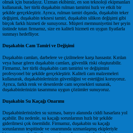
olmak için buradayız. Uzman ekibimiz, en son teknoloji ekipmanları
kullanarak, her türlü duşakabin rulman tamirini hızlı ve etkili bir
şekilde gerçekleştirir. Ayrıca, rulman tamiri dışında, duşakabin teker
değişimi, duşakabin teknesi tamiri, duşakabin silikon değişimi gibi
birçok farklı hizmeti de sunuyoruz. Müşteri memnuniyetini her şeyin
üstünde tutan firmamız, size en kaliteli hizmeti en uygun fiyatlarla
sunmayı hedefliyor.
Duşakabin Cam Tamiri ve Değişimi
Duşakabin camları, darbelere ve çizilmelere karşı hassastır. Kırılan
veya hasar gören duşakabin camları, güvenlik riski oluşturabilir.
Firmamız, her türlü duşakabin cam tamirini ve değişimini
profesyonel bir şekilde gerçekleştirir. Kaliteli cam malzemeleri
kullanarak, duşakabinlerinizin güvenliğini ve estetiğini koruyoruz.
Ayrıca, farklı renk ve desenlerde cam seçenekleri sunarak,
duşakabinlerinizin tasarımına uygun çözümler sunuyoruz.
Duşakabin Su Kaçağı Onarımı
Duşakabinlerinizden su sızması, banyo alanında ciddi hasarlara yol
açabilir. Bu nedenle, su kaçağı sorunlarının hızlı bir şekilde
giderilmesi çok önemlidir. Firmamız, duşakabin su kaçağı
sorunlarının tespitinde ve onarımında uzmanlaşmış ekipleriyle