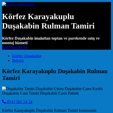
Körfez Karayakuplu
Duşakabin Rulman Tamiri
Körfez Duşakabin imalattan toptan ve parekende satış ve
montaj hizmeti
0543 501 54 34
Main Navigation
Körfez Duşakabin
İletişim
Körfez Karayakuplu Duşakabin Rulman
Tamiri
0543 501 54 34
Körfez Karayakuplu Duşakabin Rulman Tamiri konusunda