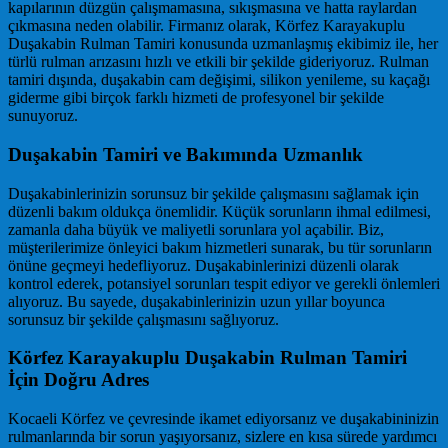
kapılarının düzgün çalışmamasına, sıkışmasına ve hatta raylardan
çıkmasına neden olabilir. Firmanız olarak, Körfez Karayakuplu
Duşakabin Rulman Tamiri konusunda uzmanlaşmış ekibimiz ile, her
türlü rulman arızasını hızlı ve etkili bir şekilde gideriyoruz. Rulman
tamiri dışında, duşakabin cam değişimi, silikon yenileme, su kaçağı
giderme gibi birçok farklı hizmeti de profesyonel bir şekilde
sunuyoruz.
Duşakabin Tamiri ve Bakımında Uzmanlık
Duşakabinlerinizin sorunsuz bir şekilde çalışmasını sağlamak için
düzenli bakım oldukça önemlidir. Küçük sorunların ihmal edilmesi,
zamanla daha büyük ve maliyetli sorunlara yol açabilir. Biz,
müşterilerimize önleyici bakım hizmetleri sunarak, bu tür sorunların
önüne geçmeyi hedefliyoruz. Duşakabinlerinizi düzenli olarak
kontrol ederek, potansiyel sorunları tespit ediyor ve gerekli önlemleri
alıyoruz. Bu sayede, duşakabinlerinizin uzun yıllar boyunca
sorunsuz bir şekilde çalışmasını sağlıyoruz.
Körfez Karayakuplu Duşakabin Rulman Tamiri
İçin Doğru Adres
Kocaeli Körfez ve çevresinde ikamet ediyorsanız ve duşakabininizin
rulmanlarında bir sorun yaşıyorsanız, sizlere en kısa sürede yardımcı