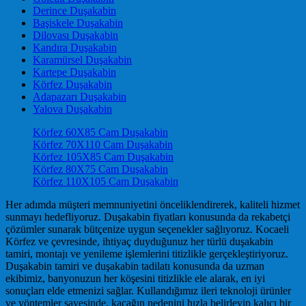
Derince Duşakabin
Başiskele Duşakabin
Dilovası Duşakabin
Kandıra Duşakabin
Karamürsel Duşakabin
Kartepe Duşakabin
Körfez Duşakabin
Adapazarı Duşakabin
Yalova Duşakabin
Körfez 60X85 Cam Duşakabin
Körfez 70X110 Cam Duşakabin
Körfez 105X85 Cam Duşakabin
Körfez 80X75 Cam Duşakabin
Körfez 110X105 Cam Duşakabin
Her adımda müşteri memnuniyetini önceliklendirerek, kaliteli hizmet
sunmayı hedefliyoruz. Duşakabin fiyatları konusunda da rekabetçi
çözümler sunarak bütçenize uygun seçenekler sağlıyoruz. Kocaeli
Körfez ve çevresinde, ihtiyaç duyduğunuz her türlü duşakabin
tamiri, montajı ve yenileme işlemlerini titizlikle gerçekleştiriyoruz.
Duşakabin tamiri ve duşakabin tadilatı konusunda da uzman
ekibimiz, banyonuzun her köşesini titizlikle ele alarak, en iyi
sonuçları elde etmenizi sağlar. Kullandığımız ileri teknoloji ürünler
ve yöntemler sayesinde, kaçağın nedenini hızla belirleyip kalıcı bir