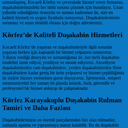
uzmanlaşmış, Kocaeli Körfez ve çevresinde hizmet veren firmamız,
duşakabinlerinizdeki her türlü sorunu çözmek için buradayız. Uzun
yıllardır edindiğimiz deneyim ve uzman kadromuz ile, size en
kaliteli hizmeti en uygun fiyatlarla sunuyoruz. Duşakabinlerinizin
sorunsuz ve uzun ömürlü olması için doğru adrestesiniz.
Körfez’de Kaliteli Duşakabin Hizmetleri
Kocaeli Körfez’de yaşayan ve duşakabinleriyle ilgili sorunlar
yaşayan herkes için kapsamlı bir hizmet yelpazesi sunuyoruz.
Yılların verdiği deneyim ve uzmanlığımız ile, her türlü duşakabin
modelini tamir ediyor, yeniliyor ve monte ediyoruz. Akordiyon
duşakabinlerden cam duşakabinlere, yerden duşakabinlerden füme
duşakabinlere kadar geniş bir ürün yelpazesi ve hizmet çeşitliliğimiz
ile sizlere hizmet vermekten gurur duyuyoruz. İşletmemiz, müşteri
memnuniyetini her zaman ön planda tutarak, hızlı, güvenilir ve
profesyonel bir hizmet anlayışı ile çalışmaktadır.
Körfez Karayakuplu Duşakabin Rulman
Tamiri ve Daha Fazlası
Duşakabinlerinizin en önemli parçalarından biri olan rulmanlar,
zamanla aşınma ve yıpranmaya maruz kalabilir. Bu da duşakabin