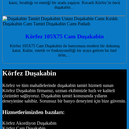
katın, ferahlığı ve estetiği bir arada yaşayın. Kocaeli Körfez’in öncü
duşakabin…
Körfez 105X75 Cam Duşakabin
Körfez 105X75 Cam Duşakabin ile banyonuza modern bir dokunuş
katın. Kalite, estetik ve fonksiyonelliği bir araya getiren bu özel
ürün,…
Körfez Duşakabin
Körfez ve tüm mahallelerinde duşakabin tamiri hizmeti sunan
Körfez Duşakabin firmamız, uzman ekibimizle hızlı ve kaliteli
çözümler sağlıyoruz. Duşakabin tamiri konusunda yılların
deneyimine sahibiz. Sorunsuz bir banyo deneyimi için bize güvenin.
Hizmetlerimizden bazıları:
Körfez Akordiyon Duşakabin
Körfez Cam Duşakabin