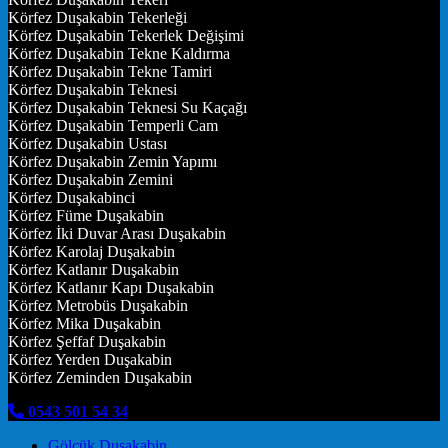
Körfez Duşakabin Tekerleği
Körfez Duşakabin Tekerlek Değişimi
Körfez Duşakabin Tekne Kaldırma
Körfez Duşakabin Tekne Tamiri
Körfez Duşakabin Teknesi
Körfez Duşakabin Teknesi Su Kaçağı
Körfez Duşakabin Temperli Cam
Körfez Duşakabin Ustası
Körfez Duşakabin Zemin Yapımı
Körfez Duşakabin Zemini
Körfez Duşakabinci
Körfez Füme Duşakabin
Körfez İki Duvar Arası Duşakabin
Körfez Karolaj Duşakabin
Körfez Katlanır Duşakabin
Körfez Katlanır Kapı Duşakabin
Körfez Metrobüs Duşakabin
Körfez Mika Duşakabin
Körfez Şeffaf Duşakabin
Körfez Yerden Duşakabin
Körfez Zeminden Duşakabin
0543 501 54 34
Gölcük Duşakabin