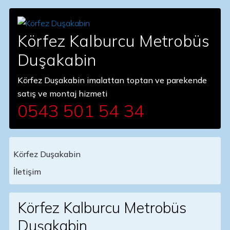
Körfez Kalburcu Metrobüs
Duşakabin
Körfez Duşakabin imalattan toptan ve parekende
satış ve montaj hizmeti
0543 501 54 34
Körfez Duşakabin
Main Navigation
İletişim
Körfez Kalburcu Metrobüs
Duşakabin