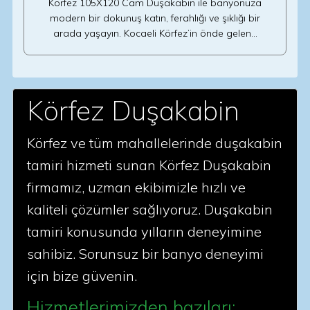
Körfez 105X120 Cam Duşakabin ile banyonuza
modern bir dokunuş katın, ferahlığı ve şıklığı bir
arada yaşayın. Kocaeli Körfez’in önde gelen…
Körfez Duşakabin
Körfez ve tüm mahallelerinde duşakabin
tamiri hizmeti sunan Körfez Duşakabin
firmamız, uzman ekibimizle hızlı ve
kaliteli çözümler sağlıyoruz. Duşakabin
tamiri konusunda yılların deneyimine
sahibiz. Sorunsuz bir banyo deneyimi
için bize güvenin.
Hizmetlerimizden bazıları: