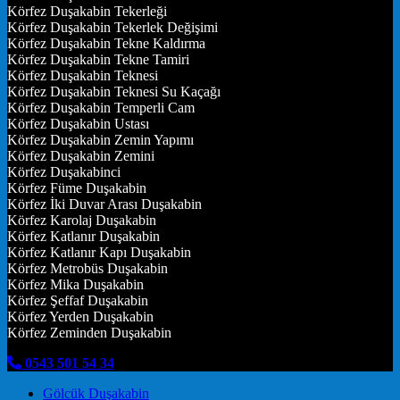
Körfez Duşakabin Tekerleği
Körfez Duşakabin Tekerlek Değişimi
Körfez Duşakabin Tekne Kaldırma
Körfez Duşakabin Tekne Tamiri
Körfez Duşakabin Teknesi
Körfez Duşakabin Teknesi Su Kaçağı
Körfez Duşakabin Temperli Cam
Körfez Duşakabin Ustası
Körfez Duşakabin Zemin Yapımı
Körfez Duşakabin Zemini
Körfez Duşakabinci
Körfez Füme Duşakabin
Körfez İki Duvar Arası Duşakabin
Körfez Karolaj Duşakabin
Körfez Katlanır Duşakabin
Körfez Katlanır Kapı Duşakabin
Körfez Metrobüs Duşakabin
Körfez Mika Duşakabin
Körfez Şeffaf Duşakabin
Körfez Yerden Duşakabin
Körfez Zeminden Duşakabin
0543 501 54 34
Gölcük Duşakabin