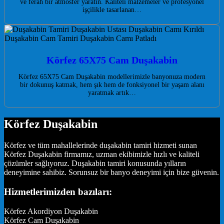
ve ferah bir atmosfer yaratın. Kaliteli malzemeler ve profesyonel
işçilikle tasarlanan…
Körfez 65X75 Cam Duşakabin
Körfez 65X75 Cam Duşakabin modellerimizle banyonuza modern
bir dokunuş katmak, hem şık hem de fonksiyonel bir yaşam alanı
yaratmak artık…
Körfez Duşakabin
Körfez ve tüm mahallelerinde duşakabin tamiri hizmeti sunan
Körfez Duşakabin firmamız, uzman ekibimizle hızlı ve kaliteli
çözümler sağlıyoruz. Duşakabin tamiri konusunda yılların
deneyimine sahibiz. Sorunsuz bir banyo deneyimi için bize güvenin.
Hizmetlerimizden bazıları:
Körfez Akordiyon Duşakabin
Körfez Cam Duşakabin