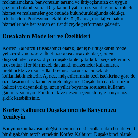
mekanizmalarla, banyonuzun tarzına ve ihtiyaçlarınıza en uygun
çözümü bulabilirsiniz. Duşakabin fiyatlarımız, sunduğumuz kaliteli
hizmet ve malzemeler göz önünde bulundurulduğunda oldukça
rekabetçidir. Profesyonel ekibimiz, ölçü alma, montaj ve bakım
hizmetlerinde her zaman en üst düzeyde performans gösterir.
Duşakabin Modelleri ve Özellikleri
Körfez Kalburcu Duşakabinci olarak, geniş bir duşakabin modeli
yelpazesi sunuyoruz. İki duvar arası duşakabinler, yerden
duşakabinler ve akordiyon duşakabinler gibi farklı seçeneklerimiz
mevcuttur. Her bir model, dayanıklı malzemeler kullanılarak
üretilmekte ve uzun yıllar boyunca sorunsuz bir şekilde
kullanılabilmektedir. Ayrıca, müşterilerimizin özel isteklerine göre de
özel tasarım duşakabinler üretebiliyoruz. Duşakabin camlarımızın
kalitesi ve dayanıklılığı, uzun yıllar boyunca sorunsuz kullanım
garantisi sunuyor. Farklı renk ve desen seçenekleriyle banyonuza
şıklık katabilirsiniz.
Körfez Kalburcu Duşakabinci ile Banyonuzu
Yenileyin
Banyonuzun havasını değiştirmenin en etkili yollarından biri de yeni
bir duşakabin tercih etmektir. Körfez Kalburcu Duşakabinci olarak,