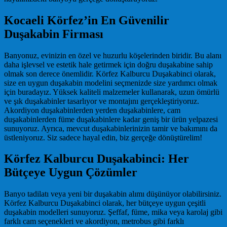
Kocaeli Körfez’in En Güvenilir
Duşakabin Firması
Banyonuz, evinizin en özel ve huzurlu köşelerinden biridir. Bu alanı
daha işlevsel ve estetik hale getirmek için doğru duşakabine sahip
olmak son derece önemlidir. Körfez Kalburcu Duşakabinci olarak,
size en uygun duşakabin modelini seçmenizde size yardımcı olmak
için buradayız. Yüksek kaliteli malzemeler kullanarak, uzun ömürlü
ve şık duşakabinler tasarlıyor ve montajını gerçekleştiriyoruz.
Akordiyon duşakabinlerden yerden duşakabinlere, cam
duşakabinlerden füme duşakabinlere kadar geniş bir ürün yelpazesi
sunuyoruz. Ayrıca, mevcut duşakabinlerinizin tamir ve bakımını da
üstleniyoruz. Siz sadece hayal edin, biz gerçeğe dönüştürelim!
Körfez Kalburcu Duşakabinci: Her
Bütçeye Uygun Çözümler
Banyo tadilatı veya yeni bir duşakabin alımı düşünüyor olabilirsiniz.
Körfez Kalburcu Duşakabinci olarak, her bütçeye uygun çeşitli
duşakabin modelleri sunuyoruz. Şeffaf, füme, mika veya karolaj gibi
farklı cam seçenekleri ve akordiyon, metrobus gibi farklı