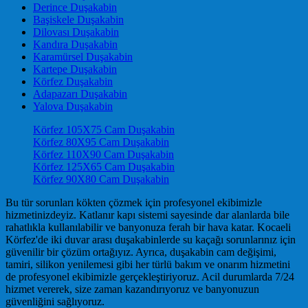
Derince Duşakabin
Başiskele Duşakabin
Dilovası Duşakabin
Kandıra Duşakabin
Karamürsel Duşakabin
Kartepe Duşakabin
Körfez Duşakabin
Adapazarı Duşakabin
Yalova Duşakabin
Körfez 105X75 Cam Duşakabin
Körfez 80X95 Cam Duşakabin
Körfez 110X90 Cam Duşakabin
Körfez 125X65 Cam Duşakabin
Körfez 90X80 Cam Duşakabin
Bu tür sorunları kökten çözmek için profesyonel ekibimizle
hizmetinizdeyiz. Katlanır kapı sistemi sayesinde dar alanlarda bile
rahatlıkla kullanılabilir ve banyonuza ferah bir hava katar. Kocaeli
Körfez'de iki duvar arası duşakabinlerde su kaçağı sorunlarınız için
güvenilir bir çözüm ortağıyız. Ayrıca, duşakabin cam değişimi,
tamiri, silikon yenilemesi gibi her türlü bakım ve onarım hizmetini
de profesyonel ekibimizle gerçekleştiriyoruz. Acil durumlarda 7/24
hizmet vererek, size zaman kazandırıyoruz ve banyonuzun
güvenliğini sağlıyoruz.