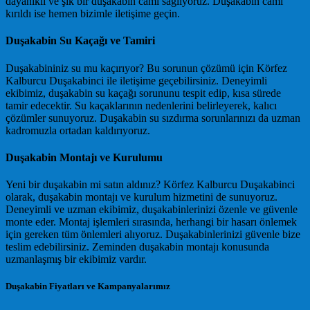
dayanıklı ve şık bir duşakabin camı sağlıyoruz. Duşakabin camı
kırıldı ise hemen bizimle iletişime geçin.
Duşakabin Su Kaçağı ve Tamiri
Duşakabininiz su mu kaçırıyor? Bu sorunun çözümü için Körfez
Kalburcu Duşakabinci ile iletişime geçebilirsiniz. Deneyimli
ekibimiz, duşakabin su kaçağı sorununu tespit edip, kısa sürede
tamir edecektir. Su kaçaklarının nedenlerini belirleyerek, kalıcı
çözümler sunuyoruz. Duşakabin su sızdırma sorunlarınızı da uzman
kadromuzla ortadan kaldırıyoruz.
Duşakabin Montajı ve Kurulumu
Yeni bir duşakabin mi satın aldınız? Körfez Kalburcu Duşakabinci
olarak, duşakabin montajı ve kurulum hizmetini de sunuyoruz.
Deneyimli ve uzman ekibimiz, duşakabinlerinizi özenle ve güvenle
monte eder. Montaj işlemleri sırasında, herhangi bir hasarı önlemek
için gereken tüm önlemleri alıyoruz. Duşakabinlerinizi güvenle bize
teslim edebilirsiniz. Zeminden duşakabin montajı konusunda
uzmanlaşmış bir ekibimiz vardır.
Duşakabin Fiyatları ve Kampanyalarımız