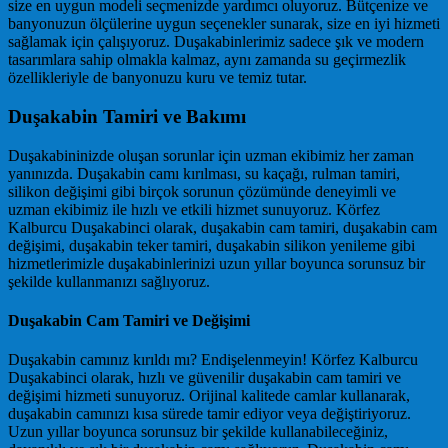
size en uygun modeli seçmenizde yardımcı oluyoruz. Bütçenize ve
banyonuzun ölçülerine uygun seçenekler sunarak, size en iyi hizmeti
sağlamak için çalışıyoruz. Duşakabinlerimiz sadece şık ve modern
tasarımlara sahip olmakla kalmaz, aynı zamanda su geçirmezlik
özellikleriyle de banyonuzu kuru ve temiz tutar.
Duşakabin Tamiri ve Bakımı
Duşakabininizde oluşan sorunlar için uzman ekibimiz her zaman
yanınızda. Duşakabin camı kırılması, su kaçağı, rulman tamiri,
silikon değişimi gibi birçok sorunun çözümünde deneyimli ve
uzman ekibimiz ile hızlı ve etkili hizmet sunuyoruz. Körfez
Kalburcu Duşakabinci olarak, duşakabin cam tamiri, duşakabin cam
değişimi, duşakabin teker tamiri, duşakabin silikon yenileme gibi
hizmetlerimizle duşakabinlerinizi uzun yıllar boyunca sorunsuz bir
şekilde kullanmanızı sağlıyoruz.
Duşakabin Cam Tamiri ve Değişimi
Duşakabin camınız kırıldı mı? Endişelenmeyin! Körfez Kalburcu
Duşakabinci olarak, hızlı ve güvenilir duşakabin cam tamiri ve
değişimi hizmeti sunuyoruz. Orijinal kalitede camlar kullanarak,
duşakabin camınızı kısa sürede tamir ediyor veya değiştiriyoruz.
Uzun yıllar boyunca sorunsuz bir şekilde kullanabileceğiniz,