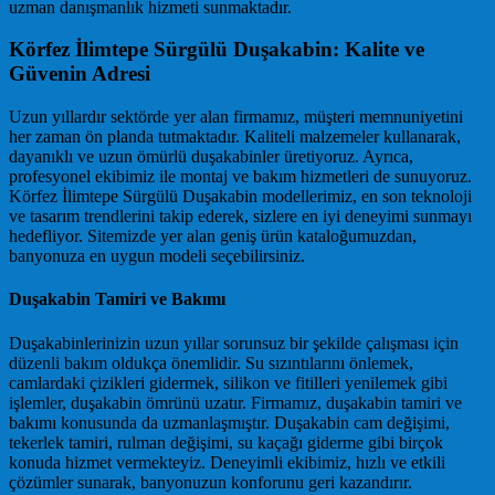
uzman danışmanlık hizmeti sunmaktadır.
Körfez İlimtepe Sürgülü Duşakabin: Kalite ve
Güvenin Adresi
Uzun yıllardır sektörde yer alan firmamız, müşteri memnuniyetini
her zaman ön planda tutmaktadır. Kaliteli malzemeler kullanarak,
dayanıklı ve uzun ömürlü duşakabinler üretiyoruz. Ayrıca,
profesyonel ekibimiz ile montaj ve bakım hizmetleri de sunuyoruz.
Körfez İlimtepe Sürgülü Duşakabin modellerimiz, en son teknoloji
ve tasarım trendlerini takip ederek, sizlere en iyi deneyimi sunmayı
hedefliyor. Sitemizde yer alan geniş ürün kataloğumuzdan,
banyonuza en uygun modeli seçebilirsiniz.
Duşakabin Tamiri ve Bakımı
Duşakabinlerinizin uzun yıllar sorunsuz bir şekilde çalışması için
düzenli bakım oldukça önemlidir. Su sızıntılarını önlemek,
camlardaki çizikleri gidermek, silikon ve fitilleri yenilemek gibi
işlemler, duşakabin ömrünü uzatır. Firmamız, duşakabin tamiri ve
bakımı konusunda da uzmanlaşmıştır. Duşakabin cam değişimi,
tekerlek tamiri, rulman değişimi, su kaçağı giderme gibi birçok
konuda hizmet vermekteyiz. Deneyimli ekibimiz, hızlı ve etkili
çözümler sunarak, banyonuzun konforunu geri kazandırır.