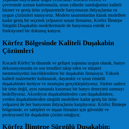
çevresinde uzman kadromuzla, uzun yıllardır sunduğumuz kaliteli
hizmet ve geniş ürün yelpazemizle banyonuzun ihtiyaçlarına en
uygun çözümleri sunuyoruz. Modern tasarımlardan klasik modellere
kadar geniş bir seçenek yelpazesi sunan firmamız, Körfez İlimtepe
Sürgülü Duşakabin modellerimizle de banyonuza estetik ve
fonksiyonel bir dokunuş katıyor.
Körfez Bölgesinde Kaliteli Duşakabin
Çözümleri
Kocaeli Körfez’in dinamik ve gelişen yapısına uygun olarak, banyo
dekorasyonunda en son trendleri takip eden ve müşteri
memnuniyetini önceliklendiren bir duşakabin firmasıyız. Yüksek
kaliteli malzemeler kullanarak, dayanıklı ve uzun ömürlü
duşakabinler üretiyor ve montajını gerçekleştiriyoruz. Sizlere sadece
bir ürün değil, aynı zamanda kusursuz bir banyo deneyimi sunmayı
hedefliyoruz. Akordiyon duşakabinlerden cam duşakabinlere,
yerden duşakabinlerden sürgülü modellere kadar geniş bir ürün
yelpazesi ile her banyonun ihtiyaçlarını karşılıyoruz. Körfez İlimtepe
bölgesinde, ev sahipleri ve inşaat firmaları için güvenilir ve
profesyonel bir duşakabin çözüm ortağıyız.
Körfez İlimtepe Sürgülü Duşakabin: