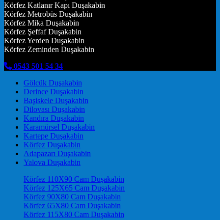
Körfez Katlanır Kapı Duşakabin
Körfez Metrobüs Duşakabin
Körfez Mika Duşakabin
Körfez Şeffaf Duşakabin
Körfez Yerden Duşakabin
Körfez Zeminden Duşakabin
0543 501 54 34
Gölcük Duşakabin
Derince Duşakabin
Başiskele Duşakabin
Dilovası Duşakabin
Kandıra Duşakabin
Karamürsel Duşakabin
Kartepe Duşakabin
Körfez Duşakabin
Adapazarı Duşakabin
Yalova Duşakabin
Körfez 110X90 Cam Duşakabin
Körfez 125X65 Cam Duşakabin
Körfez 90X80 Cam Duşakabin
Körfez 65X80 Cam Duşakabin
Körfez 115X80 Cam Duşakabin