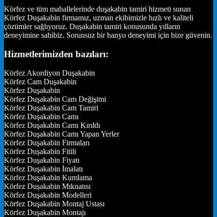
Körfez ve tüm mahallelerinde duşakabin tamiri hizmeti sunan
Körfez Duşakabin firmamız, uzman ekibimizle hızlı ve kaliteli
çözümler sağlıyoruz. Duşakabin tamiri konusunda yılların
deneyimine sahibiz. Sorunsuz bir banyo deneyimi için bize güvenin.
Hizmetlerimizden bazıları:
Körfez Akordiyon Duşakabin
Körfez Cam Duşakabin
Körfez Duşakabin
Körfez Duşakabin Cam Değişimi
Körfez Duşakabin Cam Tamiri
Körfez Duşakabin Camı
Körfez Duşakabin Camı Kırıldı
Körfez Duşakabin Camı Yapan Yerler
Körfez Duşakabin Firmaları
Körfez Duşakabin Fitili
Körfez Duşakabin Fiyatı
Körfez Duşakabin İmalatı
Körfez Duşakabin Kumlama
Körfez Duşakabin Mıknatısı
Körfez Duşakabin Modelleri
Körfez Duşakabin Montaj Ustası
Körfez Duşakabin Montajı