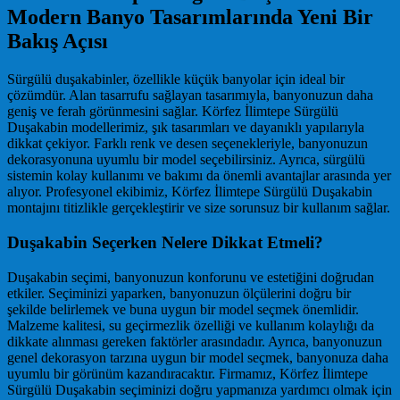
Modern Banyo Tasarımlarında Yeni Bir
Bakış Açısı
Sürgülü duşakabinler, özellikle küçük banyolar için ideal bir
çözümdür. Alan tasarrufu sağlayan tasarımıyla, banyonuzun daha
geniş ve ferah görünmesini sağlar. Körfez İlimtepe Sürgülü
Duşakabin modellerimiz, şık tasarımları ve dayanıklı yapılarıyla
dikkat çekiyor. Farklı renk ve desen seçenekleriyle, banyonuzun
dekorasyonuna uyumlu bir model seçebilirsiniz. Ayrıca, sürgülü
sistemin kolay kullanımı ve bakımı da önemli avantajlar arasında yer
alıyor. Profesyonel ekibimiz, Körfez İlimtepe Sürgülü Duşakabin
montajını titizlikle gerçekleştirir ve size sorunsuz bir kullanım sağlar.
Duşakabin Seçerken Nelere Dikkat Etmeli?
Duşakabin seçimi, banyonuzun konforunu ve estetiğini doğrudan
etkiler. Seçiminizi yaparken, banyonuzun ölçülerini doğru bir
şekilde belirlemek ve buna uygun bir model seçmek önemlidir.
Malzeme kalitesi, su geçirmezlik özelliği ve kullanım kolaylığı da
dikkate alınması gereken faktörler arasındadır. Ayrıca, banyonuzun
genel dekorasyon tarzına uygun bir model seçmek, banyonuza daha
uyumlu bir görünüm kazandıracaktır. Firmamız, Körfez İlimtepe
Sürgülü Duşakabin seçiminizi doğru yapmanıza yardımcı olmak için