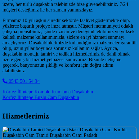
üzere, her türlü duşakabin talebinizde bize güvenebilirsiniz. 7/24
müşteri desteğimiz ile her zaman yanınızdayız.
Firmamız 10 yılı aşkın süredir sektörde faaliyet göstermekte olup,
yüzlerce başarılı projeye imza atmıştır. Müşteri memnuniyeti odaklı
çalışma prensibimiz, işinde uzman ve deneyimli ekibimiz ve yüksek
kaliteli malzeme kullanımımızla, sizlere en iyi hizmeti sunmayı
amaçlıyoruz. Duşakabinlerimizde kullandığımız malzemeler garantili
olup, uzun yıllar boyunca sorunsuz kullanım sağlar. Ayrıca,
duşakabin montajı, tamiri ve tadilatı hizmetlerimiz de dahil olmak
üzere geniş bir hizmet yelpazesi sunuyoruz. Bizimle iletişime
geçerek, banyonuzun şıklığı ve konforu için doğru adımı
atabilirsiniz.
0543 501 54 34
Post navigation
Körfez İlimtepe Komple Kumlama Duşakabin
Körfez İlimtepe Buzlu Cam Duşakabin
Hizmetlerimiz