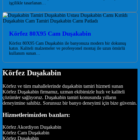
işçilikle tasarlanan…
Körfez 80X95 Cam Duşakabin
Körfez 80X95 Cam Duşakabin ile banyonuza modern bir dokunuş
katın. Kaliteli malzemeler ve profesyonel montaj ile uzun ömürlü
kullanım sunan…
Körfez Duşakabin
Körfez ve tüm mahallelerinde duşakabin tamiri hizmeti sunan
Körfez Duşakabin firmamız, uzman ekibimizle hızlı ve kaliteli
çözümler sağlıyoruz. Duşakabin tamiri konusunda yılların
deneyimine sahibiz. Sorunsuz bir banyo deneyimi için bize güvenin.
Hizmetlerimizden bazıları:
Körfez Akordiyon Duşakabin
Körfez Cam Duşakabin
Körfez Duşakabin