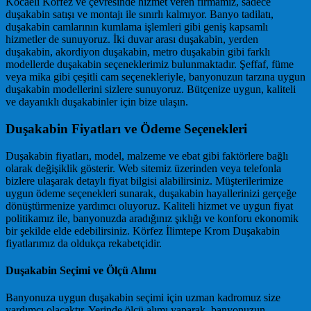
Kocaeli Körfez ve çevresinde hizmet veren firmamız, sadece
duşakabin satışı ve montajı ile sınırlı kalmıyor. Banyo tadilatı,
duşakabin camlarının kumlama işlemleri gibi geniş kapsamlı
hizmetler de sunuyoruz. İki duvar arası duşakabin, yerden
duşakabin, akordiyon duşakabin, metro duşakabin gibi farklı
modellerde duşakabin seçeneklerimiz bulunmaktadır. Şeffaf, füme
veya mika gibi çeşitli cam seçenekleriyle, banyonuzun tarzına uygun
duşakabin modellerini sizlere sunuyoruz. Bütçenize uygun, kaliteli
ve dayanıklı duşakabinler için bize ulaşın.
Duşakabin Fiyatları ve Ödeme Seçenekleri
Duşakabin fiyatları, model, malzeme ve ebat gibi faktörlere bağlı
olarak değişiklik gösterir. Web sitemiz üzerinden veya telefonla
bizlere ulaşarak detaylı fiyat bilgisi alabilirsiniz. Müşterilerimize
uygun ödeme seçenekleri sunarak, duşakabin hayallerinizi gerçeğe
dönüştürmenize yardımcı oluyoruz. Kaliteli hizmet ve uygun fiyat
politikamız ile, banyonuzda aradığınız şıklığı ve konforu ekonomik
bir şekilde elde edebilirsiniz. Körfez İlimtepe Krom Duşakabin
fiyatlarımız da oldukça rekabetçidir.
Duşakabin Seçimi ve Ölçü Alımı
Banyonuza uygun duşakabin seçimi için uzman kadromuz size
yardımcı olacaktır. Yerinde ölçü alımı yaparak, banyonuzun