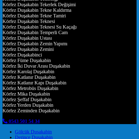
Körfez Duşakabin Tekerlek Değişimi
Körfez Duşakabin Tekne Kaldırma
Körfez Duşakabin Tekne Tamiri
Körfez Duşakabin Teknesi
Körfez Duşakabin Teknesi Su Kaçağı
Körfez Duşakabin Temperli Cam
Körfez Duşakabin Ustası
Körfez Duşakabin Zemin Yapımı
Körfez Duşakabin Zemini
Körfez Duşakabinci
Körfez Füme Duşakabin
Körfez İki Duvar Arası Duşakabin
Körfez Karolaj Duşakabin
Körfez Katlanır Duşakabin
Körfez Katlanır Kapı Duşakabin
Körfez Metrobüs Duşakabin
Körfez Mika Duşakabin
Körfez Şeffaf Duşakabin
Körfez Yerden Duşakabin
Körfez Zeminden Duşakabin
0543 501 54 34
Gölcük Duşakabin
Derince Duşakabin