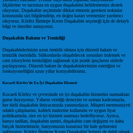
ölçülerine ve tarzınıza en uygun duşakabini belirlemenize destek
oluyoruz. Duşakabin seçiminde dikkat etmeniz gereken noktalar
konusunda sizi bilgilendirip, en doğru kararı vermenize yardımcı
oluyoruz. Körfez İlimtepe Krom Duşakabin seçeneği için de detaylı
bilgi ve öneriler sunuyoruz.
Duşakabin Bakımı ve Temizliği
Duşakabinlerinizin uzun ömürlü olması için düzenli bakım ve
temizlik önemlidir. Silikonlarda oluşabilecek sorunları önlemek ve
cam yüzeylerin temizliğini sağlamak için pratik ipuçlarını sizlerle
paylaşıyoruz. Düzenli bakım ile duşakabinlerinizin estetiğini ve
fonksiyonelliğini uzun yıllar koruyabilirsiniz.
Kocaeli Körfez’de En İyi Duşakabin Hizmeti
Kocaeli Körfez ve çevresinde en iyi duşakabin hizmetini sunmaktan
gurur duyuyoruz. Yılların verdiği deneyim ve uzman kadromuzla,
her türlü duşakabin ihtiyacınızda yanınızdayız. Müşteri memnuniyeti
odaklı çalışmamız, kaliteli malzeme kullanımı ve uygun fiyat
politikamızla, size en iyi hizmeti sunmayı hedefliyoruz. Ayrıca,
banyo tadilatı, duşakabin tamiri, duşakabin cam değişimi ve daha
birçok hizmetimizle, banyonuzun kusursuz bir hale gelmesini
sağlıyoruz. Körfez İlimtepe Krom Duşakabin’lerimiz de dahil olmak