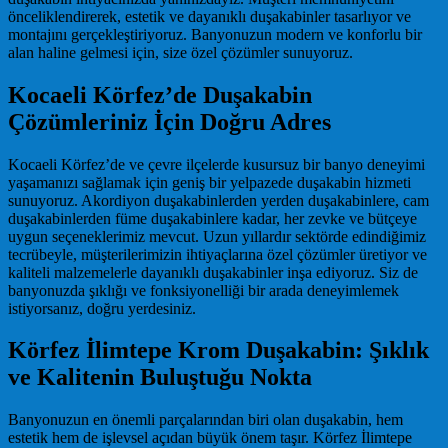
önceliklendirerek, estetik ve dayanıklı duşakabinler tasarlıyor ve
montajını gerçekleştiriyoruz. Banyonuzun modern ve konforlu bir
alan haline gelmesi için, size özel çözümler sunuyoruz.
Kocaeli Körfez’de Duşakabin
Çözümleriniz İçin Doğru Adres
Kocaeli Körfez’de ve çevre ilçelerde kusursuz bir banyo deneyimi
yaşamanızı sağlamak için geniş bir yelpazede duşakabin hizmeti
sunuyoruz. Akordiyon duşakabinlerden yerden duşakabinlere, cam
duşakabinlerden füme duşakabinlere kadar, her zevke ve bütçeye
uygun seçeneklerimiz mevcut. Uzun yıllardır sektörde edindiğimiz
tecrübeyle, müşterilerimizin ihtiyaçlarına özel çözümler üretiyor ve
kaliteli malzemelerle dayanıklı duşakabinler inşa ediyoruz. Siz de
banyonuzda şıklığı ve fonksiyonelliği bir arada deneyimlemek
istiyorsanız, doğru yerdesiniz.
Körfez İlimtepe Krom Duşakabin: Şıklık
ve Kalitenin Buluştuğu Nokta
Banyonuzun en önemli parçalarından biri olan duşakabin, hem
estetik hem de işlevsel açıdan büyük önem taşır. Körfez İlimtepe