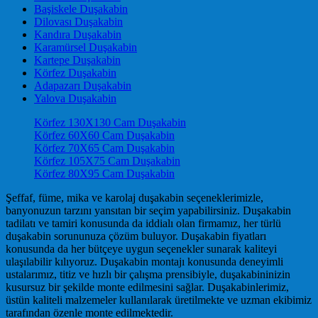
Başiskele Duşakabin
Dilovası Duşakabin
Kandıra Duşakabin
Karamürsel Duşakabin
Kartepe Duşakabin
Körfez Duşakabin
Adapazarı Duşakabin
Yalova Duşakabin
Körfez 130X130 Cam Duşakabin
Körfez 60X60 Cam Duşakabin
Körfez 70X65 Cam Duşakabin
Körfez 105X75 Cam Duşakabin
Körfez 80X95 Cam Duşakabin
Şeffaf, füme, mika ve karolaj duşakabin seçeneklerimizle,
banyonuzun tarzını yansıtan bir seçim yapabilirsiniz. Duşakabin
tadilatı ve tamiri konusunda da iddialı olan firmamız, her türlü
duşakabin sorununuza çözüm buluyor. Duşakabin fiyatları
konusunda da her bütçeye uygun seçenekler sunarak kaliteyi
ulaşılabilir kılıyoruz. Duşakabin montajı konusunda deneyimli
ustalarımız, titiz ve hızlı bir çalışma prensibiyle, duşakabininizin
kusursuz bir şekilde monte edilmesini sağlar. Duşakabinlerimiz,
üstün kaliteli malzemeler kullanılarak üretilmekte ve uzman ekibimiz
tarafından özenle monte edilmektedir.