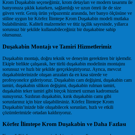
Krom Duşakabin seçeneğimiz, krom detayları ve modern tasarımı ile
banyonuza şıklık katarken, sağlamlığı ve uzun ömrü ile de size
güven verir. Geniş ürün yelpazemiz arasında, her banyo ölçüsüne ve
stiline uygun bir Körfez İlimtepe Krom Duşakabin modeli mutlaka
bulabilirsiniz. Kaliteli malzemeler ve titiz işçilik sayesinde, yıllarca
sorunsuz bir şekilde kullanabileceğiniz bir duşakabine sahip
olursunuz.
Duşakabin Montajı ve Tamiri Hizmetlerimiz
Duşakabin montajı, doğru teknik ve deneyim gerektiren bir işlemdir.
Ekiple birlikte çalışarak, her türlü duşakabin modelinin montajını
sorunsuz ve hızlı bir şekilde gerçekleştiriyoruz. Ayrıca, mevcut
duşakabinlerinizde oluşan arızaları da en kısa sürede ve
profesyonelce gideriyoruz. Duşakabin cam değişimi, duşakabin cam
tamiri, duşakabin silikon değişimi, duşakabin rulman tamiri,
duşakabin teker tamiri gibi birçok hizmeti uzman kadromuzla
sunuyoruz. Sızdıran duşakabin, kırık duşakabin camı gibi
sorunlarınız için bize ulaşabilirsiniz. Körfez İlimtepe Krom
Duşakabin’inizde bile oluşabilecek sorunları, hızlı ve etkili
çözümlerimizle ortadan kaldırıyoruz.
Körfez İlimtepe Krom Duşakabin ve Daha Fazlası