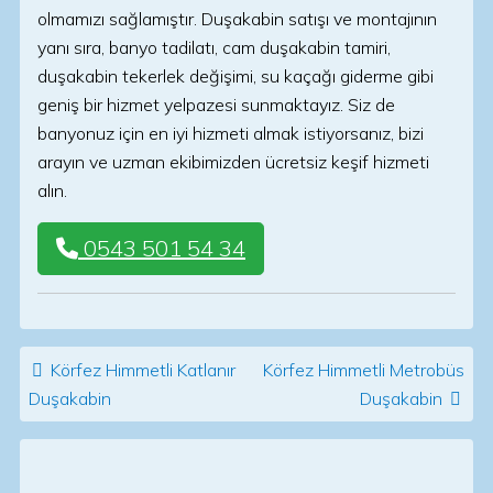
olmamızı sağlamıştır. Duşakabin satışı ve montajının
yanı sıra, banyo tadilatı, cam duşakabin tamiri,
duşakabin tekerlek değişimi, su kaçağı giderme gibi
geniş bir hizmet yelpazesi sunmaktayız. Siz de
banyonuz için en iyi hizmeti almak istiyorsanız, bizi
arayın ve uzman ekibimizden ücretsiz keşif hizmeti
alın.
0543 501 54 34
Post navigation
Körfez Himmetli Katlanır
Körfez Himmetli Metrobüs
Duşakabin
Duşakabin