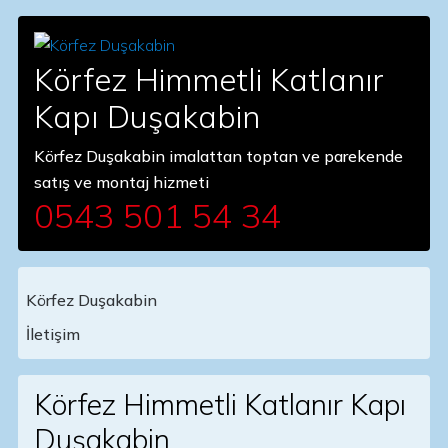
Körfez Himmetli Katlanır
Kapı Duşakabin
Körfez Duşakabin imalattan toptan ve parekende
satış ve montaj hizmeti
0543 501 54 34
Körfez Duşakabin
Main Navigation
İletişim
Körfez Himmetli Katlanır Kapı
Duşakabin