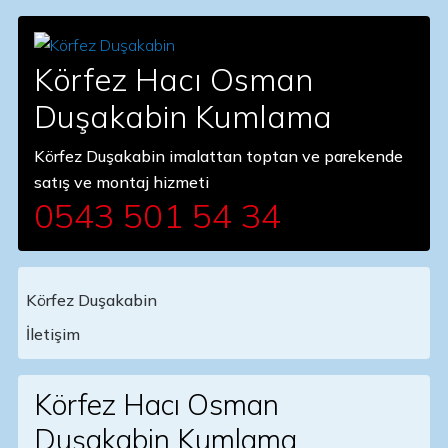
Körfez Hacı Osman
Duşakabin Kumlama
Körfez Duşakabin imalattan toptan ve parekende
satış ve montaj hizmeti
0543 501 54 34
Körfez Duşakabin
Main Navigation
İletişim
Körfez Hacı Osman
Duşakabin Kumlama