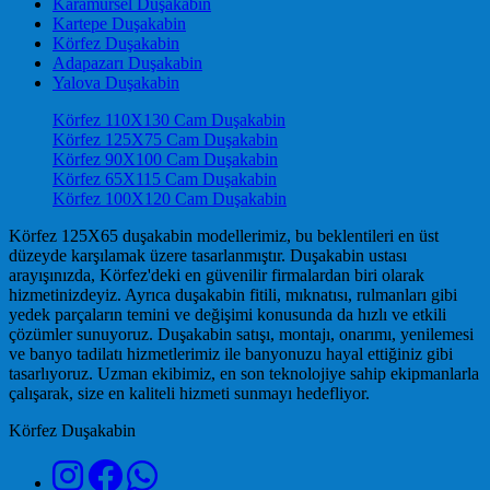
Karamürsel Duşakabin
Kartepe Duşakabin
Körfez Duşakabin
Adapazarı Duşakabin
Yalova Duşakabin
Körfez 110X130 Cam Duşakabin
Körfez 125X75 Cam Duşakabin
Körfez 90X100 Cam Duşakabin
Körfez 65X115 Cam Duşakabin
Körfez 100X120 Cam Duşakabin
Körfez 125X65 duşakabin modellerimiz, bu beklentileri en üst
düzeyde karşılamak üzere tasarlanmıştır. Duşakabin ustası
arayışınızda, Körfez'deki en güvenilir firmalardan biri olarak
hizmetinizdeyiz. Ayrıca duşakabin fitili, mıknatısı, rulmanları gibi
yedek parçaların temini ve değişimi konusunda da hızlı ve etkili
çözümler sunuyoruz. Duşakabin satışı, montajı, onarımı, yenilemesi
ve banyo tadilatı hizmetlerimiz ile banyonuzu hayal ettiğiniz gibi
tasarlıyoruz. Uzman ekibimiz, en son teknolojiye sahip ekipmanlarla
çalışarak, size en kaliteli hizmeti sunmayı hedefliyor.
Körfez Duşakabin