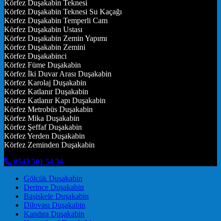
Körfez Duşakabin Teknesi
Körfez Duşakabin Teknesi Su Kaçağı
Körfez Duşakabin Temperli Cam
Körfez Duşakabin Ustası
Körfez Duşakabin Zemin Yapımı
Körfez Duşakabin Zemini
Körfez Duşakabinci
Körfez Füme Duşakabin
Körfez İki Duvar Arası Duşakabin
Körfez Karolaj Duşakabin
Körfez Katlanır Duşakabin
Körfez Katlanır Kapı Duşakabin
Körfez Metrobüs Duşakabin
Körfez Mika Duşakabin
Körfez Şeffaf Duşakabin
Körfez Yerden Duşakabin
Körfez Zeminden Duşakabin
0543 501 54 34
Gölcük Duşakabin
Derince Duşakabin
Başiskele Duşakabin
Dilovası Duşakabin
Kandıra Duşakabin