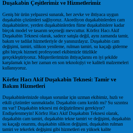
Duşakabin Çeşitlerimiz ve Hizmetlerimiz
Geniş bir ürün yelpazesi sunarak, her zevke ve ihtiyaca uygun
duşakabin çözümleri sağlıyoruz. Akordiyon duşakabinlerden cam
duşakabinlere, yerden duşakabinlerden füme duşakabinlere kadar
birçok model ve tasarım seçeneği mevcuttur. Körfez Hacı Akif
Duşakabin Teknesi olarak, sadece satışla değil, aynı zamanda tamir,
bakım ve tadilat hizmetleriyle de yanınızdayız. Duşakabin cam
değişimi, tamiri, silikon yenileme, rulman tamiri, su kaçağı giderme
gibi birçok hizmeti profesyonel ekibimizle titizlikle
gerçekleştiriyoruz. Müşterilerimizin ihtiyaçlarını en iyi şekilde
karşılamak için her zaman en son teknolojiyi ve kaliteli malzemeleri
kullanıyoruz.
Körfez Hacı Akif Duşakabin Teknesi: Tamir ve
Bakım Hizmetleri
Duşakabinlerinizde oluşan sorunlar için uzman ekibimiz, hızlı ve
etkili çözümler sunmaktadır. Duşakabin camı kırıldı mı? Su sızıntısı
mı var? Duşakabin teknesi mi değiştirilmesi gerekiyor?
Endişelenmeyin! Körfez Hacı Akif Duşakabin Teknesi olarak,
duşakabin cam tamiri, duşakabin tekne tamiri ve değişimi, duşakabin
su kaçağı onarımı, duşakabin silikon değişimi, duşakabin rulman
tamiri ve tekerlek değişimi gibi hizmetleri en yüksek kalite