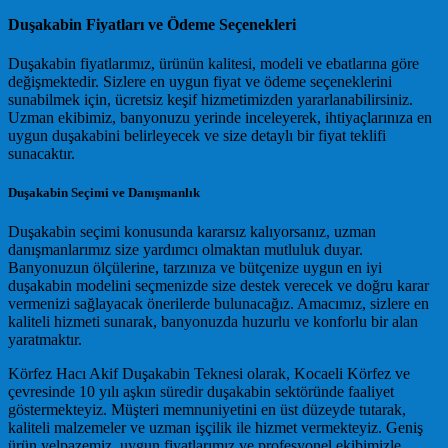
Duşakabin Fiyatları ve Ödeme Seçenekleri
Duşakabin fiyatlarımız, ürünün kalitesi, modeli ve ebatlarına göre
değişmektedir. Sizlere en uygun fiyat ve ödeme seçeneklerini
sunabilmek için, ücretsiz keşif hizmetimizden yararlanabilirsiniz.
Uzman ekibimiz, banyonuzu yerinde inceleyerek, ihtiyaçlarınıza en
uygun duşakabini belirleyecek ve size detaylı bir fiyat teklifi
sunacaktır.
Duşakabin Seçimi ve Danışmanlık
Duşakabin seçimi konusunda kararsız kalıyorsanız, uzman
danışmanlarımız size yardımcı olmaktan mutluluk duyar.
Banyonuzun ölçülerine, tarzınıza ve bütçenize uygun en iyi
duşakabin modelini seçmenizde size destek verecek ve doğru karar
vermenizi sağlayacak önerilerde bulunacağız. Amacımız, sizlere en
kaliteli hizmeti sunarak, banyonuzda huzurlu ve konforlu bir alan
yaratmaktır.
Körfez Hacı Akif Duşakabin Teknesi olarak, Kocaeli Körfez ve
çevresinde 10 yılı aşkın süredir duşakabin sektöründe faaliyet
göstermekteyiz. Müşteri memnuniyetini en üst düzeyde tutarak,
kaliteli malzemeler ve uzman işçilik ile hizmet vermekteyiz. Geniş
ürün yelpazemiz, uygun fiyatlarımız ve profesyonel ekibimizle,