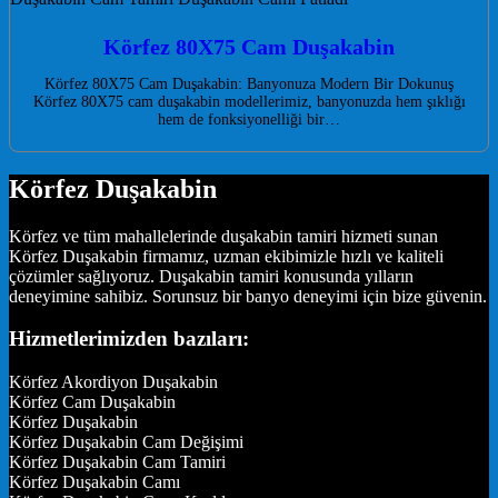
Körfez 80X75 Cam Duşakabin
Körfez 80X75 Cam Duşakabin: Banyonuza Modern Bir Dokunuş
Körfez 80X75 cam duşakabin modellerimiz, banyonuzda hem şıklığı
hem de fonksiyonelliği bir…
Körfez Duşakabin
Körfez ve tüm mahallelerinde duşakabin tamiri hizmeti sunan
Körfez Duşakabin firmamız, uzman ekibimizle hızlı ve kaliteli
çözümler sağlıyoruz. Duşakabin tamiri konusunda yılların
deneyimine sahibiz. Sorunsuz bir banyo deneyimi için bize güvenin.
Hizmetlerimizden bazıları:
Körfez Akordiyon Duşakabin
Körfez Cam Duşakabin
Körfez Duşakabin
Körfez Duşakabin Cam Değişimi
Körfez Duşakabin Cam Tamiri
Körfez Duşakabin Camı