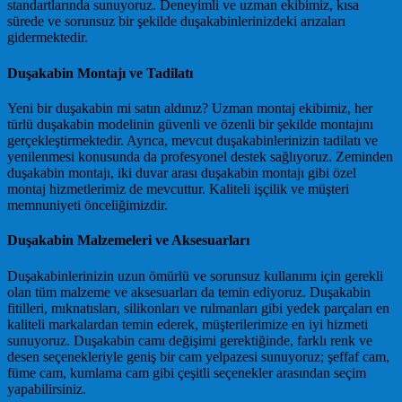
standartlarında sunuyoruz. Deneyimli ve uzman ekibimiz, kısa
sürede ve sorunsuz bir şekilde duşakabinlerinizdeki arızaları
gidermektedir.
Duşakabin Montajı ve Tadilatı
Yeni bir duşakabin mi satın aldınız? Uzman montaj ekibimiz, her
türlü duşakabin modelinin güvenli ve özenli bir şekilde montajını
gerçekleştirmektedir. Ayrıca, mevcut duşakabinlerinizin tadilatı ve
yenilenmesi konusunda da profesyonel destek sağlıyoruz. Zeminden
duşakabin montajı, iki duvar arası duşakabin montajı gibi özel
montaj hizmetlerimiz de mevcuttur. Kaliteli işçilik ve müşteri
memnuniyeti önceliğimizdir.
Duşakabin Malzemeleri ve Aksesuarları
Duşakabinlerinizin uzun ömürlü ve sorunsuz kullanımı için gerekli
olan tüm malzeme ve aksesuarları da temin ediyoruz. Duşakabin
fitilleri, mıknatısları, silikonları ve rulmanları gibi yedek parçaları en
kaliteli markalardan temin ederek, müşterilerimize en iyi hizmeti
sunuyoruz. Duşakabin camı değişimi gerektiğinde, farklı renk ve
desen seçenekleriyle geniş bir cam yelpazesi sunuyoruz; şeffaf cam,
füme cam, kumlama cam gibi çeşitli seçenekler arasından seçim
yapabilirsiniz.