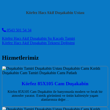
Körfez Hacı Akif Duşakabin Ustası
0543 501 54 34
Post navigation
Körfez Hacı Akif Duşakabin Su Kaçağı Tamiri
Körfez Hacı Akif Duşakabin Teknesi Değişimi
Hizmetlerimiz
Körfez 85X105 Cam Duşakabin
Körfez 85X105 Cam Duşakabin ile banyonuzda modern ve ferah bir
atmosfer yaratın. Estetik görünümü ve üstün kalitesiyle yaşam
alanlarınıza değer…