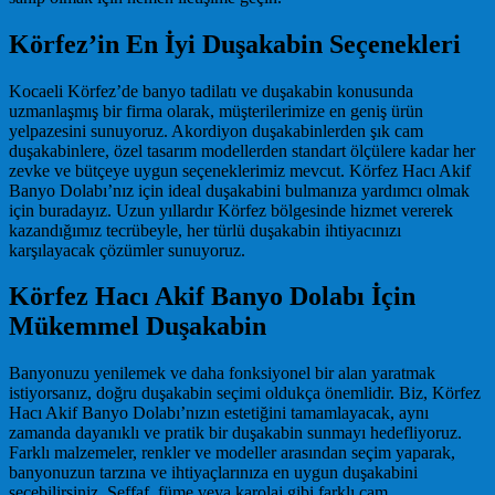
Körfez’in En İyi Duşakabin Seçenekleri
Kocaeli Körfez’de banyo tadilatı ve duşakabin konusunda
uzmanlaşmış bir firma olarak, müşterilerimize en geniş ürün
yelpazesini sunuyoruz. Akordiyon duşakabinlerden şık cam
duşakabinlere, özel tasarım modellerden standart ölçülere kadar her
zevke ve bütçeye uygun seçeneklerimiz mevcut. Körfez Hacı Akif
Banyo Dolabı’nız için ideal duşakabini bulmanıza yardımcı olmak
için buradayız. Uzun yıllardır Körfez bölgesinde hizmet vererek
kazandığımız tecrübeyle, her türlü duşakabin ihtiyacınızı
karşılayacak çözümler sunuyoruz.
Körfez Hacı Akif Banyo Dolabı İçin
Mükemmel Duşakabin
Banyonuzu yenilemek ve daha fonksiyonel bir alan yaratmak
istiyorsanız, doğru duşakabin seçimi oldukça önemlidir. Biz, Körfez
Hacı Akif Banyo Dolabı’nızın estetiğini tamamlayacak, aynı
zamanda dayanıklı ve pratik bir duşakabin sunmayı hedefliyoruz.
Farklı malzemeler, renkler ve modeller arasından seçim yaparak,
banyonuzun tarzına ve ihtiyaçlarınıza en uygun duşakabini
seçebilirsiniz. Şeffaf, füme veya karolaj gibi farklı cam