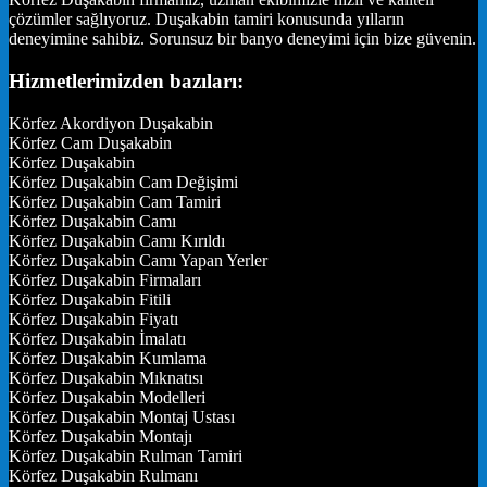
çözümler sağlıyoruz. Duşakabin tamiri konusunda yılların
deneyimine sahibiz. Sorunsuz bir banyo deneyimi için bize güvenin.
Hizmetlerimizden bazıları:
Körfez Akordiyon Duşakabin
Körfez Cam Duşakabin
Körfez Duşakabin
Körfez Duşakabin Cam Değişimi
Körfez Duşakabin Cam Tamiri
Körfez Duşakabin Camı
Körfez Duşakabin Camı Kırıldı
Körfez Duşakabin Camı Yapan Yerler
Körfez Duşakabin Firmaları
Körfez Duşakabin Fitili
Körfez Duşakabin Fiyatı
Körfez Duşakabin İmalatı
Körfez Duşakabin Kumlama
Körfez Duşakabin Mıknatısı
Körfez Duşakabin Modelleri
Körfez Duşakabin Montaj Ustası
Körfez Duşakabin Montajı
Körfez Duşakabin Rulman Tamiri
Körfez Duşakabin Rulmanı