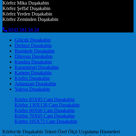
Körfez Mika Duşakabin
Körfez Şeffaf Duşakabin
Körfez Yerden Duşakabin
Körfez Zeminden Duşakabin
0543 501 54 34
Gölcük Duşakabin
Derince Duşakabin
Başiskele Duşakabin
Dilovası Duşakabin
Kandıra Duşakabin
Karamürsel Duşakabin
Kartepe Duşakabin
Körfez Duşakabin
Adapazarı Duşakabin
Yalova Duşakabin
Körfez 85X85 Cam Duşakabin
Körfez 130X130 Cam Duşakabin
Körfez 60X60 Cam Duşakabin
Körfez 70X65 Cam Duşakabin
Körfez 105X75 Cam Duşakabin
Körfez'de Duşakabin Tekeri Özel Ölçü Uygulama Hizmetleri