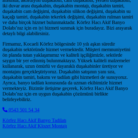
arasında; akordiyon duşakabin, cam duşakabin, yerden duşakabin,
iki duvar arası duşakabin, duşakabin montajı, duşakabin tamiri,
duşakabin cam değişimi, duşakabin silikon değişimi, duşakabin su
kaçağı tamiri, duşakabin tekerlek değişimi, duşakabin rulman tamiri
ve daha birçok hizmet bulunmaktadır. Körfez Hacı Akif Banyo
Dolabı’nız için en iyi hizmeti sunmak için buradayız. Bizi arayarak
detaylı bilgi alabilirsiniz.
Firmamız, Kocaeli Körfez bölgesinde 10 yılı aşkın süredir
duşakabin sektöründe hizmet vermektedir. Müşteri memnuniyetini
ön planda tutan yaklaşımımız ve kaliteli işçiliğimizle, sektörde
saygın bir yer edinmiş bulunmaktayız. Yüksek kaliteli malzemeler
kullanarak, uzun ömürlü ve dayanıklı duşakabinler üretiyor ve
montajını gerçekleştiriyoruz. Duşakabin satışının yanı sıra,
duşakabin tamiri, bakımı ve tadilatı gibi hizmetleri de sunuyoruz.
Ayrıca, banyo tadilatı konusunda da uzman ekibimizle hizmet
vermekteyiz. Bizimle iletişime geçerek, Körfez Hacı Akif Banyo
Dolabı’nız için en uygun duşakabin çözümünü birlikte
belirleyebiliriz.
0543 501 54 34
Post navigation
Körfez Hacı Akif Banyo Tadilatı
Körfez Hacı Akif Klozet Montajı