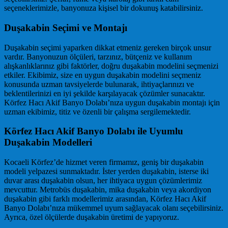
seçeneklerimizle, banyonuza kişisel bir dokunuş katabilirsiniz.
Duşakabin Seçimi ve Montajı
Duşakabin seçimi yaparken dikkat etmeniz gereken birçok unsur
vardır. Banyonuzun ölçüleri, tarzınız, bütçeniz ve kullanım
alışkanlıklarınız gibi faktörler, doğru duşakabin modelini seçmenizi
etkiler. Ekibimiz, size en uygun duşakabin modelini seçmeniz
konusunda uzman tavsiyelerde bulunarak, ihtiyaçlarınızı ve
beklentilerinizi en iyi şekilde karşılayacak çözümler sunacaktır.
Körfez Hacı Akif Banyo Dolabı’nıza uygun duşakabin montajı için
uzman ekibimiz, titiz ve özenli bir çalışma sergilemektedir.
Körfez Hacı Akif Banyo Dolabı ile Uyumlu
Duşakabin Modelleri
Kocaeli Körfez’de hizmet veren firmamız, geniş bir duşakabin
modeli yelpazesi sunmaktadır. İster yerden duşakabin, isterse iki
duvar arası duşakabin olsun, her ihtiyaca uygun çözümlerimiz
mevcuttur. Metrobüs duşakabin, mika duşakabin veya akordiyon
duşakabin gibi farklı modellerimiz arasından, Körfez Hacı Akif
Banyo Dolabı’nıza mükemmel uyum sağlayacak olanı seçebilirsiniz.
Ayrıca, özel ölçülerde duşakabin üretimi de yapıyoruz.