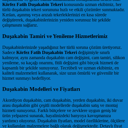
Körfez Fatih Duşakabin Tekeri
konusunda uzman ekibimiz, her
türlü duşakabin tekeri sorununa hızlı ve etkili çözümler sunmaktadır.
Kırılan, aşınmış veya arızalı tekerleklerinizi en kısa sürede
değiştirerek, duşakabinlerinizin yeniden sorunsuz bir şekilde
çalışmasını sağlarız.
Duşakabin Tamiri ve Yenileme Hizmetlerimiz
Duşakabinlerinizde yaşadığınız her türlü soruna çözüm üretiyoruz.
Sadece
Körfez Fatih Duşakabin Tekeri
değişimiyle sınırlı
kalmıyor, aynı zamanda duşakabin cam değişimi, cam tamiri, silikon
yenileme, su kaçağı onarımı, fitili değişimi gibi birçok hizmeti de
kapsamlı bir şekilde sunuyoruz. Tecrübeli ve uzman ekibimiz, en
kaliteli malzemeleri kullanarak, size uzun ömürlü ve güvenilir bir
hizmet sunmayı hedefliyor.
Duşakabin Modelleri ve Fiyatları
Akordiyon duşakabin, cam duşakabin, yerden duşakabin, iki duvar
arası duşakabin gibi çeşitli modellerde duşakabin satış ve montaj
hizmeti sunuyoruz. Farklı bütçelere ve zevklere uygun geniş bir
ürün yelpazesi sunarak, hayalinizdeki banyoya kavuşmanıza
yardımcı oluyoruz. Duşakabin fiyatları, model özelliklerine, ölçülere
ve kullanılan malzemelere bağlı olarak değişmektedir. Detaylı fiyat