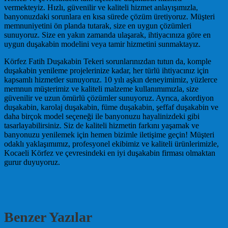
vermekteyiz. Hızlı, güvenilir ve kaliteli hizmet anlayışımızla,
banyonuzdaki sorunlara en kısa sürede çözüm üretiyoruz. Müşteri
memnuniyetini ön planda tutarak, size en uygun çözümleri
sunuyoruz. Size en yakın zamanda ulaşarak, ihtiyacınıza göre en
uygun duşakabin modelini veya tamir hizmetini sunmaktayız.
Körfez Fatih Duşakabin Tekeri sorunlarınızdan tutun da, komple
duşakabin yenileme projelerinize kadar, her türlü ihtiyacınız için
kapsamlı hizmetler sunuyoruz. 10 yılı aşkın deneyimimiz, yüzlerce
memnun müşterimiz ve kaliteli malzeme kullanımımızla, size
güvenilir ve uzun ömürlü çözümler sunuyoruz. Ayrıca, akordiyon
duşakabin, karolaj duşakabin, füme duşakabin, şeffaf duşakabin ve
daha birçok model seçeneği ile banyonuzu hayalinizdeki gibi
tasarlayabilirsiniz. Siz de kaliteli hizmetin farkını yaşamak ve
banyonuzu yenilemek için hemen bizimle iletişime geçin! Müşteri
odaklı yaklaşımımız, profesyonel ekibimiz ve kaliteli ürünlerimizle,
Kocaeli Körfez ve çevresindeki en iyi duşakabin firması olmaktan
gurur duyuyoruz.
Benzer Yazılar