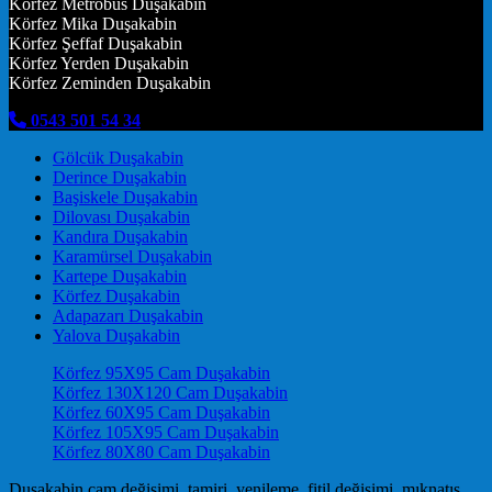
Körfez Metrobüs Duşakabin
Körfez Mika Duşakabin
Körfez Şeffaf Duşakabin
Körfez Yerden Duşakabin
Körfez Zeminden Duşakabin
0543 501 54 34
Gölcük Duşakabin
Derince Duşakabin
Başiskele Duşakabin
Dilovası Duşakabin
Kandıra Duşakabin
Karamürsel Duşakabin
Kartepe Duşakabin
Körfez Duşakabin
Adapazarı Duşakabin
Yalova Duşakabin
Körfez 95X95 Cam Duşakabin
Körfez 130X120 Cam Duşakabin
Körfez 60X95 Cam Duşakabin
Körfez 105X95 Cam Duşakabin
Körfez 80X80 Cam Duşakabin
Duşakabin cam değişimi, tamiri, yenileme, fitil değişimi, mıknatıs