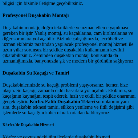
bilgisi için bizimle iletişime geçebilirsiniz.
Profesyonel Duşakabin Montajı
Duşakabin montajı, doğru tekniklerle ve uzman ellerce yapılması
gereken bir iştir. Yanlış montaj, su kaçaklarına, cam kırılmalarına ve
diğer sorunlara yol açabilir. Bizimle çalıştığınızda, tecrübeli ve
uzman ekibimiz tarafından yapılacak profesyonel montaj hizmeti ile
uzun yıllar sorunsuz bir şekilde duşakabin kullanmanın keyfini
çıkarabilirsiniz. Zeminden duşakabin montajı konusunda da
uzmanlığımızla, banyonuzda şık ve modern bir görünüm sağlıyoruz.
Duşakabin Su Kaçağı ve Tamiri
Duşakabinlerinizde su kaçağı problemi yaşıyorsanız, hemen bize
ulaşın. Su kaçağı, zamanla ciddi hasarlara yol açabilir. Ekibimiz, su
kaçağının kaynağını tespit ederek, hızlı ve etkili bir şekilde onarımını
gerçekleştirir.
Körfez Fatih Duşakabin Tekeri
sorunlarının yanı
sıra, duşakabin teknesi tamiri, silikon yenileme ve fitili değişimi gibi
işlemlerle su kaçağını kalıcı olarak ortadan kaldırıyoruz.
Körfez’de Duşakabin Hizmeti
Körfez ve çevresindeki tüm ilçelerde duşakabin hizmeti