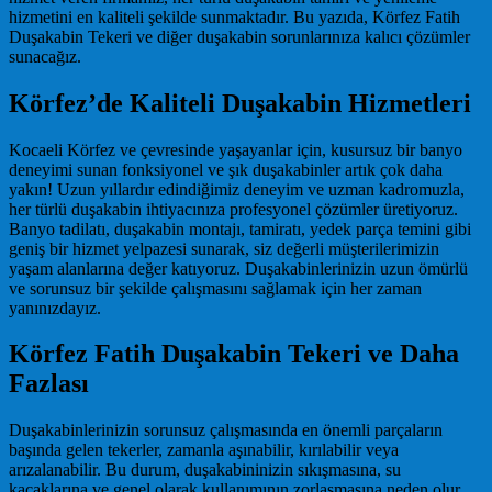
hizmetini en kaliteli şekilde sunmaktadır. Bu yazıda, Körfez Fatih
Duşakabin Tekeri ve diğer duşakabin sorunlarınıza kalıcı çözümler
sunacağız.
Körfez’de Kaliteli Duşakabin Hizmetleri
Kocaeli Körfez ve çevresinde yaşayanlar için, kusursuz bir banyo
deneyimi sunan fonksiyonel ve şık duşakabinler artık çok daha
yakın! Uzun yıllardır edindiğimiz deneyim ve uzman kadromuzla,
her türlü duşakabin ihtiyacınıza profesyonel çözümler üretiyoruz.
Banyo tadilatı, duşakabin montajı, tamiratı, yedek parça temini gibi
geniş bir hizmet yelpazesi sunarak, siz değerli müşterilerimizin
yaşam alanlarına değer katıyoruz. Duşakabinlerinizin uzun ömürlü
ve sorunsuz bir şekilde çalışmasını sağlamak için her zaman
yanınızdayız.
Körfez Fatih Duşakabin Tekeri ve Daha
Fazlası
Duşakabinlerinizin sorunsuz çalışmasında en önemli parçaların
başında gelen tekerler, zamanla aşınabilir, kırılabilir veya
arızalanabilir. Bu durum, duşakabininizin sıkışmasına, su
kaçaklarına ve genel olarak kullanımının zorlaşmasına neden olur.