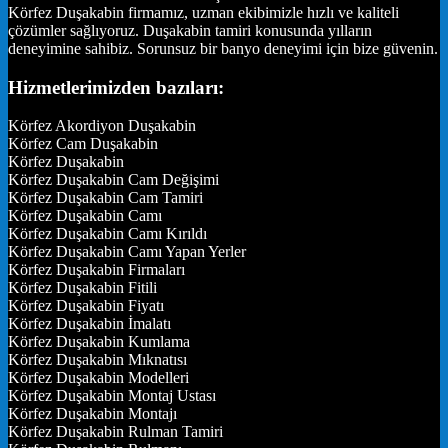
Körfez Duşakabin firmamız, uzman ekibimizle hızlı ve kaliteli
çözümler sağlıyoruz. Duşakabin tamiri konusunda yılların
deneyimine sahibiz. Sorunsuz bir banyo deneyimi için bize güvenin.
Hizmetlerimizden bazıları:
Körfez Akordiyon Duşakabin
Körfez Cam Duşakabin
Körfez Duşakabin
Körfez Duşakabin Cam Değişimi
Körfez Duşakabin Cam Tamiri
Körfez Duşakabin Camı
Körfez Duşakabin Camı Kırıldı
Körfez Duşakabin Camı Yapan Yerler
Körfez Duşakabin Firmaları
Körfez Duşakabin Fitili
Körfez Duşakabin Fiyatı
Körfez Duşakabin İmalatı
Körfez Duşakabin Kumlama
Körfez Duşakabin Mıknatısı
Körfez Duşakabin Modelleri
Körfez Duşakabin Montaj Ustası
Körfez Duşakabin Montajı
Körfez Duşakabin Rulman Tamiri