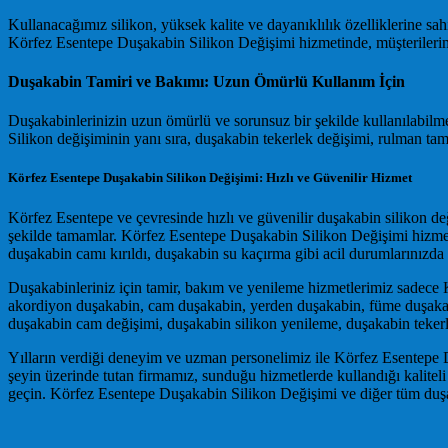
Kullanacağımız silikon, yüksek kalite ve dayanıklılık özelliklerine s
Körfez Esentepe Duşakabin Silikon Değişimi hizmetinde, müşterilerim
Duşakabin Tamiri ve Bakımı: Uzun Ömürlü Kullanım İçin
Duşakabinlerinizin uzun ömürlü ve sorunsuz bir şekilde kullanılabilm
Silikon değişiminin yanı sıra, duşakabin tekerlek değişimi, rulman tam
Körfez Esentepe Duşakabin Silikon Değişimi: Hızlı ve Güvenilir Hizmet
Körfez Esentepe ve çevresinde hızlı ve güvenilir duşakabin silikon de
şekilde tamamlar. Körfez Esentepe Duşakabin Silikon Değişimi hizmeti
duşakabin camı kırıldı, duşakabin su kaçırma gibi acil durumlarınızda
Duşakabinleriniz için tamir, bakım ve yenileme hizmetlerimiz sadece K
akordiyon duşakabin, cam duşakabin, yerden duşakabin, füme duşakabin
duşakabin cam değişimi, duşakabin silikon yenileme, duşakabin tekerl
Yılların verdiği deneyim ve uzman personelimiz ile Körfez Esentepe 
şeyin üzerinde tutan firmamız, sunduğu hizmetlerde kullandığı kaliteli 
geçin. Körfez Esentepe Duşakabin Silikon Değişimi ve diğer tüm duşaka