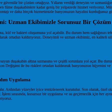
ve güvenilir bir çözüm ortağıyız. Yılların verdiği deneyim ve uzmanlığım
 füme duşakabinlere kadar geniş bir yelpazede hizmet veriyoruz. Müşt
 montajı ve daha birçok hizmetimizle banyonuzun hayalini kurduğunuz gi
imi: Uzman Ekibimizle Sorunsuz Bir Çözüm
a, küf ve bakteri oluşumuna yol açabilir. Bu durum hem sağlığınızı teh
arak ortadan kaldırıyoruz. Deneyimli ve uzman ekibimiz, en kaliteli sil
yun duşakabin altına sızmasına ve çeşitli sorunlara yol açar. Bu durum
 Değişimi ile bu riskleri ortadan kaldırarak banyonuzun hijyenini ve sağ
 Adım Uygulama
ılır. Ardından yüzeyler iyice temizlenerek kurutulur. Son olarak, özel ol
ır. İşlem sırasında, kusursuz bir uygulama ve su geçirmezlik için her ay
riyoruz.