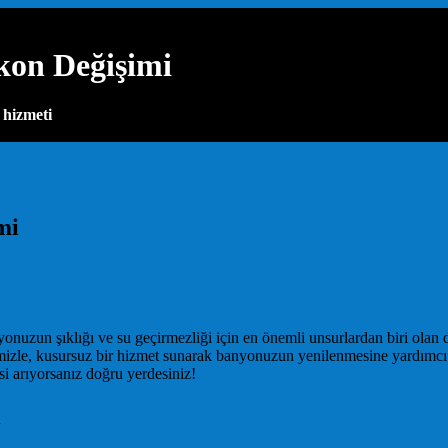
kon Değişimi
 hizmeti
mi
nuzun şıklığı ve su geçirmezliği için en önemli unsurlardan biri olan 
zle, kusursuz bir hizmet sunarak banyonuzun yenilenmesine yardımcı olu
i arıyorsanız doğru yerdesiniz!
i