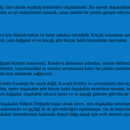
ahip, özel olarak seçilmiş ürünlerden oluşmaktadır. Bu sayede duşakabini
ize en iyi malzemeleri sunarak, uzun ömürlü bir çözüm garanti ediyoru
esi için düzenli bakım ve tamir oldukça önemlidir. Küçük sorunların za
iri, cam değişimi ve su kaçağı gibi birçok farklı hizmetimiz mevcuttur.
ğişimi hizmeti sunuyoruz. Randevu almanızın ardından, uzman ekibimiz e
mizle, banyonuzdaki su sızıntısı sorununuza kalıcı bir çözüm sunarken
 da hızlı müdahale sağlıyoruz.
örfez Esentepe ile sınırlı değil; Kocaeli Körfez ve çevresindeki tüm il
, metro duşakabin gibi birçok farklı duşakabin modelinin montajı, tam
ek değişimi, duşakabin teknesi tamiri ve su kaçağı giderme gibi birçok
Duşakabin Silikon Değişimi başta olmak üzere, tüm duşakabin sorunları
malzemeler ve işçiliği ile de güvenilirliğini ispatlamıştır. Siz de bany
bin hizmetlerimiz hakkında detaylı bilgi almak için web sitemizi ziyare