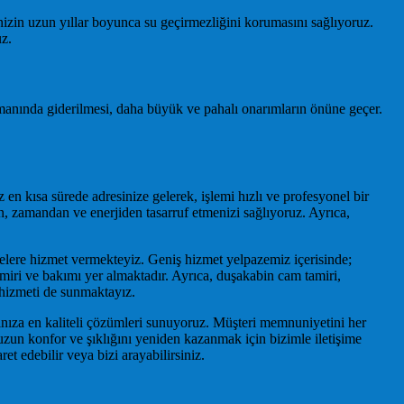
nizin uzun yıllar boyunca su geçirmezliğini korumasını sağlıyoruz.
z.
manında giderilmesi, daha büyük ve pahalı onarımların önüne geçer.
n kısa sürede adresinize gelerek, işlemi hızlı ve profesyonel bir
, zamandan ve enerjiden tasarruf etmenizi sağlıyoruz. Ayrıca,
çelere hizmet vermekteyiz. Geniş hizmet yelpazemiz içerisinde;
iri ve bakımı yer almaktadır. Ayrıca, duşakabin cam tamiri,
 hizmeti de sunmaktayız.
nıza en kaliteli çözümleri sunuyoruz. Müşteri memnuniyetini her
onuzun konfor ve şıklığını yeniden kazanmak için bizimle iletişime
t edebilir veya bizi arayabilirsiniz.