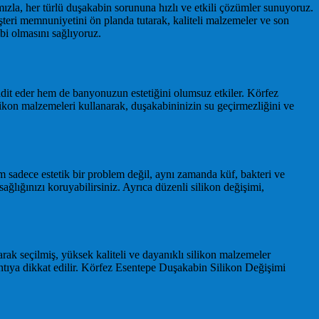
ızla, her türlü duşakabin sorununa hızlı ve etkili çözümler sunuyoruz.
eri memnuniyetini ön planda tutarak, kaliteli malzemeler ve son
bi olmasını sağlıyoruz.
dit eder hem de banyonuzun estetiğini olumsuz etkiler. Körfez
ikon malzemeleri kullanarak, duşakabininizin su geçirmezliğini ve
 sadece estetik bir problem değil, aynı zamanda küf, bakteri ve
lığınızı koruyabilirsiniz. Ayrıca düzenli silikon değişimi,
arak seçilmiş, yüksek kaliteli ve dayanıklı silikon malzemeler
rıntıya dikkat edilir. Körfez Esentepe Duşakabin Silikon Değişimi