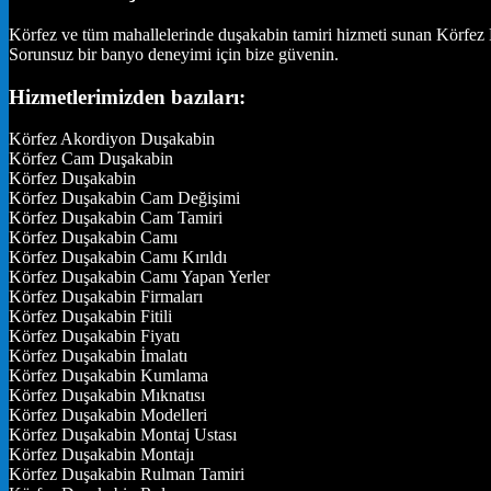
Körfez ve tüm mahallelerinde duşakabin tamiri hizmeti sunan Körfez D
Sorunsuz bir banyo deneyimi için bize güvenin.
Hizmetlerimizden bazıları:
Körfez Akordiyon Duşakabin
Körfez Cam Duşakabin
Körfez Duşakabin
Körfez Duşakabin Cam Değişimi
Körfez Duşakabin Cam Tamiri
Körfez Duşakabin Camı
Körfez Duşakabin Camı Kırıldı
Körfez Duşakabin Camı Yapan Yerler
Körfez Duşakabin Firmaları
Körfez Duşakabin Fitili
Körfez Duşakabin Fiyatı
Körfez Duşakabin İmalatı
Körfez Duşakabin Kumlama
Körfez Duşakabin Mıknatısı
Körfez Duşakabin Modelleri
Körfez Duşakabin Montaj Ustası
Körfez Duşakabin Montajı
Körfez Duşakabin Rulman Tamiri