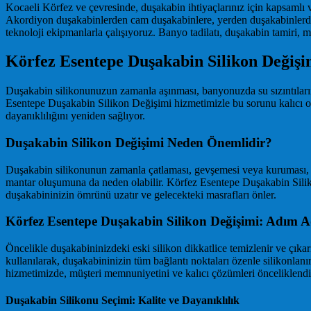
Kocaeli Körfez ve çevresinde, duşakabin ihtiyaçlarınız için kapsamlı 
Akordiyon duşakabinlerden cam duşakabinlere, yerden duşakabinlerden
teknoloji ekipmanlarla çalışıyoruz. Banyo tadilatı, duşakabin tamiri,
Körfez Esentepe Duşakabin Silikon Değiş
Duşakabin silikonunuzun zamanla aşınması, banyonuzda su sızıntıların
Esentepe Duşakabin Silikon Değişimi hizmetimizle bu sorunu kalıcı ol
dayanıklılığını yeniden sağlıyor.
Duşakabin Silikon Değişimi Neden Önemlidir?
Duşakabin silikonunun zamanla çatlaması, gevşemesi veya kuruması, su
mantar oluşumuna da neden olabilir. Körfez Esentepe Duşakabin Silikon
duşakabininizin ömrünü uzatır ve gelecekteki masrafları önler.
Körfez Esentepe Duşakabin Silikon Değişimi: Adım
Öncelikle duşakabininizdeki eski silikon dikkatlice temizlenir ve çıkar
kullanılarak, duşakabininizin tüm bağlantı noktaları özenle silikonlan
hizmetimizde, müşteri memnuniyetini ve kalıcı çözümleri önceliklendi
Duşakabin Silikonu Seçimi: Kalite ve Dayanıklılık