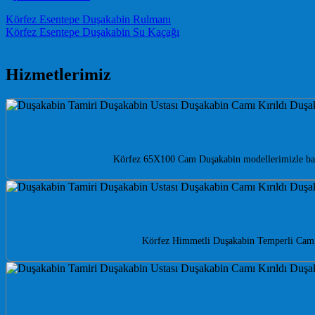
Post navigation
Körfez Esentepe Duşakabin Rulmanı
Körfez Esentepe Duşakabin Su Kaçağı
Hizmetlerimiz
Körfez 65X100 Cam Duşakabin modellerimizle banyon
Körfez Himmetli Duşakabin Temperli Cam, 