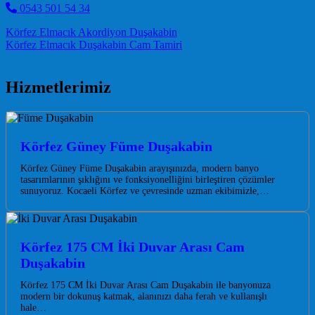
0543 501 54 34
Post navigation
Körfez Elmacık Akordiyon Duşakabin
Körfez Elmacık Duşakabin Cam Tamiri
Hizmetlerimiz
Körfez Güney Füme Duşakabin
Körfez Güney Füme Duşakabin arayışınızda, modern banyo
tasarımlarının şıklığını ve fonksiyonelliğini birleştiren çözümler
sunuyoruz. Kocaeli Körfez ve çevresinde uzman ekibimizle,…
Körfez 175 CM İki Duvar Arası Cam
Duşakabin
Körfez 175 CM İki Duvar Arası Cam Duşakabin ile banyonuza
modern bir dokunuş katmak, alanınızı daha ferah ve kullanışlı
hale…