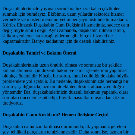
Duşakabinlerinizde yaşanan sorunlara hızlı ve kalıcı çözümler
sunmak için buradayız. Ekibimiz, uzun yıllardır sektörde hizmet
vermekte ve müşteri memnuniyetini her şeyin üstünde tutmaktadır.
Körfez Elmacık Duşakabin Cam Değişimi hizmetimiz, sadece cam
değişimiyle sınırlı değil. Aynı zamanda, duşakabin rulman tamiri,
silikon yenileme, su kaçağı giderme gibi birçok hizmeti de
kapsamaktadır. Banyo tadilatınız için de destek alabilirsiniz.
Duşakabin Tamiri ve Bakımı Önemi
Duşakabinlerinizin uzun ömürlü olması ve sorunsuz bir şekilde
kullanılabilmesi için düzenli bakım ve tamir işlemlerinin yapılması
oldukça önemlidir. Küçük bir sorun, ihmal edildiğinde daha büyük
problemlere yol açabilir. Bu nedenle, duşakabininizde herhangi bir
sorun yaşadığınızda, uzman bir ekipten destek almanız en doğru
yöntemdir. Biz, duşakabinlerinizin düzenli bakımını yaparak, olası
sorunları önceden tespit edip, büyük masraflar oluşmadan çözüm
üretiyoruz.
Duşakabin Camı Kırıldı mı? Hemen İletişime Geçin!
Duşakabin camınızın kırılması durumunda, ilk yapmanız gereken
şey, tehlikeli parçaların temizlenmesidir. Daha sonra ise, uzman bir