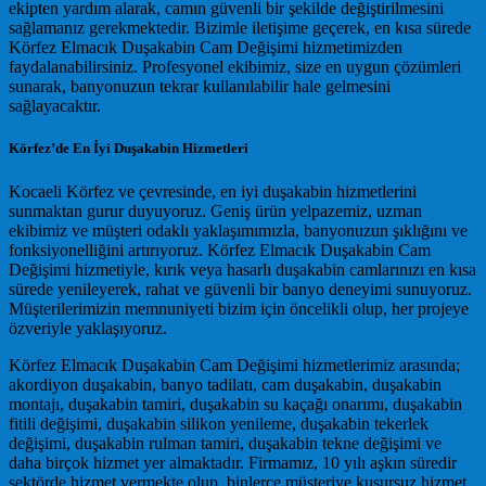
ekipten yardım alarak, camın güvenli bir şekilde değiştirilmesini
sağlamanız gerekmektedir. Bizimle iletişime geçerek, en kısa sürede
Körfez Elmacık Duşakabin Cam Değişimi hizmetimizden
faydalanabilirsiniz. Profesyonel ekibimiz, size en uygun çözümleri
sunarak, banyonuzun tekrar kullanılabilir hale gelmesini
sağlayacaktır.
Körfez’de En İyi Duşakabin Hizmetleri
Kocaeli Körfez ve çevresinde, en iyi duşakabin hizmetlerini
sunmaktan gurur duyuyoruz. Geniş ürün yelpazemiz, uzman
ekibimiz ve müşteri odaklı yaklaşımımızla, banyonuzun şıklığını ve
fonksiyonelliğini artırıyoruz. Körfez Elmacık Duşakabin Cam
Değişimi hizmetiyle, kırık veya hasarlı duşakabin camlarınızı en kısa
sürede yenileyerek, rahat ve güvenli bir banyo deneyimi sunuyoruz.
Müşterilerimizin memnuniyeti bizim için öncelikli olup, her projeye
özveriyle yaklaşıyoruz.
Körfez Elmacık Duşakabin Cam Değişimi hizmetlerimiz arasında;
akordiyon duşakabin, banyo tadilatı, cam duşakabin, duşakabin
montajı, duşakabin tamiri, duşakabin su kaçağı onarımı, duşakabin
fitili değişimi, duşakabin silikon yenileme, duşakabin tekerlek
değişimi, duşakabin rulman tamiri, duşakabin tekne değişimi ve
daha birçok hizmet yer almaktadır. Firmamız, 10 yılı aşkın süredir
sektörde hizmet vermekte olup, binlerce müşteriye kusursuz hizmet