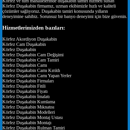
Körfez ve tüm mahallelerinde duşakabin tamiri hizmeti sunan
Körfez Duşakabin firmamız, uzman ekibimizle hızlı ve kaliteli
çözümler sağlıyoruz. Duşakabin tamiri konusunda yılların
deneyimine sahibiz. Sorunsuz bir banyo deneyimi için bize güvenin.
Hizmetlerimizden bazıları:
Körfez Akordiyon Duşakabin
Körfez Cam Duşakabin
Körfez Duşakabin
Körfez Duşakabin Cam Değişimi
Körfez Duşakabin Cam Tamiri
Körfez Duşakabin Camı
Körfez Duşakabin Camı Kırıldı
Körfez Duşakabin Camı Yapan Yerler
Körfez Duşakabin Firmaları
Körfez Duşakabin Fitili
Körfez Duşakabin Fiyatı
Körfez Duşakabin İmalatı
Körfez Duşakabin Kumlama
Körfez Duşakabin Mıknatısı
Körfez Duşakabin Modelleri
Körfez Duşakabin Montaj Ustası
Körfez Duşakabin Montajı
Körfez Duşakabin Rulman Tamiri