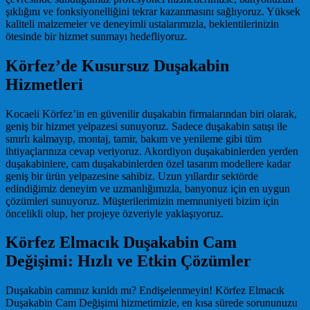
şıklığını ve fonksiyonelliğini tekrar kazanmasını sağlıyoruz. Yüksek
kaliteli malzemeler ve deneyimli ustalarımızla, beklentilerinizin
ötesinde bir hizmet sunmayı hedefliyoruz.
Körfez’de Kusursuz Duşakabin
Hizmetleri
Kocaeli Körfez’in en güvenilir duşakabin firmalarından biri olarak,
geniş bir hizmet yelpazesi sunuyoruz. Sadece duşakabin satışı ile
sınırlı kalmayıp, montaj, tamir, bakım ve yenileme gibi tüm
ihtiyaçlarınıza cevap veriyoruz. Akordiyon duşakabinlerden yerden
duşakabinlere, cam duşakabinlerden özel tasarım modellere kadar
geniş bir ürün yelpazesine sahibiz. Uzun yıllardır sektörde
edindiğimiz deneyim ve uzmanlığımızla, banyonuz için en uygun
çözümleri sunuyoruz. Müşterilerimizin memnuniyeti bizim için
öncelikli olup, her projeye özveriyle yaklaşıyoruz.
Körfez Elmacık Duşakabin Cam
Değişimi: Hızlı ve Etkin Çözümler
Duşakabin camınız kırıldı mı? Endişelenmeyin! Körfez Elmacık
Duşakabin Cam Değişimi hizmetimizle, en kısa sürede sorununuzu