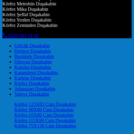
Körfez Metrobüs Duşakabin
Körfez Mika Duşakabin
Körfez Şeffaf Duşakabin
Körfez Yerden Duşakabin
Körfez Zeminden Duşakabin
0543 501 54 34
Gölcük Duşakabin
Derince Duşakabin
Başiskele Duşakabin
Dilovası Duşakabin
Kandıra Duşakabin
Karamürsel Duşakabin
Kartepe Duşakabin
Körfez Duşakabin
Adapazarı Duşakabin
Yalova Duşakabin
Körfez 125X65 Cam Duşakabin
Körfez 90X80 Cam Duşakabin
Körfez 65X80 Cam Duşakabin
Körfez 115X80 Cam Duşakabin
Körfez 75X130 Cam Duşakabin