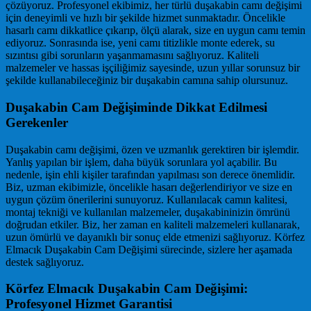
çözüyoruz. Profesyonel ekibimiz, her türlü duşakabin camı değişimi
için deneyimli ve hızlı bir şekilde hizmet sunmaktadır. Öncelikle
hasarlı camı dikkatlice çıkarıp, ölçü alarak, size en uygun camı temin
ediyoruz. Sonrasında ise, yeni camı titizlikle monte ederek, su
sızıntısı gibi sorunların yaşanmamasını sağlıyoruz. Kaliteli
malzemeler ve hassas işçiliğimiz sayesinde, uzun yıllar sorunsuz bir
şekilde kullanabileceğiniz bir duşakabin camına sahip olursunuz.
Duşakabin Cam Değişiminde Dikkat Edilmesi
Gerekenler
Duşakabin camı değişimi, özen ve uzmanlık gerektiren bir işlemdir.
Yanlış yapılan bir işlem, daha büyük sorunlara yol açabilir. Bu
nedenle, işin ehli kişiler tarafından yapılması son derece önemlidir.
Biz, uzman ekibimizle, öncelikle hasarı değerlendiriyor ve size en
uygun çözüm önerilerini sunuyoruz. Kullanılacak camın kalitesi,
montaj tekniği ve kullanılan malzemeler, duşakabininizin ömrünü
doğrudan etkiler. Biz, her zaman en kaliteli malzemeleri kullanarak,
uzun ömürlü ve dayanıklı bir sonuç elde etmenizi sağlıyoruz. Körfez
Elmacık Duşakabin Cam Değişimi sürecinde, sizlere her aşamada
destek sağlıyoruz.
Körfez Elmacık Duşakabin Cam Değişimi:
Profesyonel Hizmet Garantisi