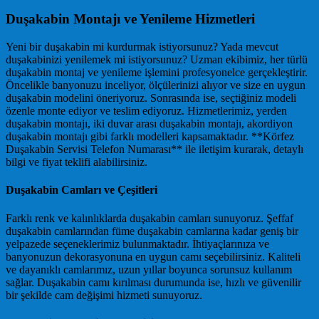
Duşakabin Montajı ve Yenileme Hizmetleri
Yeni bir duşakabin mi kurdurmak istiyorsunuz? Yada mevcut
duşakabinizi yenilemek mi istiyorsunuz? Uzman ekibimiz, her türlü
duşakabin montaj ve yenileme işlemini profesyonelce gerçekleştirir.
Öncelikle banyonuzu inceliyor, ölçülerinizi alıyor ve size en uygun
duşakabin modelini öneriyoruz. Sonrasında ise, seçtiğiniz modeli
özenle monte ediyor ve teslim ediyoruz. Hizmetlerimiz, yerden
duşakabin montajı, iki duvar arası duşakabin montajı, akordiyon
duşakabin montajı gibi farklı modelleri kapsamaktadır. **Körfez
Duşakabin Servisi Telefon Numarası** ile iletişim kurarak, detaylı
bilgi ve fiyat teklifi alabilirsiniz.
Duşakabin Camları ve Çeşitleri
Farklı renk ve kalınlıklarda duşakabin camları sunuyoruz. Şeffaf
duşakabin camlarından füme duşakabin camlarına kadar geniş bir
yelpazede seçeneklerimiz bulunmaktadır. İhtiyaçlarınıza ve
banyonuzun dekorasyonuna en uygun camı seçebilirsiniz. Kaliteli
ve dayanıklı camlarımız, uzun yıllar boyunca sorunsuz kullanım
sağlar. Duşakabin camı kırılması durumunda ise, hızlı ve güvenilir
bir şekilde cam değişimi hizmeti sunuyoruz.