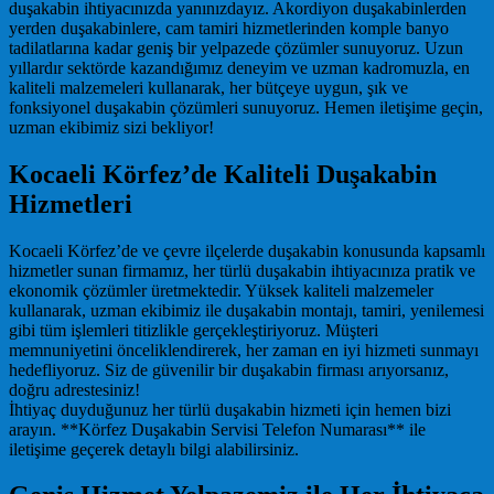
duşakabin ihtiyacınızda yanınızdayız. Akordiyon duşakabinlerden
yerden duşakabinlere, cam tamiri hizmetlerinden komple banyo
tadilatlarına kadar geniş bir yelpazede çözümler sunuyoruz. Uzun
yıllardır sektörde kazandığımız deneyim ve uzman kadromuzla, en
kaliteli malzemeleri kullanarak, her bütçeye uygun, şık ve
fonksiyonel duşakabin çözümleri sunuyoruz. Hemen iletişime geçin,
uzman ekibimiz sizi bekliyor!
Kocaeli Körfez’de Kaliteli Duşakabin
Hizmetleri
Kocaeli Körfez’de ve çevre ilçelerde duşakabin konusunda kapsamlı
hizmetler sunan firmamız, her türlü duşakabin ihtiyacınıza pratik ve
ekonomik çözümler üretmektedir. Yüksek kaliteli malzemeler
kullanarak, uzman ekibimiz ile duşakabin montajı, tamiri, yenilemesi
gibi tüm işlemleri titizlikle gerçekleştiriyoruz. Müşteri
memnuniyetini önceliklendirerek, her zaman en iyi hizmeti sunmayı
hedefliyoruz. Siz de güvenilir bir duşakabin firması arıyorsanız,
doğru adrestesiniz!
İhtiyaç duyduğunuz her türlü duşakabin hizmeti için hemen bizi
arayın. **Körfez Duşakabin Servisi Telefon Numarası** ile
iletişime geçerek detaylı bilgi alabilirsiniz.