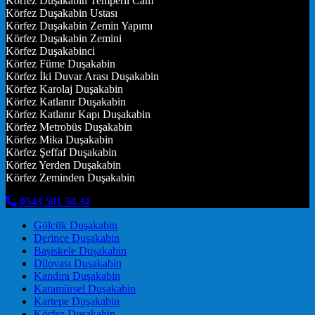
Körfez Duşakabin Temperli Cam
Körfez Duşakabin Ustası
Körfez Duşakabin Zemin Yapımı
Körfez Duşakabin Zemini
Körfez Duşakabinci
Körfez Füme Duşakabin
Körfez İki Duvar Arası Duşakabin
Körfez Karolaj Duşakabin
Körfez Katlanır Duşakabin
Körfez Katlanır Kapı Duşakabin
Körfez Metrobüs Duşakabin
Körfez Mika Duşakabin
Körfez Şeffaf Duşakabin
Körfez Yerden Duşakabin
Körfez Zeminden Duşakabin
0543 501 54 34
Gölcük Duşakabin
Derince Duşakabin
Başiskele Duşakabin
Dilovası Duşakabin
Kandıra Duşakabin
Karamürsel Duşakabin
Kartepe Duşakabin
Körfez Duşakabin