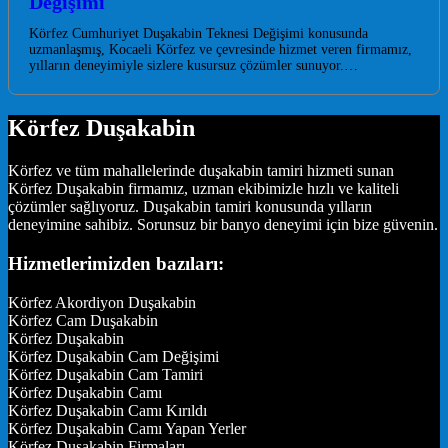
Değişimi
Körfez Cumhuriyet Duşakabin Teknesi Değişimi konusunda
uzmanlaşmış, Kocaeli Körfez ve çevresinde hizmet veren firmamız,
yılların deneyimiyle sizlere kusursuz çözümler sunuyor.…
Körfez Duşakabin
Körfez ve tüm mahallelerinde duşakabin tamiri hizmeti sunan
Körfez Duşakabin firmamız, uzman ekibimizle hızlı ve kaliteli
çözümler sağlıyoruz. Duşakabin tamiri konusunda yılların
deneyimine sahibiz. Sorunsuz bir banyo deneyimi için bize güvenin.
Hizmetlerimizden bazıları:
Körfez Akordiyon Duşakabin
Körfez Cam Duşakabin
Körfez Duşakabin
Körfez Duşakabin Cam Değişimi
Körfez Duşakabin Cam Tamiri
Körfez Duşakabin Camı
Körfez Duşakabin Camı Kırıldı
Körfez Duşakabin Camı Yapan Yerler
Körfez Duşakabin Firmaları