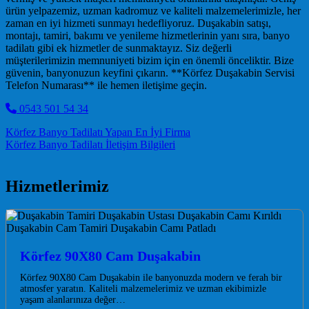
ürün yelpazemiz, uzman kadromuz ve kaliteli malzemelerimizle, her
zaman en iyi hizmeti sunmayı hedefliyoruz. Duşakabin satışı,
montajı, tamiri, bakımı ve yenileme hizmetlerinin yanı sıra, banyo
tadilatı gibi ek hizmetler de sunmaktayız. Siz değerli
müşterilerimizin memnuniyeti bizim için en önemli önceliktir. Bize
güvenin, banyonuzun keyfini çıkarın. **Körfez Duşakabin Servisi
Telefon Numarası** ile hemen iletişime geçin.
0543 501 54 34
Post navigation
Körfez Banyo Tadilatı Yapan En İyi Firma
Körfez Banyo Tadilatı İletişim Bilgileri
Hizmetlerimiz
Körfez 90X80 Cam Duşakabin
Körfez 90X80 Cam Duşakabin ile banyonuzda modern ve ferah bir
atmosfer yaratın. Kaliteli malzemelerimiz ve uzman ekibimizle
yaşam alanlarınıza değer…