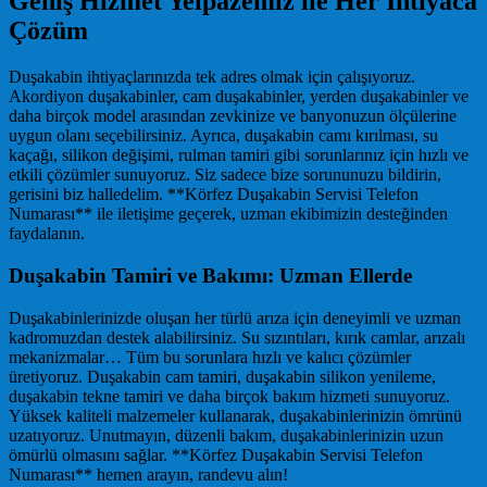
Geniş Hizmet Yelpazemiz ile Her İhtiyaca
Çözüm
Duşakabin ihtiyaçlarınızda tek adres olmak için çalışıyoruz.
Akordiyon duşakabinler, cam duşakabinler, yerden duşakabinler ve
daha birçok model arasından zevkinize ve banyonuzun ölçülerine
uygun olanı seçebilirsiniz. Ayrıca, duşakabin camı kırılması, su
kaçağı, silikon değişimi, rulman tamiri gibi sorunlarınız için hızlı ve
etkili çözümler sunuyoruz. Siz sadece bize sorununuzu bildirin,
gerisini biz halledelim. **Körfez Duşakabin Servisi Telefon
Numarası** ile iletişime geçerek, uzman ekibimizin desteğinden
faydalanın.
Duşakabin Tamiri ve Bakımı: Uzman Ellerde
Duşakabinlerinizde oluşan her türlü arıza için deneyimli ve uzman
kadromuzdan destek alabilirsiniz. Su sızıntıları, kırık camlar, arızalı
mekanizmalar… Tüm bu sorunlara hızlı ve kalıcı çözümler
üretiyoruz. Duşakabin cam tamiri, duşakabin silikon yenileme,
duşakabin tekne tamiri ve daha birçok bakım hizmeti sunuyoruz.
Yüksek kaliteli malzemeler kullanarak, duşakabinlerinizin ömrünü
uzatıyoruz. Unutmayın, düzenli bakım, duşakabinlerinizin uzun
ömürlü olmasını sağlar. **Körfez Duşakabin Servisi Telefon
Numarası** hemen arayın, randevu alın!