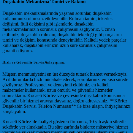
Duşakabin Mekanizma Tamiri ve Bakımı
Duşakabin mekanizmalarında yaşanan sorunlar, duşakabin
kullanımınızı olumsuz etkileyebilir. Rulman tamiri, tekerlek
değişimi, fitili değişimi gibi işlemlerle, duşakabin
mekanizmalarınızın sorunsuz çalışmasını sağlıyoruz. Uzman
ekibimiz, duşakabin rulmanı, duşakabin tekerleği gibi parçaların
tamiri ve değişimi konusunda deneyimlidir. Kaliteli yedek parçalar
kullanarak, duşakabinlerinizin uzun süre sorunsuz çalışmasını
garanti ediyoruz.
Hızlı ve Güvenilir Servis Anlayışımız
Müşteri memnuniyetini en üst düzeyde tutarak hizmet vermekteyiz.
Acil durumlarda hızlı müdahale ederek, sorunlarınızı en kısa sürede
çözüyoruz. Profesyonel ve deneyimli ekibimiz, en kaliteli
malzemeler kullanarak, uzun ömürlü ve güvenilir hizmetler
sunmaktadır. Kocaeli Körfez ve çevresinde duşakabin konusunda
güvenilir bir hizmet arayışındaysanız, doğru adrestesiniz. **Körfez
Duşakabin Servisi Telefon Numarası** ile bize ulaşın, ihtiyaçlarınızı
karşılayalım.
Kocaeli Körfez’de faaliyet gösteren firmamız, 10 yılı aşkın süredir
sektörde yer almaktadır. Bu süre zarfında binlerce müşteriye hizmet
vermiş ve yüksek müşteri memnuniyeti oranlarına ulaşmıştır. Geniş