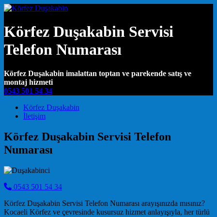
Körfez Duşakabin Servisi
Telefon Numarası
Körfez Duşakabin imalattan toptan ve parekende satış ve
montaj hizmeti
0543 501 54 34
Main Navigation
Körfez Duşakabin
İletişim
Körfez Duşakabin Servisi Telefon
Numarası
0543 501 54 34
Körfez Duşakabin Servisi Telefon Numarası arayışınızda mısınız?
Kocaeli Körfez ve çevresinde kusursuz hizmet anlayışıyla, her türlü