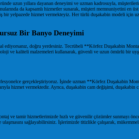
ründe uzun yıllara dayanan deneyimi ve uzman kadrosuyla, müşterilerin
 konularında da kapsamlı hizmetler sunarak, müşteri memnuniyetini en 
iş bir yelpazede hizmet vermekteyiz. Her türlü duşakabin modeli için 
sursuz Bir Banyo Deneyimi
al ediyorsanız, doğru yerdesiniz. Tecrübeli **Körfez Duşakabin Montaj E
oloji ve kaliteli malzemeleri kullanarak, güvenli ve uzun ömürlü bir uy
i profesyonelce gerçekleştiriyoruz. İşinde uzman **Körfez Duşakabin M
şarıyla hizmet vermektedir. Ayrıca, duşakabin cam değişimi, duşakabin c
taj ve tamir hizmetlerimizde hızlı ve güvenilir çözümler sunmayı önce
laşmasını sağlayabilirsiniz. İşlerimizde titizlikle çalışarak, mükemme