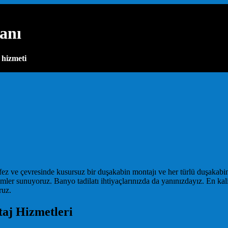
anı
 hizmeti
 ve çevresinde kusursuz bir duşakabin montajı ve her türlü duşakabin 
mler sunuyoruz. Banyo tadilatı ihtiyaçlarınızda da yanınızdayız. En kali
ruz.
aj Hizmetleri