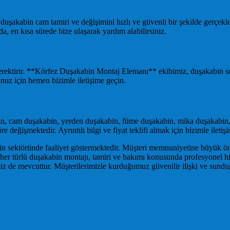
şakabin cam tamiri ve değişimini hızlı ve güvenli bir şekilde gerçekle
a, en kısa sürede bize ulaşarak yardım alabilirsiniz.
ektirir. **Körfez Duşakabin Montaj Elemanı** ekibimiz, duşakabin su 
nuz için hemen bizimle iletişime geçin.
n, cam duşakabin, yerden duşakabin, füme duşakabin, mika duşakabin, 
e değişmektedir. Ayrıntılı bilgi ve fiyat teklifi almak için bizimle iletişi
bin sektöründe faaliyet göstermektedir. Müşteri memnuniyetine büyük 
r türlü duşakabin montajı, tamiri ve bakımı konusunda profesyonel hizm
z de mevcuttur. Müşterilerimizle kurduğumuz güvenilir ilişki ve sunduğu