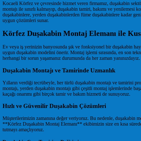
Kocaeli Körfez ve çevresinde hizmet veren firmamız, duşakabin sektö
montajı ile sınırlı kalmayıp, duşakabin tamiri, bakımı ve yenilemesi
duşakabinlere, yerden duşakabinlerden füme duşakabinlere kadar gen
uygun çözümleri sunar.
Körfez Duşakabin Montaj Elemanı ile Ku
Ev veya iş yerinizin banyosunda şık ve fonksiyonel bir duşakabin hay
uygun duşakabin modelini önerir. Montaj işlemi sırasında, en son tekn
herhangi bir sorun yaşamanız durumunda da her zaman yanınızdayız.
Duşakabin Montajı ve Tamirinde Uzmanlık
Yılların verdiği tecrübeyle, her türlü duşakabin montajı ve tamirin
montajı, yerden duşakabin montajı gibi çeşitli montaj işlemlerinde ba
kaçağı onarımı gibi birçok tamir ve bakım hizmeti de sunuyoruz.
Hızlı ve Güvenilir Duşakabin Çözümleri
Müşterilerimizin zamanına değer veriyoruz. Bu nedenle, duşakabin mon
**Körfez Duşakabin Montaj Elemanı** ekibimizin size en kısa sürede u
tutmayı amaçlıyoruz.