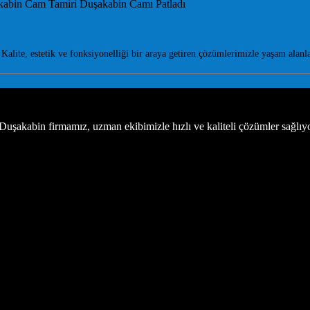
ite, estetik ve fonksiyonelliği bir araya getiren çözümlerimizle yaşam alanl
uşakabin firmamız, uzman ekibimizle hızlı ve kaliteli çözümler sağlıy