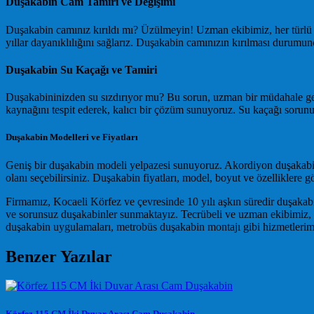
Duşakabin Cam Tamiri ve Değişimi
Duşakabin camınız kırıldı mı? Üzülmeyin! Uzman ekibimiz, her türlü du
yıllar dayanıklılığını sağlarız. Duşakabin camınızın kırılması durumund
Duşakabin Su Kaçağı ve Tamiri
Duşakabininizden su sızdırıyor mu? Bu sorun, uzman bir müdahale ger
kaynağını tespit ederek, kalıcı bir çözüm sunuyoruz. Su kaçağı sorunu
Duşakabin Modelleri ve Fiyatları
Geniş bir duşakabin modeli yelpazesi sunuyoruz. Akordiyon duşakabi
olanı seçebilirsiniz. Duşakabin fiyatları, model, boyut ve özelliklere gör
Firmamız, Kocaeli Körfez ve çevresinde 10 yılı aşkın süredir duşaka
ve sorunsuz duşakabinler sunmaktayız. Tecrübeli ve uzman ekibimiz, he
duşakabin uygulamaları, metrobüs duşakabin montajı gibi hizmetlerimi
Benzer Yazılar
Körfez 115 CM İki Duvar Arası Cam Duşakabin