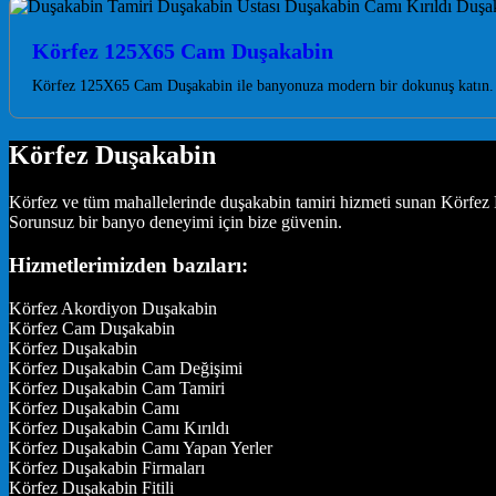
Körfez 125X65 Cam Duşakabin
Körfez 125X65 Cam Duşakabin ile banyonuza modern bir dokunuş katın. Kal
Körfez Duşakabin
Körfez ve tüm mahallelerinde duşakabin tamiri hizmeti sunan Körfez D
Sorunsuz bir banyo deneyimi için bize güvenin.
Hizmetlerimizden bazıları:
Körfez Akordiyon Duşakabin
Körfez Cam Duşakabin
Körfez Duşakabin
Körfez Duşakabin Cam Değişimi
Körfez Duşakabin Cam Tamiri
Körfez Duşakabin Camı
Körfez Duşakabin Camı Kırıldı
Körfez Duşakabin Camı Yapan Yerler
Körfez Duşakabin Firmaları
Körfez Duşakabin Fitili