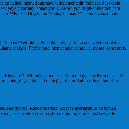
e en kaliteli hizmeti sunmayı hedeflemektedir. Yalnızca duşakabin
üst seviyeye çıkarmayı amaçlıyoruz. Akordiyon duşakabinlerden cam
uzman **Körfez Duşakabin Montaj Elemanı** ekibimiz, sizin için en
lemanı** ekibimiz, öncelikle ihtiyaçlarınızı analiz eder ve size en
gulama sağlarız. Profesyonel hizmet anlayışımız ile, montaj sonrasında
ontaj Elemanı** ekibimiz, cam duşakabin montajı, akordiyon duşakabin
am tamiri, duşakabin silikon değişimi, duşakabin rulman tamiri, su
liklendiriyoruz. Randevularınızı kolayca ayarlayabilir ve uzman
l sonuçlar elde etmeyi ve müşteri memnuniyetini en üst seviyede