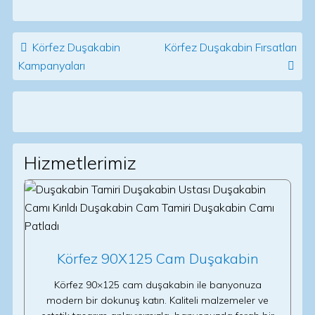
Post navigation
Körfez Duşakabin
Körfez Duşakabin Fırsatları
Kampanyaları
Hizmetlerimiz
Körfez 90X125 Cam Duşakabin
Körfez 90×125 cam duşakabin ile banyonuza
modern bir dokunuş katın. Kaliteli malzemeler ve