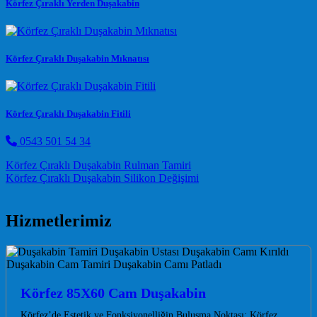
Körfez Çıraklı Yerden Duşakabin
Körfez Çıraklı Duşakabin Mıknatısı
Körfez Çıraklı Duşakabin Fitili
0543 501 54 34
Post navigation
Körfez Çıraklı Duşakabin Rulman Tamiri
Körfez Çıraklı Duşakabin Silikon Değişimi
Hizmetlerimiz
Körfez 85X60 Cam Duşakabin
Körfez’de Estetik ve Fonksiyonelliğin Buluşma Noktası: Körfez