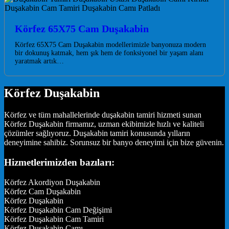
Körfez 65X75 Cam Duşakabin
Körfez 65X75 Cam Duşakabin modellerimizle banyonuza modern
bir dokunuş katmak, hem şık hem de fonksiyonel bir yaşam alanı
yaratmak artık…
Körfez Duşakabin
Körfez ve tüm mahallelerinde duşakabin tamiri hizmeti sunan
Körfez Duşakabin firmamız, uzman ekibimizle hızlı ve kaliteli
çözümler sağlıyoruz. Duşakabin tamiri konusunda yılların
deneyimine sahibiz. Sorunsuz bir banyo deneyimi için bize güvenin.
Hizmetlerimizden bazıları:
Körfez Akordiyon Duşakabin
Körfez Cam Duşakabin
Körfez Duşakabin
Körfez Duşakabin Cam Değişimi
Körfez Duşakabin Cam Tamiri
Körfez Duşakabin Camı