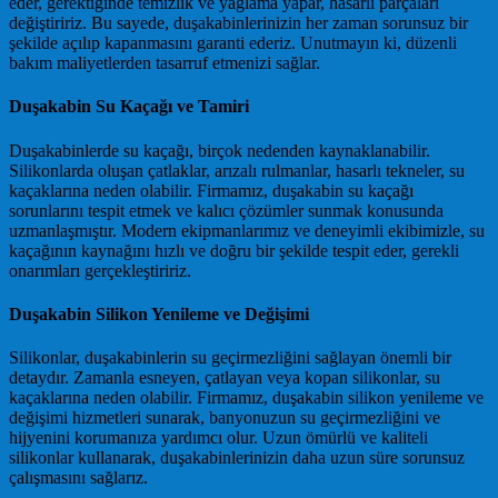
eder, gerektiğinde temizlik ve yağlama yapar, hasarlı parçaları
değiştiririz. Bu sayede, duşakabinlerinizin her zaman sorunsuz bir
şekilde açılıp kapanmasını garanti ederiz. Unutmayın ki, düzenli
bakım maliyetlerden tasarruf etmenizi sağlar.
Duşakabin Su Kaçağı ve Tamiri
Duşakabinlerde su kaçağı, birçok nedenden kaynaklanabilir.
Silikonlarda oluşan çatlaklar, arızalı rulmanlar, hasarlı tekneler, su
kaçaklarına neden olabilir. Firmamız, duşakabin su kaçağı
sorunlarını tespit etmek ve kalıcı çözümler sunmak konusunda
uzmanlaşmıştır. Modern ekipmanlarımız ve deneyimli ekibimizle, su
kaçağının kaynağını hızlı ve doğru bir şekilde tespit eder, gerekli
onarımları gerçekleştiririz.
Duşakabin Silikon Yenileme ve Değişimi
Silikonlar, duşakabinlerin su geçirmezliğini sağlayan önemli bir
detaydır. Zamanla esneyen, çatlayan veya kopan silikonlar, su
kaçaklarına neden olabilir. Firmamız, duşakabin silikon yenileme ve
değişimi hizmetleri sunarak, banyonuzun su geçirmezliğini ve
hijyenini korumanıza yardımcı olur. Uzun ömürlü ve kaliteli
silikonlar kullanarak, duşakabinlerinizin daha uzun süre sorunsuz
çalışmasını sağlarız.