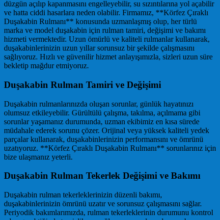
düzgün açılıp kapanmasını engelleyebilir, su sızıntılarına yol açabilir
ve hatta ciddi hasarlara neden olabilir. Firmamız, **Körfez Çıraklı
Duşakabin Rulmanı** konusunda uzmanlaşmış olup, her türlü
marka ve model duşakabin için rulman tamiri, değişimi ve bakımı
hizmeti vermektedir. Uzun ömürlü ve kaliteli rulmanlar kullanarak,
duşakabinlerinizin uzun yıllar sorunsuz bir şekilde çalışmasını
sağlıyoruz. Hızlı ve güvenilir hizmet anlayışımızla, sizleri uzun süre
bekletip mağdur etmiyoruz.
Duşakabin Rulman Tamiri ve Değişimi
Duşakabin rulmanlarınızda oluşan sorunlar, günlük hayatınızı
olumsuz etkileyebilir. Gürültülü çalışma, takılma, açılmama gibi
sorunlar yaşamanız durumunda, uzman ekibimiz en kısa sürede
müdahale ederek sorunu çözer. Orijinal veya yüksek kaliteli yedek
parçalar kullanarak, duşakabinlerinizin performansını ve ömrünü
uzatıyoruz. **Körfez Çıraklı Duşakabin Rulmanı** sorunlarınız için
bize ulaşmanız yeterli.
Duşakabin Rulman Tekerlek Değişimi ve Bakımı
Duşakabin rulman tekerleklerinizin düzenli bakımı,
duşakabinlerinizin ömrünü uzatır ve sorunsuz çalışmasını sağlar.
Periyodik bakımlarımızda, rulman tekerleklerinin durumunu kontrol