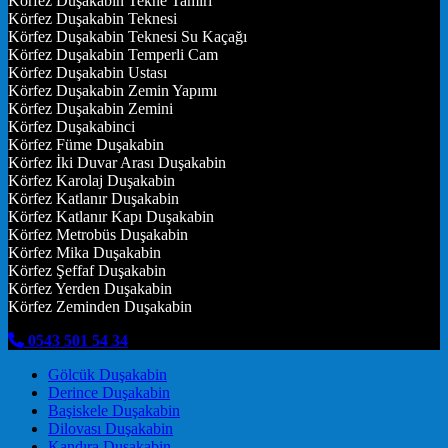
Körfez Duşakabin Tekne Tamiri
Körfez Duşakabin Teknesi
Körfez Duşakabin Teknesi Su Kaçağı
Körfez Duşakabin Temperli Cam
Körfez Duşakabin Ustası
Körfez Duşakabin Zemin Yapımı
Körfez Duşakabin Zemini
Körfez Duşakabinci
Körfez Füme Duşakabin
Körfez İki Duvar Arası Duşakabin
Körfez Karolaj Duşakabin
Körfez Katlanır Duşakabin
Körfez Katlanır Kapı Duşakabin
Körfez Metrobüs Duşakabin
Körfez Mika Duşakabin
Körfez Şeffaf Duşakabin
Körfez Yerden Duşakabin
Körfez Zeminden Duşakabin
0543 501 54 34
Gölcük Duşakabin
Derince Duşakabin
Başiskele Duşakabin
Dilovası Duşakabin
Kandıra Duşakabin