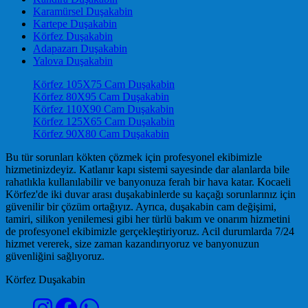
Karamürsel Duşakabin
Kartepe Duşakabin
Körfez Duşakabin
Adapazarı Duşakabin
Yalova Duşakabin
Körfez 105X75 Cam Duşakabin
Körfez 80X95 Cam Duşakabin
Körfez 110X90 Cam Duşakabin
Körfez 125X65 Cam Duşakabin
Körfez 90X80 Cam Duşakabin
Bu tür sorunları kökten çözmek için profesyonel ekibimizle
hizmetinizdeyiz. Katlanır kapı sistemi sayesinde dar alanlarda bile
rahatlıkla kullanılabilir ve banyonuza ferah bir hava katar. Kocaeli
Körfez'de iki duvar arası duşakabinlerde su kaçağı sorunlarınız için
güvenilir bir çözüm ortağıyız. Ayrıca, duşakabin cam değişimi,
tamiri, silikon yenilemesi gibi her türlü bakım ve onarım hizmetini
de profesyonel ekibimizle gerçekleştiriyoruz. Acil durumlarda 7/24
hizmet vererek, size zaman kazandırıyoruz ve banyonuzun
güvenliğini sağlıyoruz.
Körfez Duşakabin