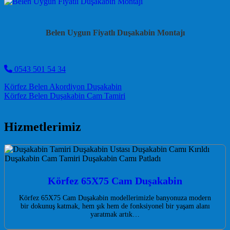
Belen Uygun Fiyatlı Duşakabin Montajı
0543 501 54 34
Post navigation
Körfez Belen Akordiyon Duşakabin
Körfez Belen Duşakabin Cam Tamiri
Hizmetlerimiz
Körfez 65X75 Cam Duşakabin
Körfez 65X75 Cam Duşakabin modellerimizle banyonuza modern
bir dokunuş katmak, hem şık hem de fonksiyonel bir yaşam alanı
yaratmak artık…