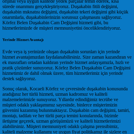
orijinal veya uygun kalitede yedek parçalar temin ederek, kısa
sürede onarımını gerçekleştiriyoruz. Duşakabin fitili değişimi,
duşakabin mıknatısı değişimi, duşakabin tekeri değişimi gibi küçük
onarımlarla, duşakabinlerinizin sorunsuz çalışmasını sağlıyoruz.
Körfez Belen Duşakabin Cam Değişimi hizmeti gibi, bu
hizmetlerimizde de müşteri memnuniyetini önceliklendiriyoruz.
Yerinde Hizmet Avantajı
Evde veya iş yerinizde oluşan duşakabin sorunları için yerinde
hizmet avantajımızdan faydalanabilirsiniz. Size zaman kazandıran ve
ek masrafları ortadan kaldıran yerinde hizmet anlayışımızla, hızlı ve
pratik çözümler sunuyoruz. Körfez Belen Duşakabin Cam Değişimi
hizmetimiz de dahil olmak üzere, tüm hizmetlerimiz için yerinde
destek sağlıyoruz.
Sonuç olarak, Kocaeli Körfez ve çevresinde duşakabin konusunda
aradığınız her türlü hizmeti, uzman kadromuz ve kaliteli
malzemelerimizle sunuyoruz. Yıllardır edindiğimiz tecrübe ve
müşteri odaklı yaklaşımımız sayesinde, binlerce müşterimizin
güvenini kazanmış bulunmaktayız. Duşakabin cam değişimi, tamiri,
montajı, tadilatı ve her türlü parça temini konularında, bizimle
iletişime geçerek, uzman görüşümüzü ve kaliteli hizmetlerimizi
alabilirsiniz. Müşteri memnuniyeti odaklı çalışma prensibimiz,
kaliteli malzeme kullanımı ve uygun fiyat politikamız ile sizlere en