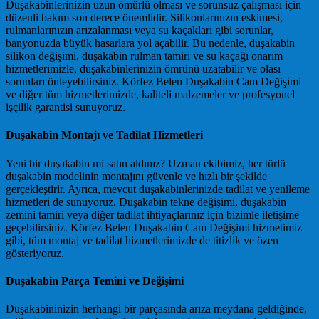
Duşakabinlerinizin uzun ömürlü olması ve sorunsuz çalışması için
düzenli bakım son derece önemlidir. Silikonlarınızın eskimesi,
rulmanlarınızın arızalanması veya su kaçakları gibi sorunlar,
banyonuzda büyük hasarlara yol açabilir. Bu nedenle, duşakabin
silikon değişimi, duşakabin rulman tamiri ve su kaçağı onarım
hizmetlerimizle, duşakabinlerinizin ömrünü uzatabilir ve olası
sorunları önleyebilirsiniz. Körfez Belen Duşakabin Cam Değişimi
ve diğer tüm hizmetlerimizde, kaliteli malzemeler ve profesyonel
işçilik garantisi sunuyoruz.
Duşakabin Montajı ve Tadilat Hizmetleri
Yeni bir duşakabin mi satın aldınız? Uzman ekibimiz, her türlü
duşakabin modelinin montajını güvenle ve hızlı bir şekilde
gerçekleştirir. Ayrıca, mevcut duşakabinlerinizde tadilat ve yenileme
hizmetleri de sunuyoruz. Duşakabin tekne değişimi, duşakabin
zemini tamiri veya diğer tadilat ihtiyaçlarınız için bizimle iletişime
geçebilirsiniz. Körfez Belen Duşakabin Cam Değişimi hizmetimiz
gibi, tüm montaj ve tadilat hizmetlerimizde de titizlik ve özen
gösteriyoruz.
Duşakabin Parça Temini ve Değişimi
Duşakabininizin herhangi bir parçasında arıza meydana geldiğinde,