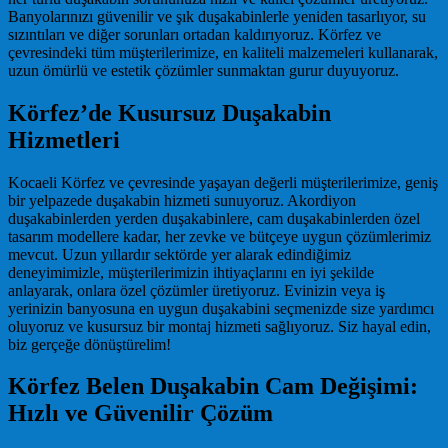
Banyolarınızı güvenilir ve şık duşakabinlerle yeniden tasarlıyor, su
sızıntıları ve diğer sorunları ortadan kaldırıyoruz. Körfez ve
çevresindeki tüm müşterilerimize, en kaliteli malzemeleri kullanarak,
uzun ömürlü ve estetik çözümler sunmaktan gurur duyuyoruz.
Körfez’de Kusursuz Duşakabin
Hizmetleri
Kocaeli Körfez ve çevresinde yaşayan değerli müşterilerimize, geniş
bir yelpazede duşakabin hizmeti sunuyoruz. Akordiyon
duşakabinlerden yerden duşakabinlere, cam duşakabinlerden özel
tasarım modellere kadar, her zevke ve bütçeye uygun çözümlerimiz
mevcut. Uzun yıllardır sektörde yer alarak edindiğimiz
deneyimimizle, müşterilerimizin ihtiyaçlarını en iyi şekilde
anlayarak, onlara özel çözümler üretiyoruz. Evinizin veya iş
yerinizin banyosuna en uygun duşakabini seçmenizde size yardımcı
oluyoruz ve kusursuz bir montaj hizmeti sağlıyoruz. Siz hayal edin,
biz gerçeğe dönüştürelim!
Körfez Belen Duşakabin Cam Değişimi:
Hızlı ve Güvenilir Çözüm