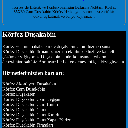
Körfez’de Estetik ve Fonksiyonelliğin Buluşma Noktası: Körfez
85X60 Cam Duşakabin Körfez’de banyo tasarımınıza zarif bir
dokunuş katmak ve banyo keyfinizi…
Körfez Duşakabin
Körfez ve tüm mahallelerinde duşakabin tamiri hizmeti sunan
Körfez Duşakabin firmamız, uzman ekibimizle hızlı ve kaliteli
çözümler sağlıyoruz. Duşakabin tamiri konusunda yılların
deneyimine sahibiz. Sorunsuz bir banyo deneyimi için bize güvenin.
Hizmetlerimizden bazıları:
Körfez Akordiyon Duşakabin
Körfez Cam Duşakabin
Körfez Duşakabin
Körfez Duşakabin Cam Değişimi
Körfez Duşakabin Cam Tamiri
Körfez Duşakabin Camı
Körfez Duşakabin Camı Kırıldı
Körfez Duşakabin Camı Yapan Yerler
Körfez Duşakabin Firmaları