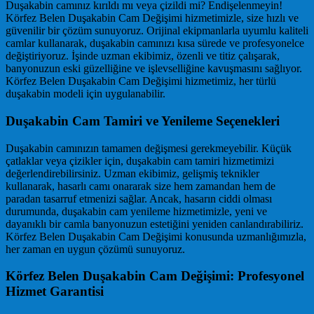
Duşakabin camınız kırıldı mı veya çizildi mi? Endişelenmeyin!
Körfez Belen Duşakabin Cam Değişimi hizmetimizle, size hızlı ve
güvenilir bir çözüm sunuyoruz. Orijinal ekipmanlarla uyumlu kaliteli
camlar kullanarak, duşakabin camınızı kısa sürede ve profesyonelce
değiştiriyoruz. İşinde uzman ekibimiz, özenli ve titiz çalışarak,
banyonuzun eski güzelliğine ve işlevselliğine kavuşmasını sağlıyor.
Körfez Belen Duşakabin Cam Değişimi hizmetimiz, her türlü
duşakabin modeli için uygulanabilir.
Duşakabin Cam Tamiri ve Yenileme Seçenekleri
Duşakabin camınızın tamamen değişmesi gerekmeyebilir. Küçük
çatlaklar veya çizikler için, duşakabin cam tamiri hizmetimizi
değerlendirebilirsiniz. Uzman ekibimiz, gelişmiş teknikler
kullanarak, hasarlı camı onararak size hem zamandan hem de
paradan tasarruf etmenizi sağlar. Ancak, hasarın ciddi olması
durumunda, duşakabin cam yenileme hizmetimizle, yeni ve
dayanıklı bir camla banyonuzun estetiğini yeniden canlandırabiliriz.
Körfez Belen Duşakabin Cam Değişimi konusunda uzmanlığımızla,
her zaman en uygun çözümü sunuyoruz.
Körfez Belen Duşakabin Cam Değişimi: Profesyonel
Hizmet Garantisi