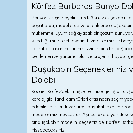
Körfez Barbaros Banyo Dola
Banyonuz için hayalini kurduğunuz duşakabini bulm
boyutlarda, modellerde ve özelliklerde duşakabin
mükemmel uyum sağlayacak bir çözüm sunuyoruz.
sunduğumuz özel tasarım hizmetlerimiz ile banyonuz
Tecrübeli tasarımcılarımız, sizinle birlikte çalış
belirlemenize yardımcı olur ve projenizi hayata geç
Duşakabin Seçenekleriniz 
Dolabı
Kocaeli Körfez’deki müşterilerimize geniş bir du
karolaj gibi farklı cam türleri arasından seçim ya
edebilirsiniz. İki duvar arası duşakabinler, metro
modellerimiz mevcuttur. Ayrıca, akordiyon duşakab
bir duşakabin modelini seçseniz de, Körfez Barba
hissedeceksiniz.