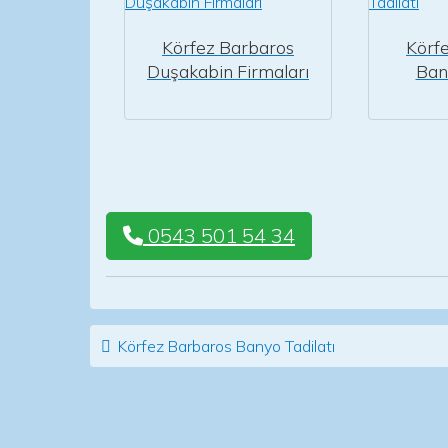
Körfez Barbaros
Körf
Duşakabin Firmaları
Bany
0543 501 54 34
Post navigation
Körfez Barbaros Banyo Tadilatı