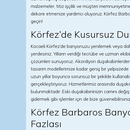
malzemeler, titiz işçilik ve müşteri memnuniyetin
dekore etmenize yardımcı oluyoruz. Körfez Barbar
geçin!
Körfez’de Kusursuz Du
Kocaeli Körfez’de banyonuzu yenilemek veya daha
yerdesiniz. Yılların verdiği tecrübe ve uzman ekib
çözümleri sunuyoruz. Akordiyon duşakabinlerde
tasarım modellerimize kadar geniş bir yelpazede hi
uzun yıllar boyunca sorunsuz bir şekilde kullanab
gerçekleştiriyoruz. Hizmetlerimiz arasında duşaka
bulunmaktadır. Eski duşakabininizin camını değiş
gidermek gibi işlemler için de bize güvenebilirsiniz
Körfez Barbaros Bany
Fazlası