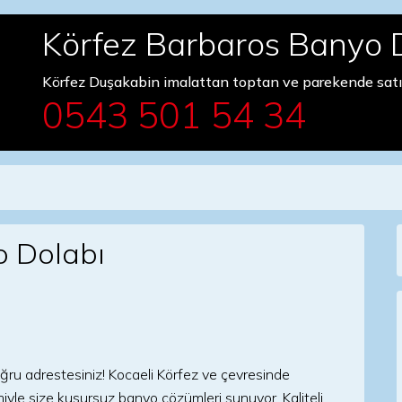
Körfez Barbaros Banyo 
Körfez Duşakabin imalattan toptan ve parekende satı
0543 501 54 34
o Dolabı
ğru adrestesiniz! Kocaeli Körfez ve çevresinde
iyle size kusursuz banyo çözümleri sunuyor. Kaliteli