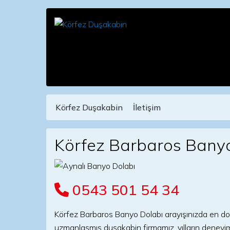
Körfez Duşakabin
İletişim
Main Navigation
Körfez Barbaros Bany
0543 501 54 34
Körfez Barbaros Banyo Dolabı arayışınızda en do
uzmanlaşmış duşakabin firmamız, yılların deneyim