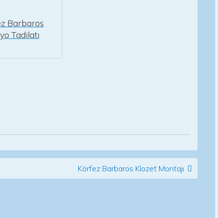
ez Barbaros
o Tadilatı
Körfez Barbaros Klozet Montajı