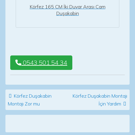
Körfez 165 CM İki Duvar Arası Cam
Duşakabin
0543 501 54 34
Post navigation
Körfez Duşakabin
Körfez Duşakabin Montajı
Montajı Zor mu
İçin Yardım