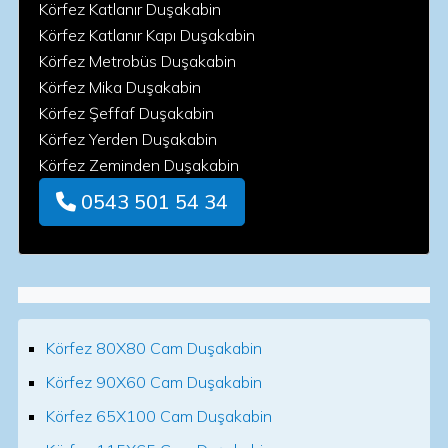
Körfez Katlanır Duşakabin
Körfez Katlanır Kapı Duşakabin
Körfez Metrobüs Duşakabin
Körfez Mika Duşakabin
Körfez Şeffaf Duşakabin
Körfez Yerden Duşakabin
Körfez Zeminden Duşakabin
0543 501 54 34
Körfez 80X80 Cam Duşakabin
Körfez 90X60 Cam Duşakabin
Körfez 65X100 Cam Duşakabin