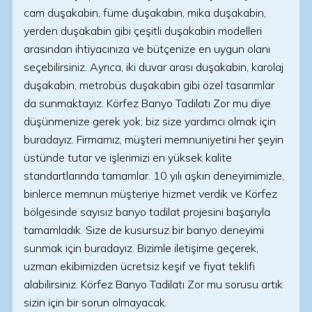
cam duşakabin, füme duşakabin, mika duşakabin,
yerden duşakabin gibi çeşitli duşakabin modelleri
arasından ihtiyacınıza ve bütçenize en uygun olanı
seçebilirsiniz. Ayrıca, iki duvar arası duşakabin, karolaj
duşakabin, metrobüs duşakabin gibi özel tasarımlar
da sunmaktayız. Körfez Banyo Tadilatı Zor mu diye
düşünmenize gerek yok; biz size yardımcı olmak için
buradayız. Firmamız, müşteri memnuniyetini her şeyin
üstünde tutar ve işlerimizi en yüksek kalite
standartlarında tamamlar. 10 yılı aşkın deneyimimizle,
binlerce memnun müşteriye hizmet verdik ve Körfez
bölgesinde sayısız banyo tadilat projesini başarıyla
tamamladık. Size de kusursuz bir banyo deneyimi
sunmak için buradayız. Bizimle iletişime geçerek,
uzman ekibimizden ücretsiz keşif ve fiyat teklifi
alabilirsiniz. Körfez Banyo Tadilatı Zor mu sorusu artık
sizin için bir sorun olmayacak.