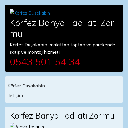
Körfez Banyo Tadilatı Zor
mu
Körfez Duşakabin imalattan toptan ve parekende
satış ve montaj hizmeti
0543 501 54 34
Körfez Duşakabin
Main Navigation
İletişim
Körfez Banyo Tadilatı Zor mu