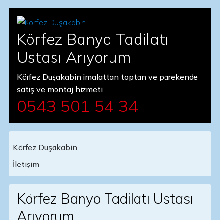
Körfez Banyo Tadilatı
Ustası Arıyorum
Körfez Duşakabin imalattan toptan ve parekende
satış ve montaj hizmeti
0543 501 54 34
Körfez Duşakabin
Main Navigation
İletişim
Körfez Banyo Tadilatı Ustası
Arıyorum