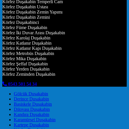
Körfez Duşakabin Temperli Cam
Körfez Duşakabin Ustası
Körfez Duşakabin Zemin Yapımı
Körfez Duşakabin Zemini
Körfez Duşakabinci
Körfez Füme Duşakabin
Körfez İki Duvar Arası Duşakabin
Körfez Karolaj Duşakabin
Körfez Katlanır Duşakabin
Körfez Katlanır Kapı Duşakabin
Körfez Metrobüs Duşakabin
Körfez Mika Duşakabin
Körfez Şeffaf Duşakabin
Körfez Yerden Duşakabin
Körfez Zeminden Duşakabin
0543 501 54 34
Gölcük Duşakabin
Derince Duşakabin
Başiskele Duşakabin
Dilovası Duşakabin
Kandıra Duşakabin
Karamürsel Duşakabin
Kartepe Duşakabin