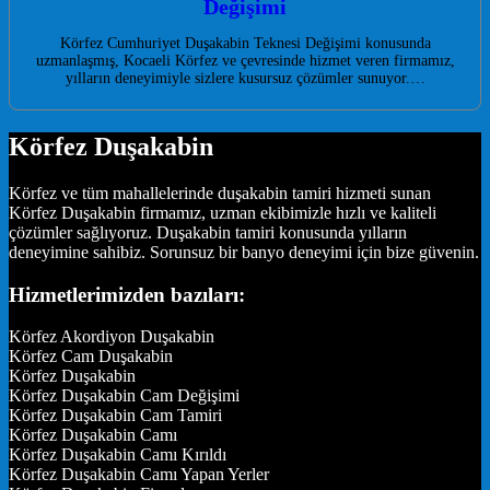
Değişimi
Körfez Cumhuriyet Duşakabin Teknesi Değişimi konusunda
uzmanlaşmış, Kocaeli Körfez ve çevresinde hizmet veren firmamız,
yılların deneyimiyle sizlere kusursuz çözümler sunuyor.…
Körfez Duşakabin
Körfez ve tüm mahallelerinde duşakabin tamiri hizmeti sunan
Körfez Duşakabin firmamız, uzman ekibimizle hızlı ve kaliteli
çözümler sağlıyoruz. Duşakabin tamiri konusunda yılların
deneyimine sahibiz. Sorunsuz bir banyo deneyimi için bize güvenin.
Hizmetlerimizden bazıları:
Körfez Akordiyon Duşakabin
Körfez Cam Duşakabin
Körfez Duşakabin
Körfez Duşakabin Cam Değişimi
Körfez Duşakabin Cam Tamiri
Körfez Duşakabin Camı
Körfez Duşakabin Camı Kırıldı
Körfez Duşakabin Camı Yapan Yerler