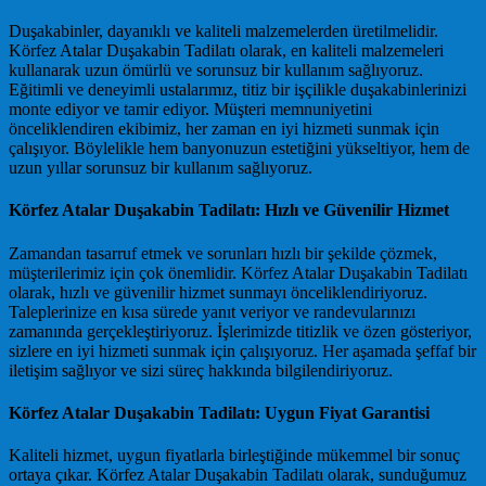
Duşakabinler, dayanıklı ve kaliteli malzemelerden üretilmelidir.
Körfez Atalar Duşakabin Tadilatı olarak, en kaliteli malzemeleri
kullanarak uzun ömürlü ve sorunsuz bir kullanım sağlıyoruz.
Eğitimli ve deneyimli ustalarımız, titiz bir işçilikle duşakabinlerinizi
monte ediyor ve tamir ediyor. Müşteri memnuniyetini
önceliklendiren ekibimiz, her zaman en iyi hizmeti sunmak için
çalışıyor. Böylelikle hem banyonuzun estetiğini yükseltiyor, hem de
uzun yıllar sorunsuz bir kullanım sağlıyoruz.
Körfez Atalar Duşakabin Tadilatı: Hızlı ve Güvenilir Hizmet
Zamandan tasarruf etmek ve sorunları hızlı bir şekilde çözmek,
müşterilerimiz için çok önemlidir. Körfez Atalar Duşakabin Tadilatı
olarak, hızlı ve güvenilir hizmet sunmayı önceliklendiriyoruz.
Taleplerinize en kısa sürede yanıt veriyor ve randevularınızı
zamanında gerçekleştiriyoruz. İşlerimizde titizlik ve özen gösteriyor,
sizlere en iyi hizmeti sunmak için çalışıyoruz. Her aşamada şeffaf bir
iletişim sağlıyor ve sizi süreç hakkında bilgilendiriyoruz.
Körfez Atalar Duşakabin Tadilatı: Uygun Fiyat Garantisi
Kaliteli hizmet, uygun fiyatlarla birleştiğinde mükemmel bir sonuç
ortaya çıkar. Körfez Atalar Duşakabin Tadilatı olarak, sunduğumuz