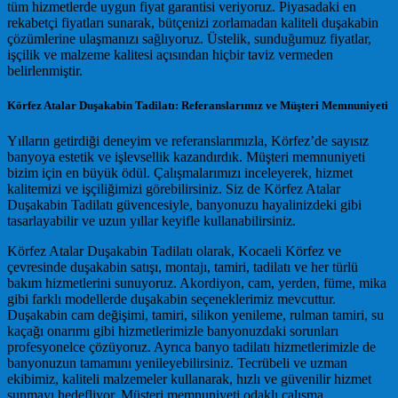
tüm hizmetlerde uygun fiyat garantisi veriyoruz. Piyasadaki en
rekabetçi fiyatları sunarak, bütçenizi zorlamadan kaliteli duşakabin
çözümlerine ulaşmanızı sağlıyoruz. Üstelik, sunduğumuz fiyatlar,
işçilik ve malzeme kalitesi açısından hiçbir taviz vermeden
belirlenmiştir.
Körfez Atalar Duşakabin Tadilatı: Referanslarımız ve Müşteri Memnuniyeti
Yılların getirdiği deneyim ve referanslarımızla, Körfez’de sayısız
banyoya estetik ve işlevsellik kazandırdık. Müşteri memnuniyeti
bizim için en büyük ödül. Çalışmalarımızı inceleyerek, hizmet
kalitemizi ve işçiliğimizi görebilirsiniz. Siz de Körfez Atalar
Duşakabin Tadilatı güvencesiyle, banyonuzu hayalinizdeki gibi
tasarlayabilir ve uzun yıllar keyifle kullanabilirsiniz.
Körfez Atalar Duşakabin Tadilatı olarak, Kocaeli Körfez ve
çevresinde duşakabin satışı, montajı, tamiri, tadilatı ve her türlü
bakım hizmetlerini sunuyoruz. Akordiyon, cam, yerden, füme, mika
gibi farklı modellerde duşakabin seçeneklerimiz mevcuttur.
Duşakabin cam değişimi, tamiri, silikon yenileme, rulman tamiri, su
kaçağı onarımı gibi hizmetlerimizle banyonuzdaki sorunları
profesyonelce çözüyoruz. Ayrıca banyo tadilatı hizmetlerimizle de
banyonuzun tamamını yenileyebilirsiniz. Tecrübeli ve uzman
ekibimiz, kaliteli malzemeler kullanarak, hızlı ve güvenilir hizmet
sunmayı hedefliyor. Müşteri memnuniyeti odaklı çalışma