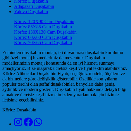
Körfez Duşakabin
Adapazarı Duşakabin
Yalova Duşakabin
Körfez 120X90 Cam Duşakabin
Körfez 85X85 Cam Duşakabin
Körfez 130X130 Cam Duşakabin
Körfez 60X60 Cam Duşakabin
Körfez 70X65 Cam Duşakabin
Zeminden duşakabin montajı, iki duvar arası duşakabin kurulumu
gibi özel montaj hizmetlerimiz de mevcuttur. Duşakabin
modellerimizin montajı konusunda da en iyi hizmeti sunmayı
amaçlıyoruz. Bize ulaşarak ücretsiz keşif ve fiyat teklifi alabilirsiniz.
Körfez Alihocalar Duşakabin Fiyatı, seçtiğiniz modele, ölçülere ve
ek hizmetlere göre değişiklik gösterebilir. Özellikle son yılların
popüler tercihi olan şeffaf duşakabinler, banyoları daha geniş,
aydınlık ve modern gösterir. Duşakabin fiyatı hakkında detaylı bilgi
almak ve ücretsiz keşif hizmetimizden yararlanmak için bizimle
iletişime geçebilirsiniz.
Körfez Duşakabin