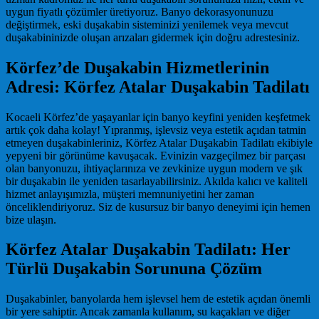
uygun fiyatlı çözümler üretiyoruz. Banyo dekorasyonunuzu
değiştirmek, eski duşakabin sisteminizi yenilemek veya mevcut
duşakabininizde oluşan arızaları gidermek için doğru adrestesiniz.
Körfez’de Duşakabin Hizmetlerinin
Adresi: Körfez Atalar Duşakabin Tadilatı
Kocaeli Körfez’de yaşayanlar için banyo keyfini yeniden keşfetmek
artık çok daha kolay! Yıpranmış, işlevsiz veya estetik açıdan tatmin
etmeyen duşakabinleriniz, Körfez Atalar Duşakabin Tadilatı ekibiyle
yepyeni bir görünüme kavuşacak. Evinizin vazgeçilmez bir parçası
olan banyonuzu, ihtiyaçlarınıza ve zevkinize uygun modern ve şık
bir duşakabin ile yeniden tasarlayabilirsiniz. Akılda kalıcı ve kaliteli
hizmet anlayışımızla, müşteri memnuniyetini her zaman
önceliklendiriyoruz. Siz de kusursuz bir banyo deneyimi için hemen
bize ulaşın.
Körfez Atalar Duşakabin Tadilatı: Her
Türlü Duşakabin Sorununa Çözüm
Duşakabinler, banyolarda hem işlevsel hem de estetik açıdan önemli
bir yere sahiptir. Ancak zamanla kullanım, su kaçakları ve diğer