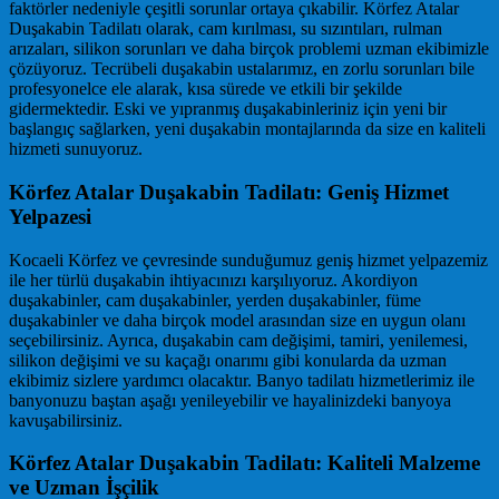
faktörler nedeniyle çeşitli sorunlar ortaya çıkabilir. Körfez Atalar
Duşakabin Tadilatı olarak, cam kırılması, su sızıntıları, rulman
arızaları, silikon sorunları ve daha birçok problemi uzman ekibimizle
çözüyoruz. Tecrübeli duşakabin ustalarımız, en zorlu sorunları bile
profesyonelce ele alarak, kısa sürede ve etkili bir şekilde
gidermektedir. Eski ve yıpranmış duşakabinleriniz için yeni bir
başlangıç sağlarken, yeni duşakabin montajlarında da size en kaliteli
hizmeti sunuyoruz.
Körfez Atalar Duşakabin Tadilatı: Geniş Hizmet
Yelpazesi
Kocaeli Körfez ve çevresinde sunduğumuz geniş hizmet yelpazemiz
ile her türlü duşakabin ihtiyacınızı karşılıyoruz. Akordiyon
duşakabinler, cam duşakabinler, yerden duşakabinler, füme
duşakabinler ve daha birçok model arasından size en uygun olanı
seçebilirsiniz. Ayrıca, duşakabin cam değişimi, tamiri, yenilemesi,
silikon değişimi ve su kaçağı onarımı gibi konularda da uzman
ekibimiz sizlere yardımcı olacaktır. Banyo tadilatı hizmetlerimiz ile
banyonuzu baştan aşağı yenileyebilir ve hayalinizdeki banyoya
kavuşabilirsiniz.
Körfez Atalar Duşakabin Tadilatı: Kaliteli Malzeme
ve Uzman İşçilik