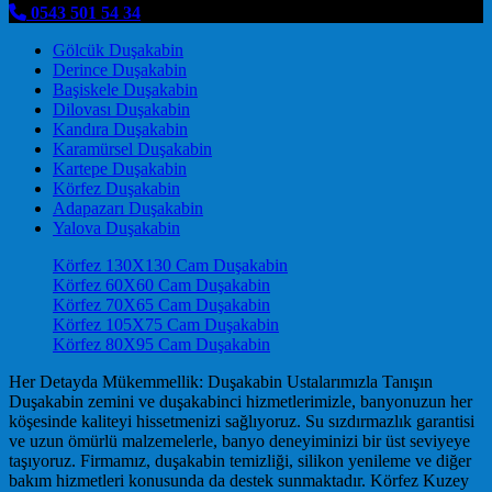
0543 501 54 34
Gölcük Duşakabin
Derince Duşakabin
Başiskele Duşakabin
Dilovası Duşakabin
Kandıra Duşakabin
Karamürsel Duşakabin
Kartepe Duşakabin
Körfez Duşakabin
Adapazarı Duşakabin
Yalova Duşakabin
Körfez 130X130 Cam Duşakabin
Körfez 60X60 Cam Duşakabin
Körfez 70X65 Cam Duşakabin
Körfez 105X75 Cam Duşakabin
Körfez 80X95 Cam Duşakabin
Her Detayda Mükemmellik: Duşakabin Ustalarımızla Tanışın
Duşakabin zemini ve duşakabinci hizmetlerimizle, banyonuzun her
köşesinde kaliteyi hissetmenizi sağlıyoruz. Su sızdırmazlık garantisi
ve uzun ömürlü malzemelerle, banyo deneyiminizi bir üst seviyeye
taşıyoruz. Firmamız, duşakabin temizliği, silikon yenileme ve diğer
bakım hizmetleri konusunda da destek sunmaktadır. Körfez Kuzey