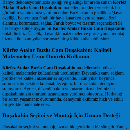
Banyo dekorasyonunuzda şıklığı ve gizliliği bir arada sunan
Körfez
Atalar Buzlu Cam Duşakabin
modelleri, modern ve estetik bir
görünüm yaratmanıza yardımcı olur. Buzlu camın gizlilik sağlayan
özelliği, banyonuza ferah bir hava katarken aynı zamanda özel
alanınızı korumanızı sağlar. Farklı boyut ve tasarım seçenekleri ile
her banyo stiline uygun bir
Körfez Atalar Buzlu Cam Duşakabin
bulabilirsiniz. Üstelik, dayanıklı malzemeler ve profesyonel montaj
hizmeti ile uzun yıllar sorunsuz bir şekilde kullanabilirsiniz.
Körfez Atalar Buzlu Cam Duşakabin: Kaliteli
Malzemeler, Uzun Ömürlü Kullanım
Körfez Atalar Buzlu Cam Duşakabin
modellerimiz, yüksek
kaliteli malzemeler kullanılarak üretilmiştir. Dayanıklı cam, sağlam
profiller ve kaliteli aksesuarlar sayesinde, uzun yıllar boyunca
sorunsuz bir şekilde kullanabileceğiniz bir duşakabin deneyimi
sunuyoruz. Ayrıca, düzenli bakım ve onarım hizmetlerimiz ile
duşakabininizin ömrünü uzatmanıza yardımcı oluyoruz. Herhangi
bir sorun yaşamanız durumunda, deneyimli ekibimiz hızlı ve etkili
bir şekilde müdahale eder.
Duşakabin Seçimi ve Montajı İçin Uzman Desteği
Duşakabin seçimi ve montajı, uzmanlık gerektiren bir süreçtir. Yanlış