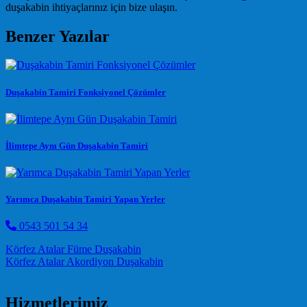
duşakabin ihtiyaçlarınız için bize ulaşın.
Benzer Yazılar
Duşakabin Tamiri Fonksiyonel Çözümler
İlimtepe Aynı Gün Duşakabin Tamiri
Yarımca Duşakabin Tamiri Yapan Yerler
0543 501 54 34
Post navigation
Körfez Atalar Füme Duşakabin
Körfez Atalar Akordiyon Duşakabin
Hizmetlerimiz