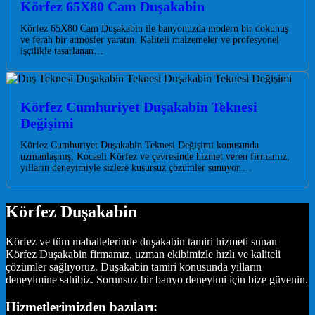
Körfez 65X80 Cam Duşakabin
Körfez 65X80 Cam Duşakabin ile banyonuzda modern bir dokunuş
ve ferah bir atmosfer yaratın. Kaliteli malzemeler ve profesyonel
işçilikle tasarlanan…
Körfez Cumhuriyet Duşakabin Teknesi
Değişimi
Körfez Cumhuriyet Duşakabin Teknesi Değişimi konusunda
uzmanlaşmış, Kocaeli Körfez ve çevresinde hizmet veren firmamız,
yılların deneyimiyle sizlere kusursuz çözümler sunuyor.…
Körfez Duşakabin
Körfez ve tüm mahallelerinde duşakabin tamiri hizmeti sunan
Körfez Duşakabin firmamız, uzman ekibimizle hızlı ve kaliteli
çözümler sağlıyoruz. Duşakabin tamiri konusunda yılların
deneyimine sahibiz. Sorunsuz bir banyo deneyimi için bize güvenin.
Hizmetlerimizden bazıları: