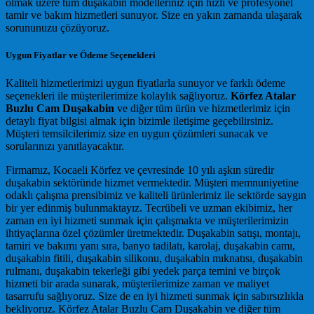
olmak üzere tüm duşakabin modelleriniz için hızlı ve profesyonel
tamir ve bakım hizmetleri sunuyor. Size en yakın zamanda ulaşarak
sorununuzu çözüyoruz.
Uygun Fiyatlar ve Ödeme Seçenekleri
Kaliteli hizmetlerimizi uygun fiyatlarla sunuyor ve farklı ödeme
seçenekleri ile müşterilerimize kolaylık sağlıyoruz.
Körfez Atalar
Buzlu Cam Duşakabin
ve diğer tüm ürün ve hizmetlerimiz için
detaylı fiyat bilgisi almak için bizimle iletişime geçebilirsiniz.
Müşteri temsilcilerimiz size en uygun çözümleri sunacak ve
sorularınızı yanıtlayacaktır.
Firmamız, Kocaeli Körfez ve çevresinde 10 yılı aşkın süredir
duşakabin sektöründe hizmet vermektedir. Müşteri memnuniyetine
odaklı çalışma prensibimiz ve kaliteli ürünlerimiz ile sektörde saygın
bir yer edinmiş bulunmaktayız. Tecrübeli ve uzman ekibimiz, her
zaman en iyi hizmeti sunmak için çalışmakta ve müşterilerimizin
ihtiyaçlarına özel çözümler üretmektedir. Duşakabin satışı, montajı,
tamiri ve bakımı yanı sıra, banyo tadilatı, karolaj, duşakabin camı,
duşakabin fitili, duşakabin silikonu, duşakabin mıknatısı, duşakabin
rulmanı, duşakabin tekerleği gibi yedek parça temini ve birçok
hizmeti bir arada sunarak, müşterilerimize zaman ve maliyet
tasarrufu sağlıyoruz. Size de en iyi hizmeti sunmak için sabırsızlıkla
bekliyoruz. Körfez Atalar Buzlu Cam Duşakabin ve diğer tüm