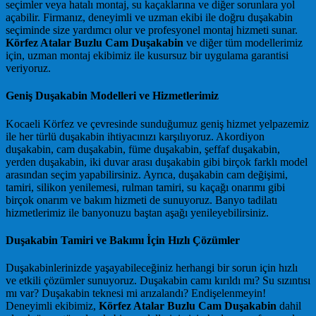
seçimler veya hatalı montaj, su kaçaklarına ve diğer sorunlara yol
açabilir. Firmanız, deneyimli ve uzman ekibi ile doğru duşakabin
seçiminde size yardımcı olur ve profesyonel montaj hizmeti sunar.
Körfez Atalar Buzlu Cam Duşakabin
ve diğer tüm modellerimiz
için, uzman montaj ekibimiz ile kusursuz bir uygulama garantisi
veriyoruz.
Geniş Duşakabin Modelleri ve Hizmetlerimiz
Kocaeli Körfez ve çevresinde sunduğumuz geniş hizmet yelpazemiz
ile her türlü duşakabin ihtiyacınızı karşılıyoruz. Akordiyon
duşakabin, cam duşakabin, füme duşakabin, şeffaf duşakabin,
yerden duşakabin, iki duvar arası duşakabin gibi birçok farklı model
arasından seçim yapabilirsiniz. Ayrıca, duşakabin cam değişimi,
tamiri, silikon yenilemesi, rulman tamiri, su kaçağı onarımı gibi
birçok onarım ve bakım hizmeti de sunuyoruz. Banyo tadilatı
hizmetlerimiz ile banyonuzu baştan aşağı yenileyebilirsiniz.
Duşakabin Tamiri ve Bakımı İçin Hızlı Çözümler
Duşakabinlerinizde yaşayabileceğiniz herhangi bir sorun için hızlı
ve etkili çözümler sunuyoruz. Duşakabin camı kırıldı mı? Su sızıntısı
mı var? Duşakabin teknesi mi arızalandı? Endişelenmeyin!
Deneyimli ekibimiz,
Körfez Atalar Buzlu Cam Duşakabin
dahil