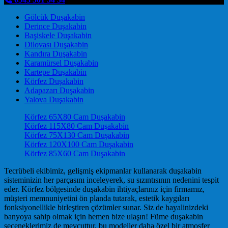
Gölcük Duşakabin
Derince Duşakabin
Başiskele Duşakabin
Dilovası Duşakabin
Kandıra Duşakabin
Karamürsel Duşakabin
Kartepe Duşakabin
Körfez Duşakabin
Adapazarı Duşakabin
Yalova Duşakabin
Körfez 65X80 Cam Duşakabin
Körfez 115X80 Cam Duşakabin
Körfez 75X130 Cam Duşakabin
Körfez 120X100 Cam Duşakabin
Körfez 85X60 Cam Duşakabin
Tecrübeli ekibimiz, gelişmiş ekipmanlar kullanarak duşakabin
sisteminizin her parçasını inceleyerek, su sızıntısının nedenini tespit
eder. Körfez bölgesinde duşakabin ihtiyaçlarınız için firmamız,
müşteri memnuniyetini ön planda tutarak, estetik kaygıları
fonksiyonellikle birleştiren çözümler sunar. Siz de hayalinizdeki
banyoya sahip olmak için hemen bize ulaşın! Füme duşakabin
seçeneklerimiz de mevcuttur, bu modeller daha özel bir atmosfer