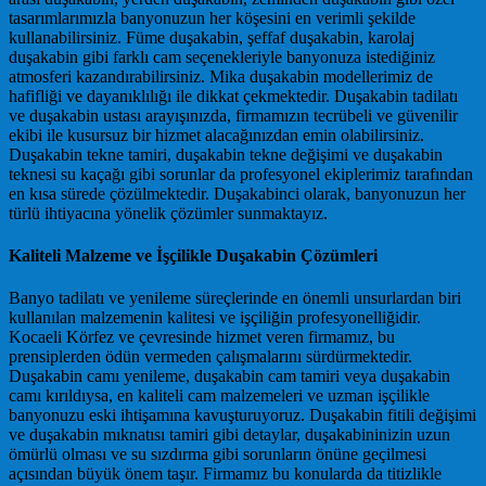
tasarımlarımızla banyonuzun her köşesini en verimli şekilde
kullanabilirsiniz. Füme duşakabin, şeffaf duşakabin, karolaj
duşakabin gibi farklı cam seçenekleriyle banyonuza istediğiniz
atmosferi kazandırabilirsiniz. Mika duşakabin modellerimiz de
hafifliği ve dayanıklılığı ile dikkat çekmektedir. Duşakabin tadilatı
ve duşakabin ustası arayışınızda, firmamızın tecrübeli ve güvenilir
ekibi ile kusursuz bir hizmet alacağınızdan emin olabilirsiniz.
Duşakabin tekne tamiri, duşakabin tekne değişimi ve duşakabin
teknesi su kaçağı gibi sorunlar da profesyonel ekiplerimiz tarafından
en kısa sürede çözülmektedir. Duşakabinci olarak, banyonuzun her
türlü ihtiyacına yönelik çözümler sunmaktayız.
Kaliteli Malzeme ve İşçilikle Duşakabin Çözümleri
Banyo tadilatı ve yenileme süreçlerinde en önemli unsurlardan biri
kullanılan malzemenin kalitesi ve işçiliğin profesyonelliğidir.
Kocaeli Körfez ve çevresinde hizmet veren firmamız, bu
prensiplerden ödün vermeden çalışmalarını sürdürmektedir.
Duşakabin camı yenileme, duşakabin cam tamiri veya duşakabin
camı kırıldıysa, en kaliteli cam malzemeleri ve uzman işçilikle
banyonuzu eski ihtişamına kavuşturuyoruz. Duşakabin fitili değişimi
ve duşakabin mıknatısı tamiri gibi detaylar, duşakabininizin uzun
ömürlü olması ve su sızdırma gibi sorunların önüne geçilmesi
açısından büyük önem taşır. Firmamız bu konularda da titizlikle