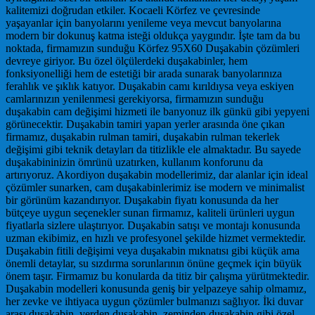
kalitemizi doğrudan etkiler. Kocaeli Körfez ve çevresinde
yaşayanlar için banyolarını yenileme veya mevcut banyolarına
modern bir dokunuş katma isteği oldukça yaygındır. İşte tam da bu
noktada, firmamızın sunduğu Körfez 95X60 Duşakabin çözümleri
devreye giriyor. Bu özel ölçülerdeki duşakabinler, hem
fonksiyonelliği hem de estetiği bir arada sunarak banyolarınıza
ferahlık ve şıklık katıyor. Duşakabin camı kırıldıysa veya eskiyen
camlarınızın yenilenmesi gerekiyorsa, firmamızın sunduğu
duşakabin cam değişimi hizmeti ile banyonuz ilk günkü gibi yepyeni
görünecektir. Duşakabin tamiri yapan yerler arasında öne çıkan
firmamız, duşakabin rulman tamiri, duşakabin rulman tekerlek
değişimi gibi teknik detayları da titizlikle ele almaktadır. Bu sayede
duşakabininizin ömrünü uzatırken, kullanım konforunu da
artırıyoruz. Akordiyon duşakabin modellerimiz, dar alanlar için ideal
çözümler sunarken, cam duşakabinlerimiz ise modern ve minimalist
bir görünüm kazandırıyor. Duşakabin fiyatı konusunda da her
bütçeye uygun seçenekler sunan firmamız, kaliteli ürünleri uygun
fiyatlarla sizlere ulaştırıyor. Duşakabin satışı ve montajı konusunda
uzman ekibimiz, en hızlı ve profesyonel şekilde hizmet vermektedir.
Duşakabin fitili değişimi veya duşakabin mıknatısı gibi küçük ama
önemli detaylar, su sızdırma sorunlarının önüne geçmek için büyük
önem taşır. Firmamız bu konularda da titiz bir çalışma yürütmektedir.
Duşakabin modelleri konusunda geniş bir yelpazeye sahip olmamız,
her zevke ve ihtiyaca uygun çözümler bulmanızı sağlıyor. İki duvar
arası duşakabin, yerden duşakabin, zeminden duşakabin gibi özel