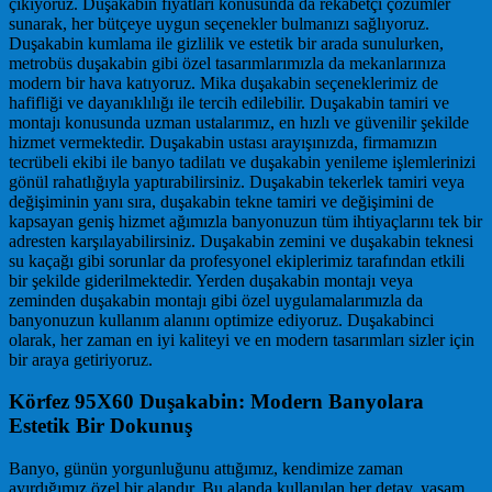
çıkıyoruz. Duşakabin fiyatları konusunda da rekabetçi çözümler
sunarak, her bütçeye uygun seçenekler bulmanızı sağlıyoruz.
Duşakabin kumlama ile gizlilik ve estetik bir arada sunulurken,
metrobüs duşakabin gibi özel tasarımlarımızla da mekanlarınıza
modern bir hava katıyoruz. Mika duşakabin seçeneklerimiz de
hafifliği ve dayanıklılığı ile tercih edilebilir. Duşakabin tamiri ve
montajı konusunda uzman ustalarımız, en hızlı ve güvenilir şekilde
hizmet vermektedir. Duşakabin ustası arayışınızda, firmamızın
tecrübeli ekibi ile banyo tadilatı ve duşakabin yenileme işlemlerinizi
gönül rahatlığıyla yaptırabilirsiniz. Duşakabin tekerlek tamiri veya
değişiminin yanı sıra, duşakabin tekne tamiri ve değişimini de
kapsayan geniş hizmet ağımızla banyonuzun tüm ihtiyaçlarını tek bir
adresten karşılayabilirsiniz. Duşakabin zemini ve duşakabin teknesi
su kaçağı gibi sorunlar da profesyonel ekiplerimiz tarafından etkili
bir şekilde giderilmektedir. Yerden duşakabin montajı veya
zeminden duşakabin montajı gibi özel uygulamalarımızla da
banyonuzun kullanım alanını optimize ediyoruz. Duşakabinci
olarak, her zaman en iyi kaliteyi ve en modern tasarımları sizler için
bir araya getiriyoruz.
Körfez 95X60 Duşakabin: Modern Banyolara
Estetik Bir Dokunuş
Banyo, günün yorgunluğunu attığımız, kendimize zaman
ayırdığımız özel bir alandır. Bu alanda kullanılan her detay, yaşam