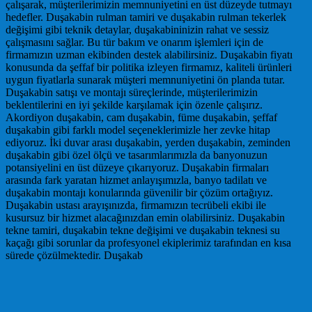
çalışarak, müşterilerimizin memnuniyetini en üst düzeyde tutmayı
hedefler. Duşakabin rulman tamiri ve duşakabin rulman tekerlek
değişimi gibi teknik detaylar, duşakabininizin rahat ve sessiz
çalışmasını sağlar. Bu tür bakım ve onarım işlemleri için de
firmamızın uzman ekibinden destek alabilirsiniz. Duşakabin fiyatı
konusunda da şeffaf bir politika izleyen firmamız, kaliteli ürünleri
uygun fiyatlarla sunarak müşteri memnuniyetini ön planda tutar.
Duşakabin satışı ve montajı süreçlerinde, müşterilerimizin
beklentilerini en iyi şekilde karşılamak için özenle çalışırız.
Akordiyon duşakabin, cam duşakabin, füme duşakabin, şeffaf
duşakabin gibi farklı model seçeneklerimizle her zevke hitap
ediyoruz. İki duvar arası duşakabin, yerden duşakabin, zeminden
duşakabin gibi özel ölçü ve tasarımlarımızla da banyonuzun
potansiyelini en üst düzeye çıkarıyoruz. Duşakabin firmaları
arasında fark yaratan hizmet anlayışımızla, banyo tadilatı ve
duşakabin montajı konularında güvenilir bir çözüm ortağıyız.
Duşakabin ustası arayışınızda, firmamızın tecrübeli ekibi ile
kusursuz bir hizmet alacağınızdan emin olabilirsiniz. Duşakabin
tekne tamiri, duşakabin tekne değişimi ve duşakabin teknesi su
kaçağı gibi sorunlar da profesyonel ekiplerimiz tarafından en kısa
sürede çözülmektedir. Duşakab