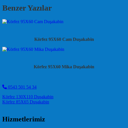
Benzer Yazılar
Körfez 95X60 Cam Duşakabin
Körfez 95X60 Mika Duşakabin
0543 501 54 34
Post navigation
Körfez 130X110 Duşakabin
Körfez 85X65 Duşakabin
Hizmetlerimiz