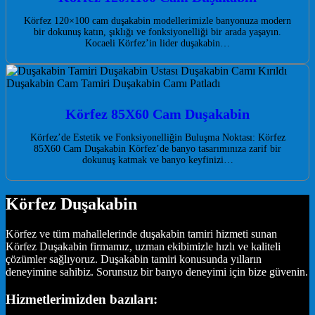
Körfez 120×100 cam duşakabin modellerimizle banyonuza modern
bir dokunuş katın, şıklığı ve fonksiyonelliği bir arada yaşayın.
Kocaeli Körfez’in lider duşakabin…
Körfez 85X60 Cam Duşakabin
Körfez’de Estetik ve Fonksiyonelliğin Buluşma Noktası: Körfez
85X60 Cam Duşakabin Körfez’de banyo tasarımınıza zarif bir
dokunuş katmak ve banyo keyfinizi…
Körfez Duşakabin
Körfez ve tüm mahallelerinde duşakabin tamiri hizmeti sunan
Körfez Duşakabin firmamız, uzman ekibimizle hızlı ve kaliteli
çözümler sağlıyoruz. Duşakabin tamiri konusunda yılların
deneyimine sahibiz. Sorunsuz bir banyo deneyimi için bize güvenin.
Hizmetlerimizden bazıları: