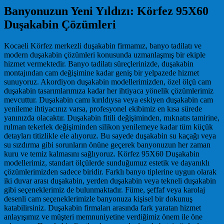
Banyonuzun Yeni Yıldızı: Körfez 95X60
Duşakabin Çözümleri
Kocaeli Körfez merkezli duşakabin firmamız, banyo tadilatı ve
modern duşakabin çözümleri konusunda uzmanlaşmış bir ekiple
hizmet vermektedir. Banyo tadilatı süreçlerinizde, duşakabin
montajından cam değişimine kadar geniş bir yelpazede hizmet
sunuyoruz. Akordiyon duşakabin modellerimizden, özel ölçü cam
duşakabin tasarımlarımıza kadar her ihtiyaca yönelik çözümlerimiz
mevcuttur. Duşakabin camı kırıldıysa veya eskiyen duşakabin cam
yenileme ihtiyacınız varsa, profesyonel ekibimiz en kısa sürede
yanınızda olacaktır. Duşakabin fitili değişiminden, mıknatıs tamirine,
rulman tekerlek değişiminden silikon yenilemeye kadar tüm küçük
detayları titizlikle ele alıyoruz. Bu sayede duşakabin su kaçağı veya
su sızdırma gibi sorunların önüne geçerek banyonuzun her zaman
kuru ve temiz kalmasını sağlıyoruz. Körfez 95X60 Duşakabin
modellerimiz, standart ölçülerde sunduğumuz estetik ve dayanıklı
çözümlerimizden sadece biridir. Farklı banyo tiplerine uygun olarak
iki duvar arası duşakabin, yerden duşakabin veya tekneli duşakabin
gibi seçeneklerimiz de bulunmaktadır. Füme, şeffaf veya karolaj
desenli cam seçeneklerimizle banyonuza kişisel bir dokunuş
katabilirsiniz. Duşakabin firmaları arasında fark yaratan hizmet
anlayışımız ve müşteri memnuniyetine verdiğimiz önem ile öne