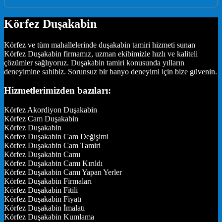
Körfez Duşakabin
Körfez ve tüm mahallelerinde duşakabin tamiri hizmeti sunan
Körfez Duşakabin firmamız, uzman ekibimizle hızlı ve kaliteli
çözümler sağlıyoruz. Duşakabin tamiri konusunda yılların
deneyimine sahibiz. Sorunsuz bir banyo deneyimi için bize güvenin.
Hizmetlerimizden bazıları:
Körfez Akordiyon Duşakabin
Körfez Cam Duşakabin
Körfez Duşakabin
Körfez Duşakabin Cam Değişimi
Körfez Duşakabin Cam Tamiri
Körfez Duşakabin Camı
Körfez Duşakabin Camı Kırıldı
Körfez Duşakabin Camı Yapan Yerler
Körfez Duşakabin Firmaları
Körfez Duşakabin Fitili
Körfez Duşakabin Fiyatı
Körfez Duşakabin İmalatı
Körfez Duşakabin Kumlama