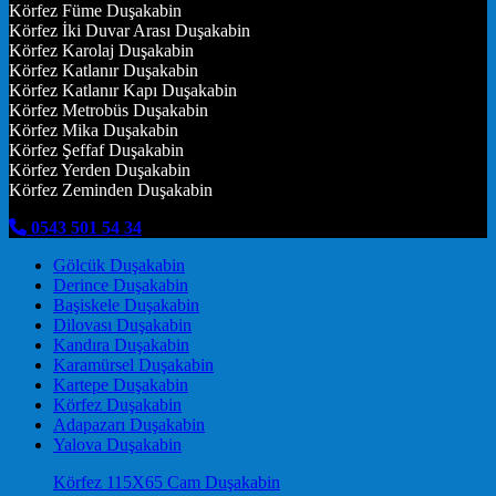
Körfez Füme Duşakabin
Körfez İki Duvar Arası Duşakabin
Körfez Karolaj Duşakabin
Körfez Katlanır Duşakabin
Körfez Katlanır Kapı Duşakabin
Körfez Metrobüs Duşakabin
Körfez Mika Duşakabin
Körfez Şeffaf Duşakabin
Körfez Yerden Duşakabin
Körfez Zeminden Duşakabin
0543 501 54 34
Gölcük Duşakabin
Derince Duşakabin
Başiskele Duşakabin
Dilovası Duşakabin
Kandıra Duşakabin
Karamürsel Duşakabin
Kartepe Duşakabin
Körfez Duşakabin
Adapazarı Duşakabin
Yalova Duşakabin
Körfez 115X65 Cam Duşakabin