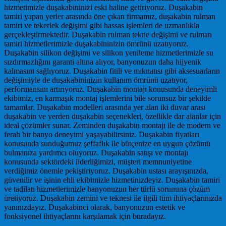
hizmetimizle duşakabininizi eski haline getiriyoruz. Duşakabin
tamiri yapan yerler arasında öne çıkan firmamız, duşakabin rulman
tamiri ve tekerlek değişimi gibi hassas işlemleri de uzmanlıkla
gerçekleştirmektedir. Duşakabin rulman tekne değişimi ve rulman
tamiri hizmetlerimizle duşakabininizin ömrünü uzatıyoruz.
Duşakabin silikon değişimi ve silikon yenileme hizmetlerimizle su
sızdırmazlığını garanti altına alıyor, banyonuzun daha hijyenik
kalmasını sağlıyoruz. Duşakabin fitili ve mıknatısı gibi aksesuarların
değişimiyle de duşakabininizin kullanım ömrünü uzatıyor,
performansını artırıyoruz. Duşakabin montajı konusunda deneyimli
ekibimiz, en karmaşık montaj işlemlerini bile sorunsuz bir şekilde
tamamlar. Duşakabin modelleri arasında yer alan iki duvar arası
duşakabin ve yerden duşakabin seçenekleri, özellikle dar alanlar için
ideal çözümler sunar. Zeminden duşakabin montajı ile de modern ve
ferah bir banyo deneyimi yaşayabilirsiniz. Duşakabin fiyatları
konusunda sunduğumuz şeffaflık ile bütçenize en uygun çözümü
bulmanıza yardımcı oluyoruz. Duşakabin satışı ve montajı
konusunda sektördeki liderliğimizi, müşteri memnuniyetine
verdiğimiz önemle pekiştiriyoruz. Duşakabin ustası arayışınızda,
güvenilir ve işinin ehli ekibimizle hizmetinizdeyiz. Duşakabin tamiri
ve tadilatı hizmetlerimizle banyonuzun her türlü sorununa çözüm
üretiyoruz. Duşakabin zemini ve teknesi ile ilgili tüm ihtiyaçlarınızda
yanınızdayız. Duşakabinci olarak, banyonuzun estetik ve
fonksiyonel ihtiyaçlarını karşılamak için buradayız.