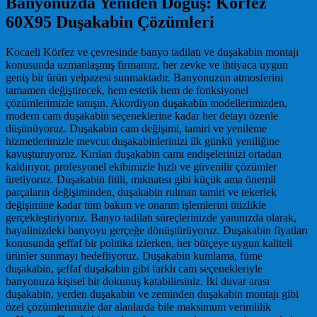
Banyonuzda Yeniden Doğuş: Körfez
60X95 Duşakabin Çözümleri
Kocaeli Körfez ve çevresinde banyo tadilatı ve duşakabin montajı
konusunda uzmanlaşmış firmamız, her zevke ve ihtiyaca uygun
geniş bir ürün yelpazesi sunmaktadır. Banyonuzun atmosferini
tamamen değiştirecek, hem estetik hem de fonksiyonel
çözümlerimizle tanışın. Akordiyon duşakabin modellerimizden,
modern cam duşakabin seçeneklerine kadar her detayı özenle
düşünüyoruz. Duşakabin cam değişimi, tamiri ve yenileme
hizmetlerimizle mevcut duşakabinlerinizi ilk günkü yeniliğine
kavuşturuyoruz. Kırılan duşakabin camı endişelerinizi ortadan
kaldırıyor, profesyonel ekibimizle hızlı ve güvenilir çözümler
üretiyoruz. Duşakabin fitili, mıknatısı gibi küçük ama önemli
parçaların değişiminden, duşakabin rulman tamiri ve tekerlek
değişimine kadar tüm bakım ve onarım işlemlerini titizlikle
gerçekleştiriyoruz. Banyo tadilatı süreçlerinizde yanınızda olarak,
hayalinizdeki banyoyu gerçeğe dönüştürüyoruz. Duşakabin fiyatları
konusunda şeffaf bir politika izlerken, her bütçeye uygun kaliteli
ürünler sunmayı hedefliyoruz. Duşakabin kumlama, füme
duşakabin, şeffaf duşakabin gibi farklı cam seçenekleriyle
banyonuza kişisel bir dokunuş katabilirsiniz. İki duvar arası
duşakabin, yerden duşakabin ve zeminden duşakabin montajı gibi
özel çözümlerimizle dar alanlarda bile maksimum verimlilik