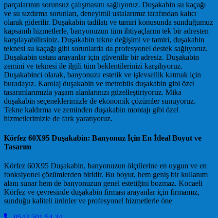
parçalarının sorunsuz çalışmasını sağlıyoruz. Duşakabin su kaçağı
ve su sızdırma sorunları, deneyimli ustalarımız tarafından kalıcı
olarak giderilir. Duşakabin tadilatı ve tamiri konusunda sunduğumuz
kapsamlı hizmetlerle, banyonuzun tüm ihtiyaçlarını tek bir adresten
karşılayabilirsiniz. Duşakabin tekne değişimi ve tamiri, duşakabin
teknesi su kaçağı gibi sorunlarda da profesyonel destek sağlıyoruz.
Duşakabin ustası arayanlar için güvenilir bir adresiz. Duşakabin
zemini ve teknesi ile ilgili tüm beklentilerinizi karşılıyoruz.
Duşakabinci olarak, banyonuza estetik ve işlevsellik katmak için
buradayız. Karolaj duşakabin ve metrobüs duşakabin gibi özel
tasarımlarımızla yaşam alanlarınızı güzelleştiriyoruz. Mika
duşakabin seçeneklerimizle de ekonomik çözümler sunuyoruz.
Tekne kaldırma ve zeminden duşakabin montajı gibi özel
hizmetlerimizle de fark yaratıyoruz.
Körfez 60X95 Duşakabin: Banyonuz İçin En İdeal Boyut ve
Tasarım
Körfez 60X95 Duşakabin, banyonuzun ölçülerine en uygun ve en
fonksiyonel çözümlerden biridir. Bu boyut, hem geniş bir kullanım
alanı sunar hem de banyonuzun genel estetiğini bozmaz. Kocaeli
Körfez ve çevresinde duşakabin firması arayanlar için firmamız,
sunduğu kaliteli ürünler ve profesyonel hizmetlerle öne
0543 501 54 34