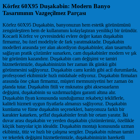
Körfez 60X95 Duşakabin: Modern Banyo
Tasarımının Vazgeçilmez Parçası
Körfez 60X95 Duşakabin, banyonuzun hem estetik görünümünü
zenginleştiren hem de kullanımını kolaylaştıran yenilikçi bir üründür.
Kocaeli Körfez ve çevresindeki evlere değer katan duşakabin
firmamız, bu özel modeliyle de fark yaratmaktadır. Duşakabin
modelleri arasında yer alan akordiyon duşakabinler, alan tasarrufu
sağlayan pratik çözümler sunarken, cam duşakabinler modern ve şık
bir görünüm kazandırır. Duşakabin cam değişimi ve tamiri
hizmetlerimizle, duşakabininizin her zaman ilk günkü gibi
görünmesini sağlıyoruz. Duşakabin camı kırıldı gibi acil durumlarda,
profesyonel ekibimizle hızlı müdahale ediyoruz. Duşakabin firmaları
arasında öne çıkan firmamız, müşteri memnuniyetini her zaman ön
planda tutar. Duşakabin fitili ve mıknatısı gibi aksesuarların
değişimi, duşakabinin su sızdırmazlığını garanti altına alır.
Duşakabin fiyatı konusunda sunduğumuz rekabetçi tekliflerle,
kaliteli hizmeti uygun fiyatlarla almanızı sağlıyoruz. Duşakabin
kumlama ve füme duşakabin seçenekleri, banyonuza farklı bir
karakter katarken, şeffaf duşakabinler ferah bir ortam yaratır. İki
duvar arası duşakabin ve yerden duşakabin çözümlerimiz, özellikle
küçük banyolar için idealdir. Duşakabin montajı konusunda uzman
ekibimiz, titiz ve hızlı bir çalışma sergiler. Duşakabin rulman tamiri
ve tekerlek değişimi hizmetlerimizle, duşakabininizin hareketli