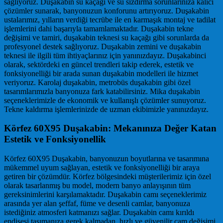
sağlıyoruz. Duşakabin su kaçağı ve su sızdırma sorunlarınıza kalıcı
çözümler sunarak, banyonuzun konforunu artırıyoruz. Duşakabin
ustalarımız, yılların verdiği tecrübe ile en karmaşık montaj ve tadilat
işlemlerini dahi başarıyla tamamlamaktadır. Duşakabin tekne
değişimi ve tamiri, duşakabin teknesi su kaçağı gibi sorunlarda da
profesyonel destek sağlıyoruz. Duşakabin zemini ve duşakabin
teknesi ile ilgili tüm ihtiyaçlarınız için yanınızdayız. Duşakabinci
olarak, sektördeki en güncel trendleri takip ederek, estetik ve
fonksiyonelliği bir arada sunan duşakabin modelleri ile hizmet
veriyoruz. Karolaj duşakabin, metrobüs duşakabin gibi özel
tasarımlarımızla banyonuza fark katabilirsiniz. Mika duşakabin
seçeneklerimizle de ekonomik ve kullanışlı çözümler sunuyoruz.
Tekne kaldırma işlemlerinizde de uzman ekibimizle yanınızdayız.
Körfez 60X95 Duşakabin: Mekanınıza Değer Katan
Estetik ve Fonksiyonellik
Körfez 60X95 Duşakabin, banyonuzun boyutlarına ve tasarımına
mükemmel uyum sağlayan, estetik ve fonksiyonelliği bir araya
getiren bir çözümdür. Körfez bölgesindeki müşterilerimiz için özel
olarak tasarlanmış bu model, modern banyo anlayışının tüm
gereksinimlerini karşılamaktadır. Duşakabin camı seçeneklerimiz
arasında yer alan şeffaf, füme ve desenli camlar, banyonuza
istediğiniz atmosferi katmanızı sağlar. Duşakabin camı kırıldı
endişesi taşımanıza gerek kalmadan, hızlı ve güvenilir cam değişimi