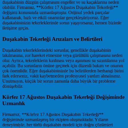
duşakabinin düzgün çalışmasını engeller ve su kaçaklarına neden
olabilir. Firmamız, **Körfez 17 Ağustos Duşakabin Tekerleği**
değişimi konusunda uzmanlaşmıştır. Orijinal yedek parçalar
kullanarak, hızlı ve etkili onarımlar gerçekleştiriyoruz. Eğer
duşakabininizin tekerleklerinde sorun yaşıyorsanız, hemen bizimle
iletişime geçin.
Duşakabin Tekerleği Arızaları ve Belirtileri
Duşakabin tekerleklerindeki sorunlar, genellikle duşakabinin
takılmasına, zor hareket etmesine veya gürültülü çalışmasına neden
olur. Ayrıca, tekerleklerin kırılması veya aşınması su sızıntılarına yol
açabilir. Bu sorunların önüne geçmek için düzenli bakım ve onarım
çok önemlidir. Eğer duşakabininizde bu belirtilerden herhangi birini
fark ederseniz, vakit kaybetmeden profesyonel yardım almalısınız.
Unutmayın, küçük bir sorun zamanla daha büyük bir probleme
dönüşebilir.
Körfez 17 Ağustos Duşakabin Tekerleği Değişiminde
Uzmanlık
Firmamız, **Körfez 17 Ağustos Duşakabin Tekerleği**
değişiminde uzmanlaşmış bir ekipten oluşmaktadır. Yılların
deneyimiyle, her türlü duşakabin modeli için doğru çözümleri