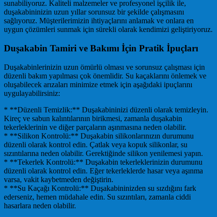
sunabiliyoruz. Kaliteli malzemeler ve profesyonel işçilik ile,
duşakabininizin uzun yıllar sorunsuz bir şekilde çalışmasını
sağlıyoruz. Müşterilerimizin ihtiyaçlarını anlamak ve onlara en
uygun çözümleri sunmak için sürekli olarak kendimizi geliştiriyoruz.
Duşakabin Tamiri ve Bakımı İçin Pratik İpuçları
Duşakabinlerinizin uzun ömürlü olması ve sorunsuz çalışması için
düzenli bakım yapılması çok önemlidir. Su kaçaklarını önlemek ve
oluşabilecek arızaları minimize etmek için aşağıdaki ipuçlarını
uygulayabilirsiniz:
* **Düzenli Temizlik:** Duşakabininizi düzenli olarak temizleyin.
Kireç ve sabun kalıntılarının birikmesi, zamanla duşakabin
tekerleklerinin ve diğer parçaların aşınmasına neden olabilir.
* **Silikon Kontrolü:** Duşakabin silikonlarınızın durumunu
düzenli olarak kontrol edin. Çatlak veya kopuk silikonlar, su
sızıntılarına neden olabilir. Gerektiğinde silikon yenilemesi yapın.
* **Tekerlek Kontrolü:** Duşakabin tekerleklerinizin durumunu
düzenli olarak kontrol edin. Eğer tekerleklerde hasar veya aşınma
varsa, vakit kaybetmeden değiştirin.
* **Su Kaçağı Kontrolü:** Duşakabininizden su sızdığını fark
ederseniz, hemen müdahale edin. Su sızıntıları, zamanla ciddi
hasarlara neden olabilir.