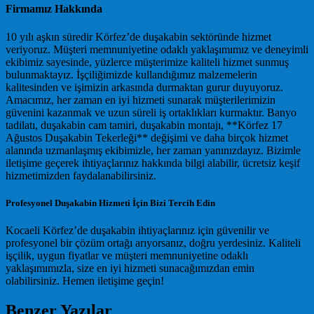
Firmamız Hakkında
10 yılı aşkın süredir Körfez’de duşakabin sektöründe hizmet
veriyoruz. Müşteri memnuniyetine odaklı yaklaşımımız ve deneyimli
ekibimiz sayesinde, yüzlerce müşterimize kaliteli hizmet sunmuş
bulunmaktayız. İşçiliğimizde kullandığımız malzemelerin
kalitesinden ve işimizin arkasında durmaktan gurur duyuyoruz.
Amacımız, her zaman en iyi hizmeti sunarak müşterilerimizin
güvenini kazanmak ve uzun süreli iş ortaklıkları kurmaktır. Banyo
tadilatı, duşakabin cam tamiri, duşakabin montajı, **Körfez 17
Ağustos Duşakabin Tekerleği** değişimi ve daha birçok hizmet
alanında uzmanlaşmış ekibimizle, her zaman yanınızdayız. Bizimle
iletişime geçerek ihtiyaçlarınız hakkında bilgi alabilir, ücretsiz keşif
hizmetimizden faydalanabilirsiniz.
Profesyonel Duşakabin Hizmeti İçin Bizi Tercih Edin
Kocaeli Körfez’de duşakabin ihtiyaçlarınız için güvenilir ve
profesyonel bir çözüm ortağı arıyorsanız, doğru yerdesiniz. Kaliteli
işçilik, uygun fiyatlar ve müşteri memnuniyetine odaklı
yaklaşımımızla, size en iyi hizmeti sunacağımızdan emin
olabilirsiniz. Hemen iletişime geçin!
Benzer Yazılar