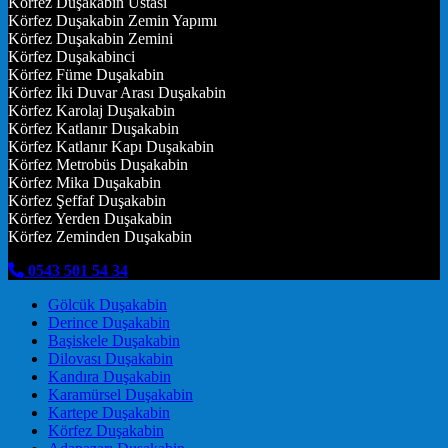
Körfez Duşakabin Ustası
Körfez Duşakabin Zemin Yapımı
Körfez Duşakabin Zemini
Körfez Duşakabinci
Körfez Füme Duşakabin
Körfez İki Duvar Arası Duşakabin
Körfez Karolaj Duşakabin
Körfez Katlanır Duşakabin
Körfez Katlanır Kapı Duşakabin
Körfez Metrobüs Duşakabin
Körfez Mika Duşakabin
Körfez Şeffaf Duşakabin
Körfez Yerden Duşakabin
Körfez Zeminden Duşakabin
0543 501 54 34
Gölcük Duşakabin
Derince Duşakabin
Başiskele Duşakabin
Dilovası Duşakabin
Kandıra Duşakabin
Karamürsel Duşakabin
Kartepe Duşakabin
Körfez Duşakabin