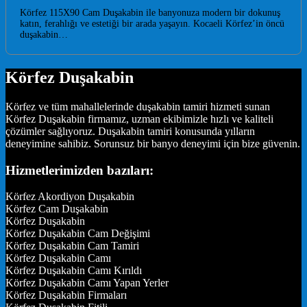
Körfez 115X90 Cam Duşakabin ile banyonuza modern bir dokunuş
katın, ferahlığı ve estetiği bir arada yaşayın. Kocaeli Körfez’in öncü
duşakabin…
Körfez Duşakabin
Körfez ve tüm mahallelerinde duşakabin tamiri hizmeti sunan
Körfez Duşakabin firmamız, uzman ekibimizle hızlı ve kaliteli
çözümler sağlıyoruz. Duşakabin tamiri konusunda yılların
deneyimine sahibiz. Sorunsuz bir banyo deneyimi için bize güvenin.
Hizmetlerimizden bazıları:
Körfez Akordiyon Duşakabin
Körfez Cam Duşakabin
Körfez Duşakabin
Körfez Duşakabin Cam Değişimi
Körfez Duşakabin Cam Tamiri
Körfez Duşakabin Camı
Körfez Duşakabin Camı Kırıldı
Körfez Duşakabin Camı Yapan Yerler
Körfez Duşakabin Firmaları