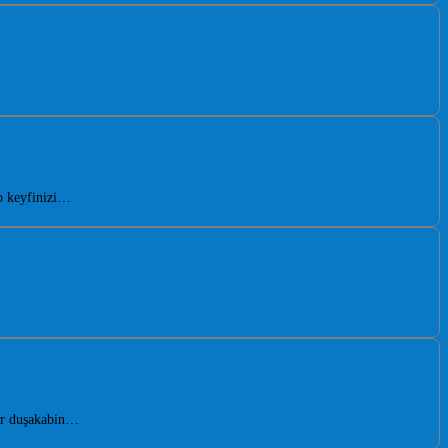
o keyfinizi…
der duşakabin…