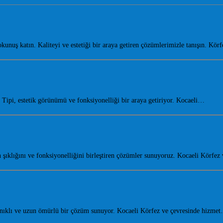
uş katın. Kaliteyi ve estetiği bir araya getiren çözümlerimizle tanışın. Kö
ipi, estetik görünümü ve fonksiyonelliği bir araya getiriyor. Kocaeli…
şıklığını ve fonksiyonelliğini birleştiren çözümler sunuyoruz. Kocaeli Körfe
anıklı ve uzun ömürlü bir çözüm sunuyor. Kocaeli Körfez ve çevresinde hizme