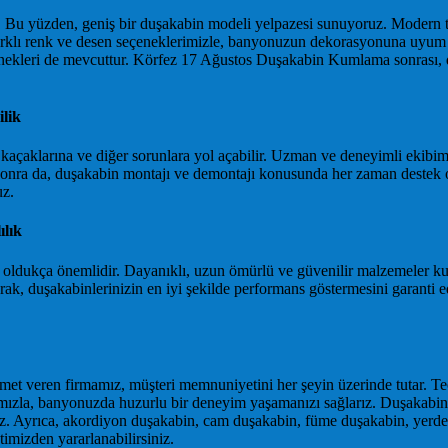
z. Bu yüzden, geniş bir duşakabin modeli yelpazesi sunuyoruz. Modern 
 Farklı renk ve desen seçeneklerimizle, banyonuzun dekorasyonuna uyum
çenekleri de mevcuttur. Körfez 17 Ağustos Duşakabin Kumlama sonrası, 
lik
 kaçaklarına ve diğer sorunlara yol açabilir. Uzman ve deneyimli ekibi
a da, duşakabin montajı ve demontajı konusunda her zaman destek olu
uz.
ılık
n oldukça önemlidir. Dayanıklı, uzun ömürlü ve güvenilir malzemeler ku
arak, duşakabinlerinizin en iyi şekilde performans göstermesini garan
met veren firmamız, müşteri memnuniyetini her şeyin üzerinde tutar. T
ışımızla, banyonuzda huzurlu bir deneyim yaşamanızı sağlarız. Duşakabin
. Ayrıca, akordiyon duşakabin, cam duşakabin, füme duşakabin, yerden 
imizden yararlanabilirsiniz.