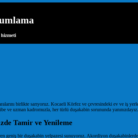
Kumlama
 hizmeti
rını birlikte sarıyoruz. Kocaeli Körfez ve çevresindeki ev ve iş yerle
crübe ve uzman kadromuzla, her türlü duşakabin sorununda yanınızdayız
izde Tamir ve Yenileme
etiren geniş bir duşakabin yelpazesi sunuyoruz. Akordiyon duşakabinle