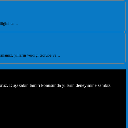
lliğini en…
rmamız, yılların verdiği tecrübe ve…
oruz. Duşakabin tamiri konusunda yılların deneyimine sahibiz.