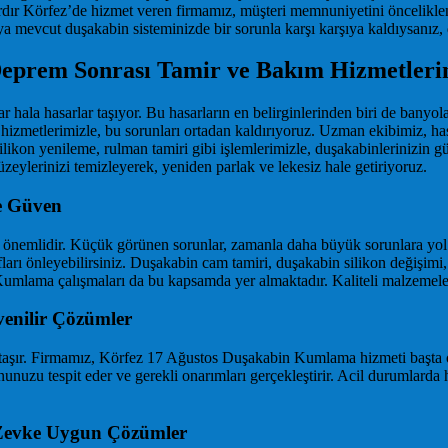
dır Körfez’de hizmet veren firmamız, müşteri memnuniyetini önceliklen
 mevcut duşakabin sisteminizde bir sorunla karşı karşıya kaldıysanız, 
eprem Sonrası Tamir ve Bakım Hizmetleri
hala hasarlar taşıyor. Bu hasarların en belirginlerinden biri de banyolar
tlerimizle, bu sorunları ortadan kaldırıyoruz. Uzman ekibimiz, hasarlı
ikon yenileme, rulman tamiri gibi işlemlerimizle, duşakabinlerinizin gü
lerinizi temizleyerek, yeniden parlak ve lekesiz hale getiriyoruz.
e Güven
nemlidir. Küçük görünen sorunlar, zamanla daha büyük sorunlara yol aça
arı önleyebilirsiniz. Duşakabin cam tamiri, duşakabin silikon değişimi,
lama çalışmaları da bu kapsamda yer almaktadır. Kaliteli malzemeler k
enilir Çözümler
 taşır. Firmamız, Körfez 17 Ağustos Duşakabin Kumlama hizmeti başta o
unuzu tespit eder ve gerekli onarımları gerçekleştirir. Acil durumlarda 
e Zevke Uygun Çözümler