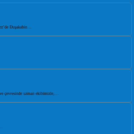
rfez’de Duşakabin…
z ve çevresinde uzman ekibimizle,…
t…