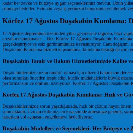
kadar her zevke ve bütçeye uygun seçeneklerimiz mevcut. Uzun yıllar
sunmayı hedefler. Evinizin veya iş yerinizin banyosunu yenilemek veya
Körfez 17 Ağustos Duşakabin Kumlama: D
17 Ağustos depreminin üzerinden yıllar geçmesine rağmen, bazı yapılar 
arızalı mekanizmalar… Biz, Körfez 17 Ağustos Duşakabin Kumlama hizme
gerçekleştiriyor ve eski görünümünüze kavuşturuyor. Cam değişimi, sil
Duşakabin Kumlama hizmeti kapsamında, kumlama tekniği ile cam yüzey
Duşakabin Tamir ve Bakım Hizmetlerimizde Kalite v
Duşakabinlerinizin uzun ömürlü olması için düzenli bakım son derece ö
olası sorunları önceden tespit edip, küçük müdahalelerle büyük masrafl
performansını ve ömrünü uzatıyoruz. Körfez 17 Ağustos Duşakabin Kum
Körfez 17 Ağustos Duşakabin Kumlama: Hızlı ve Güv
Duşakabinlerinizde sorun yaşadığınızda, hızlı bir çözüm hayati önem
sunmaktadır. Uzman ekibimiz, en kısa sürede adresinize gelerek, sorun
hasarlara yol açmasını engellemeyi hedefliyoruz.
Duşakabin Modelleri ve Seçenekleri: Her Bütçeye v