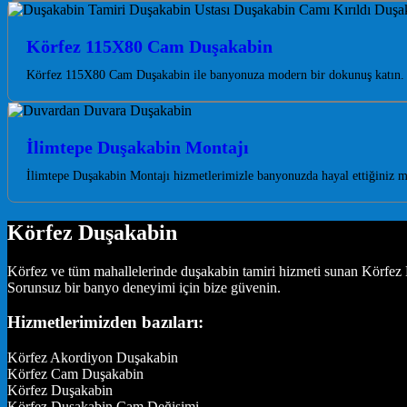
Körfez 115X80 Cam Duşakabin
Körfez 115X80 Cam Duşakabin ile banyonuza modern bir dokunuş katın. Ka
İlimtepe Duşakabin Montajı
İlimtepe Duşakabin Montajı hizmetlerimizle banyonuzda hayal ettiğiniz m
Körfez Duşakabin
Körfez ve tüm mahallelerinde duşakabin tamiri hizmeti sunan Körfez D
Sorunsuz bir banyo deneyimi için bize güvenin.
Hizmetlerimizden bazıları:
Körfez Akordiyon Duşakabin
Körfez Cam Duşakabin
Körfez Duşakabin
Körfez Duşakabin Cam Değişimi