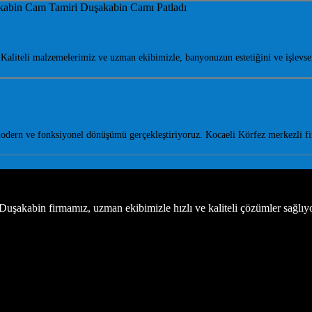
liteli malzemelerimiz ve uzman ekibimizle, banyonuzun estetiğini ve işlevse
odern ve fonksiyonel dönüşümü gerçekleştiriyoruz. Kocaeli Körfez merkezli fi
uşakabin firmamız, uzman ekibimizle hızlı ve kaliteli çözümler sağlıy