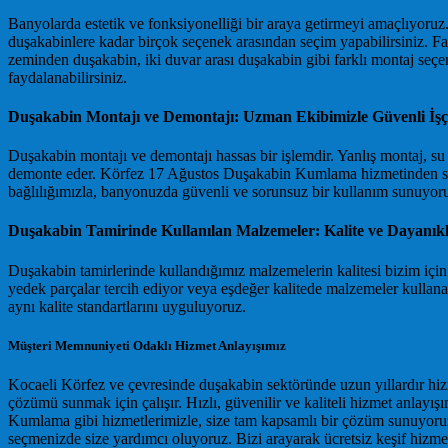
Banyolarda estetik ve fonksiyonelliği bir araya getirmeyi amaçlıyoru
duşakabinlere kadar birçok seçenek arasından seçim yapabilirsiniz.
zeminden duşakabin, iki duvar arası duşakabin gibi farklı montaj se
faydalanabilirsiniz.
Duşakabin Montajı ve Demontajı: Uzman Ekibimizle Güvenli İşçi
Duşakabin montajı ve demontajı hassas bir işlemdir. Yanlış montaj, su
demonte eder. Körfez 17 Ağustos Duşakabin Kumlama hizmetinden sonr
bağlılığımızla, banyonuzda güvenli ve sorunsuz bir kullanım sunuyor
Duşakabin Tamirinde Kullanılan Malzemeler: Kalite ve Dayanıkl
Duşakabin tamirlerinde kullandığımız malzemelerin kalitesi bizim içi
yedek parçalar tercih ediyor veya eşdeğer kalitede malzemeler kullan
aynı kalite standartlarını uyguluyoruz.
Müşteri Memnuniyeti Odaklı Hizmet Anlayışımız
Kocaeli Körfez ve çevresinde duşakabin sektöründe uzun yıllardır hiz
çözümü sunmak için çalışır. Hızlı, güvenilir ve kaliteli hizmet anlay
Kumlama gibi hizmetlerimizle, size tam kapsamlı bir çözüm sunuyoruz
seçmenizde size yardımcı oluyoruz. Bizi arayarak ücretsiz keşif hizmet