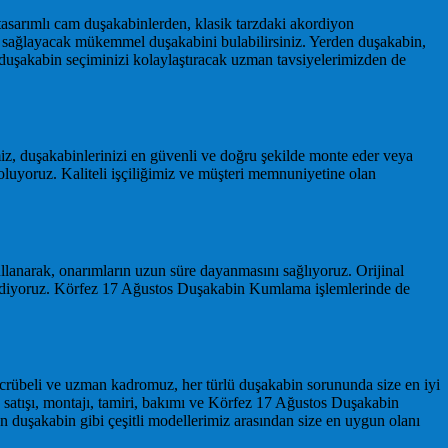
tasarımlı cam duşakabinlerden, klasik tarzdaki akordiyon
 sağlayacak mükemmel duşakabini bulabilirsiniz. Yerden duşakabin,
duşakabin seçiminizi kolaylaştıracak uzman tavsiyelerimizden de
miz, duşakabinlerinizi en güvenli ve doğru şekilde monte eder veya
yoruz. Kaliteli işçiliğimiz ve müşteri memnuniyetine olan
llanarak, onarımların uzun süre dayanmasını sağlıyoruz. Orijinal
ti ediyoruz. Körfez 17 Ağustos Duşakabin Kumlama işlemlerinde de
ecrübeli ve uzman kadromuz, her türlü duşakabin sorununda size en iyi
 satışı, montajı, tamiri, bakımı ve Körfez 17 Ağustos Duşakabin
duşakabin gibi çeşitli modellerimiz arasından size en uygun olanı