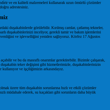
dirir ve en kaliteli malzemeleri kullanarak uzun ömürlü çözümler
doğru adrestesiniz.
miz
daki duşakabinlerde görülebilir. Kırılmış camlar, çatlamış tekneler,
 duşakabinlerinizi inceliyor, gerekli tamir ve bakım işlemlerini
venliğini ve işlevselliğini yeniden sağlıyoruz. Körfez 17 Ağustos
bilir ve bu da masraflı onarımlar gerektirebilir. Bizimle çalışarak,
 duşakabin teker değişimi gibi hizmetlerimizle, duşakabinlerinizin
ullanıyor ve işçiliğimizin arkasındayız.
lmak üzere tüm duşakabin sorunlarına hızlı ve etkili çözümler
hızlı müdahale ederek, su kaçakları gibi sorunların daha büyük