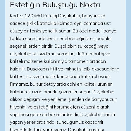
Estetiğin Buluştuğu Nokta
Körfez 120×60 Karolaj Duşakabin, banyonuza
sadece şıklık katmakla kalmaz, aynı zamanda üst
düzey bir fonksiyonellik sunar. Bu özel model, banyo
tadilatı sürecinde tercih edebileceğiniz en popüler
seçeneklerden biridir. Duşakabin su kaçağı veya
duşakabin su sızdırma sorunları, doğru montaj ve
kaliteli malzeme kullanımıyla tamamen ortadan
kaldırılır. Duşakabin fitili ve mıknatısı gibi aksesuarların
kalitesi, su sızdırmazlık konusunda kritik rol oynar.
Firmamız, bu tür detaylarda dahi en kaliteli ürünleri
kullanarak uzun ömürlü çözümler sunar. Duşakabin
silikon değişimi ve yenileme işlemleri de banyonuzun
hijyenini ve estetiğini korumak için düzenli olarak
yapılması gereken bakımlardandır. Duşakabin tamiri
yapan yerler arasında, sunduğumuz kapsamlı
hizmetlerle fark yaratıyoruz. Duşakabin ustası