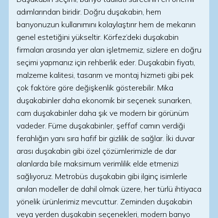
adımlarından biridir. Doğru duşakabin, hem
banyonuzun kullanımını kolaylaştırır hem de mekanın
genel estetiğini yükseltir. Körfez’deki duşakabin
firmaları arasında yer alan işletmemiz, sizlere en doğru
seçimi yapmanız için rehberlik eder. Duşakabin fiyatı,
malzeme kalitesi, tasarım ve montaj hizmeti gibi pek
çok faktöre göre değişkenlik gösterebilir. Mika
duşakabinler daha ekonomik bir seçenek sunarken,
cam duşakabinler daha şık ve modern bir görünüm
vadeder. Füme duşakabinler, şeffaf camın verdiği
ferahlığın yanı sıra hafif bir gizlilik de sağlar. İki duvar
arası duşakabin gibi özel çözümlerimizle de dar
alanlarda bile maksimum verimlilik elde etmenizi
sağlıyoruz. Metrobüs duşakabin gibi ilginç isimlerle
anılan modeller de dahil olmak üzere, her türlü ihtiyaca
yönelik ürünlerimiz mevcuttur. Zeminden duşakabin
veya yerden duşakabin seçenekleri, modern banyo