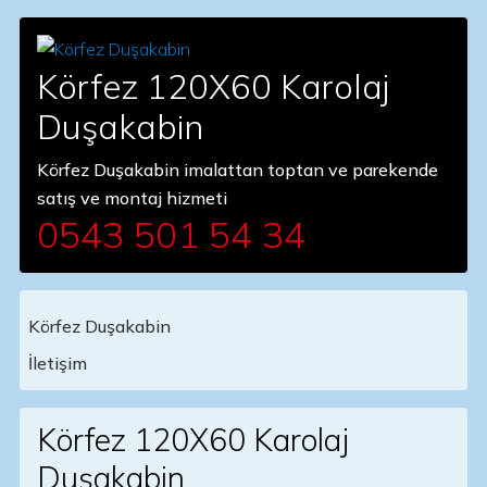
Körfez 120X60 Karolaj
Duşakabin
Körfez Duşakabin imalattan toptan ve parekende
satış ve montaj hizmeti
0543 501 54 34
Körfez Duşakabin
Main Navigation
İletişim
Körfez 120X60 Karolaj
Duşakabin