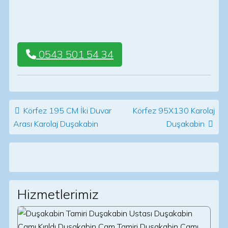
0543 501 54 34
Post navigation
Körfez 195 CM İki Duvar
Körfez 95X130 Karolaj
Arası Karolaj Duşakabin
Duşakabin
Hizmetlerimiz