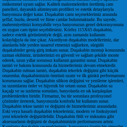
mükemmel uyum sağlar. Kaliteli malzemelerden üretilmiş cam
panelleri, dayanıklı alüminyum profilleri ve estetik detaylarıyla
banyonuza değer katar. Duşakabin camı seçeneklerimiz arasında
şeffaf, buzlu, desenli ve füme camlar bulunmaktadır. Bu sayede,
mahremiyetinizi koruyabilir veya banyonuzun genel dekorasyonuna
en uygun cam tipini seçebilirsiniz. Körfez 115X65 duşakabin,
sadece estetik görünümüyle değil, aynı zamanda kullanım
kolaylığıyla da öne çıkar. Akordiyon duşakabin modellerimiz, dar
alanlarda bile yerden tasarruf etmenizi sağlarken, sürgülü
duşakabinler geniş giriş imkanı sunar. Duşakabin montajı konusunda
uzman ekibimiz, ürünlerimizi en güvenli ve sağlam şekilde monte
ederek, uzun yıllar sorunsuz kullanım garantisi sunar. Duşakabin
tamiri ve bakımı konusunda da hizmetlerimiz devam etmektedir.
Duşakabin rulman tamiri, duşakabin tekerlek değişimi gibi küçük
onarımlar, duşakabininizin ömrünü uzatır ve ilk günkü performansını
korumasını sağlar. Duşakabin silikon değişimi ve yenileme işlemleri,
su sızıntılarını önler ve hijyenik bir ortam sunar. Duşakabin su
kaçağı ve su sızdırma sorunları, banyolarda en sık karşılaşılan
problemlerden biridir. Firmamız, bu tür sorunlara profesyonel
çözümler üreterek, banyonuzda konforlu bir kullanım sunar.
Duşakabin tekne tamiri ve değişimi de hizmetlerimiz arasındadır.
Eski veya hasarlı duşakabin tekneleriniz, modern ve fonksiyonel
yeni teknelerle değiştirilebilir. Duşakabin fitili ve mıknatısı gibi
aksesuarların değişimi de duşakabininizin performansını artırır.
Kumlama duşakabin seçeneklerimiz, banyonuza özgün bir atmosfer