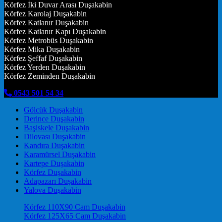
Körfez İki Duvar Arası Duşakabin
Körfez Karolaj Duşakabin
Körfez Katlanır Duşakabin
Körfez Katlanır Kapı Duşakabin
Körfez Metrobüs Duşakabin
Körfez Mika Duşakabin
Körfez Şeffaf Duşakabin
Körfez Yerden Duşakabin
Körfez Zeminden Duşakabin
0543 501 54 34
Gölcük Duşakabin
Derince Duşakabin
Başiskele Duşakabin
Dilovası Duşakabin
Kandıra Duşakabin
Karamürsel Duşakabin
Kartepe Duşakabin
Körfez Duşakabin
Adapazarı Duşakabin
Yalova Duşakabin
Körfez 110X90 Cam Duşakabin
Körfez 125X65 Cam Duşakabin