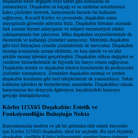
duşakabin tekne değişimi veya tamiri gibi konularda da
yanınızdayız. Duşakabin su kaçağı ve su sızdırma sorunlarınıza
kalıcı çözümler üreterek, banyonuzda huzurlu bir kullanım
sağlıyoruz. Kocaeli Körfez ve çevresinde, duşakabin ustası
arayışınızda güvenilir adresiniz biziz. Duşakabin firmaları arasında
fark yaratan hizmet anlayışımız ve müşteri memnuniyeti odaklı
yaklaşımımızla öne çıkıyoruz. Mika duşakabin seçeneklerimizle de
ekonomik ve kullanışlı çözümler sunuyoruz. Metrobüs duşakabin
gibi özel ihtiyaçlara yönelik çözümlerimiz de mevcuttur. Duşakabin
montajı konusunda uzman ekibimiz, en kısa sürede ve en titiz
şekilde montaj işlemini gerçekleştirir. Duşakabin silikon değişimi ve
yenileme hizmetlerimizle de hijyenik bir banyo ortamı sağlıyoruz.
Duşakabin zemini ve duşakabin teknesi konularında da profesyonel
çözümler sunmaktayız. Zeminden duşakabin montajı ve yerden
duşakabin kurulumu gibi özel taleplerinizde de yanınızdayız. Tekne
kaldırma işlemleri de hizmetlerimiz arasındadır. Duşakabinci olarak,
banyonuzun her detayıyla ilgileniyor, hayalinizdeki banyoyu
gerçeğe dönüştürüyoruz.
Körfez 115X65 Duşakabin: Estetik ve
Fonksiyonelliğin Buluştuğu Nokta
Banyolarınızda modern ve şık bir görünüm elde etmek isteyenler
için Körfez 115X65 duşakabin, ideal bir seçimdir. Bu özel ölçüdeki
duşakabin, özellikle Körfez bölgesindeki standart banyo tiplerine