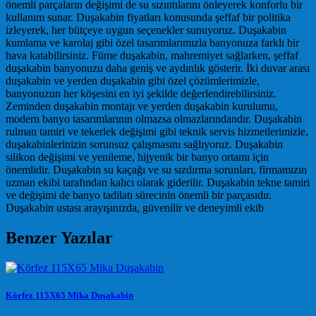
önemli parçaların değişimi de su sızıntılarını önleyerek konforlu bir
kullanım sunar. Duşakabin fiyatları konusunda şeffaf bir politika
izleyerek, her bütçeye uygun seçenekler sunuyoruz. Duşakabin
kumlama ve karolaj gibi özel tasarımlarımızla banyonuza farklı bir
hava katabilirsiniz. Füme duşakabin, mahremiyet sağlarken, şeffaf
duşakabin banyonuzu daha geniş ve aydınlık gösterir. İki duvar arası
duşakabin ve yerden duşakabin gibi özel çözümlerimizle,
banyonuzun her köşesini en iyi şekilde değerlendirebilirsiniz.
Zeminden duşakabin montajı ve yerden duşakabin kurulumu,
modern banyo tasarımlarının olmazsa olmazlarındandır. Duşakabin
rulman tamiri ve tekerlek değişimi gibi teknik servis hizmetlerimizle,
duşakabinlerinizin sorunsuz çalışmasını sağlıyoruz. Duşakabin
silikon değişimi ve yenileme, hijyenik bir banyo ortamı için
önemlidir. Duşakabin su kaçağı ve su sızdırma sorunları, firmamızın
uzman ekibi tarafından kalıcı olarak giderilir. Duşakabin tekne tamiri
ve değişimi de banyo tadilatı sürecinin önemli bir parçasıdır.
Duşakabin ustası arayışınızda, güvenilir ve deneyimli ekib
Benzer Yazılar
Körfez 115X65 Mika Duşakabin