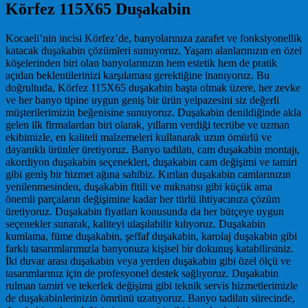
Körfez 115X65 Duşakabin
Kocaeli’nin incisi Körfez’de, banyolarınıza zarafet ve fonksiyonellik
katacak duşakabin çözümleri sunuyoruz. Yaşam alanlarınızın en özel
köşelerinden biri olan banyolarınızın hem estetik hem de pratik
açıdan beklentilerinizi karşılaması gerektiğine inanıyoruz. Bu
doğrultuda, Körfez 115X65 duşakabin başta olmak üzere, her zevke
ve her banyo tipine uygun geniş bir ürün yelpazesini siz değerli
müşterilerimizin beğenisine sunuyoruz. Duşakabin denildiğinde akla
gelen ilk firmalardan biri olarak, yılların verdiği tecrübe ve uzman
ekibimizle, en kaliteli malzemeleri kullanarak uzun ömürlü ve
dayanıklı ürünler üretiyoruz. Banyo tadilatı, cam duşakabin montajı,
akordiyon duşakabin seçenekleri, duşakabin cam değişimi ve tamiri
gibi geniş bir hizmet ağına sahibiz. Kırılan duşakabin camlarınızın
yenilenmesinden, duşakabin fitili ve mıknatısı gibi küçük ama
önemli parçaların değişimine kadar her türlü ihtiyacınıza çözüm
üretiyoruz. Duşakabin fiyatları konusunda da her bütçeye uygun
seçenekler sunarak, kaliteyi ulaşılabilir kılıyoruz. Duşakabin
kumlama, füme duşakabin, şeffaf duşakabin, karolaj duşakabin gibi
farklı tasarımlarımızla banyonuza kişisel bir dokunuş katabilirsiniz.
İki duvar arası duşakabin veya yerden duşakabin gibi özel ölçü ve
tasarımlarınız için de profesyonel destek sağlıyoruz. Duşakabin
rulman tamiri ve tekerlek değişimi gibi teknik servis hizmetlerimizle
de duşakabinlerinizin ömrünü uzatıyoruz. Banyo tadilatı sürecinde,