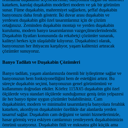
katarken, karolaj duşakabin modelleri modern ve şık bir görünüm
sunar. Füme duşakabin, mahremiyet sağlarken, şeffaf duşakabin
banyonuzu daha ferah gösterir. İki duvar arası duşakabin ve
yerdesen duşakabin gibi özel tasarımlarınız için de çözüm
ortağınızız. Zeminden duşakabin montajı ve yerden duşakabin
kurulumu, modern banyo tasarımlarının vazgeçilmezlerindendir.
Duşakabin fiyatları konusunda da rekabetçi çözümler sunarak,
kaliteyi herkes için ulaşılabilir kılıyoruz. Duşakabinci olarak,
banyonuzun her ihtiyacını karşılıyor, yaşam kalitenizi artıracak
çözümler sunuyoruz.
Banyo Tadilatı ve Duşakabin Çözümleri
Banyo tadilatı, yaşam alanlarınızda önemli bir iyileştirme sağlar ve
banyonuzun hem fonksiyonelliğini hem de estetiğini artırır. Bu
süreçte duşakabin seçimi, banyonuzun genel görünümünü ve
kullanımını doğrudan etkiler. Körfez 115X65 duşakabin gibi özel
ölçülerde veya standart ölçülerde sunduğumuz geniş ürün yelpazesi
ile her banyo tipine uygun çözümler bulabilirsiniz. Cam
duşakabinler, modern ve minimalist tasarımlarıyla banyolara ferahlık
katarken, akordiyon duşakabinler özellikle dar alanlarda yerden
tasarruf sağlar. Duşakabin cam değişimi ve tamiri hizmetlerimizle,
hasar görmüş veya eskiyen camlarınızı yenileyerek duşakabininizin
ömrünü uzatıyoruz. Duşakabin fitili ve mıknatısı gibi küçük ama