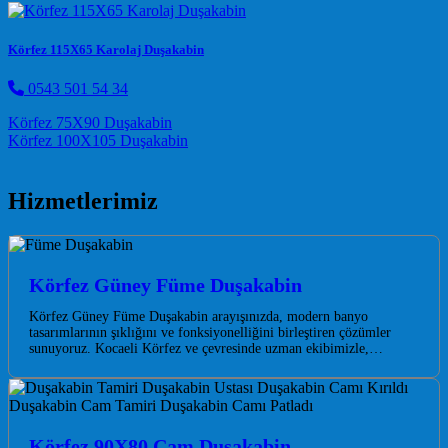
Körfez 115X65 Karolaj Duşakabin
0543 501 54 34
Post navigation
Körfez 75X90 Duşakabin
Körfez 100X105 Duşakabin
Hizmetlerimiz
Körfez Güney Füme Duşakabin
Körfez Güney Füme Duşakabin arayışınızda, modern banyo
tasarımlarının şıklığını ve fonksiyonelliğini birleştiren çözümler
sunuyoruz. Kocaeli Körfez ve çevresinde uzman ekibimizle,…
Körfez 90X80 Cam Duşakabin