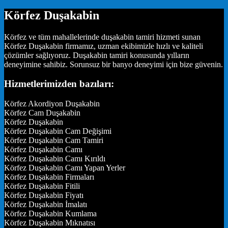
Körfez Duşakabin
Körfez ve tüm mahallelerinde duşakabin tamiri hizmeti sunan
Körfez Duşakabin firmamız, uzman ekibimizle hızlı ve kaliteli
çözümler sağlıyoruz. Duşakabin tamiri konusunda yılların
deneyimine sahibiz. Sorunsuz bir banyo deneyimi için bize güvenin.
Hizmetlerimizden bazıları:
Körfez Akordiyon Duşakabin
Körfez Cam Duşakabin
Körfez Duşakabin
Körfez Duşakabin Cam Değişimi
Körfez Duşakabin Cam Tamiri
Körfez Duşakabin Camı
Körfez Duşakabin Camı Kırıldı
Körfez Duşakabin Camı Yapan Yerler
Körfez Duşakabin Firmaları
Körfez Duşakabin Fitili
Körfez Duşakabin Fiyatı
Körfez Duşakabin İmalatı
Körfez Duşakabin Kumlama
Körfez Duşakabin Mıknatısı