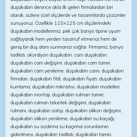
duşakabin denince akla ilk gelen firmalardan biri
olarak, sizlere özel ölçülerde ve tasarımlarda çözümler
sunuyoruz. Özellikle 115×125 cm ölçülerindeki
duşakabin modellerimiz, pek çok banyo tipine uyum
sağlayarak hem yerden tasarruf etmenizi hem de
geniş bir duş alanı sunmanızı sağlar. Firmamız, banyo
tadilatı, akordiyon duşakabin, cam duşakabin,
duşakabin cam değişimi, duşakabin cam tamiri,
duşakabin cam yenileme, duşakabin camı, duşakabin
firmaları, duşakabin fitili, duşakabin fiyatı, duşakabin
kumlama, duşakabin mıknatısı, duşakabin modelleri,
duşakabin montajı, duşakabin rulman tamiri,
duşakabin rulman tekerlek değişimi, duşakabin
rulmanı, duşakabin satışı, duşakabin silikon değişimi,
duşakabin silikon yenileme, duşakabin su kaçağı,
duşakabin su sızdırma su kaçırma sorunlarının
giderilmesi, duşakabin tadilatı, duşakabin tamiri,