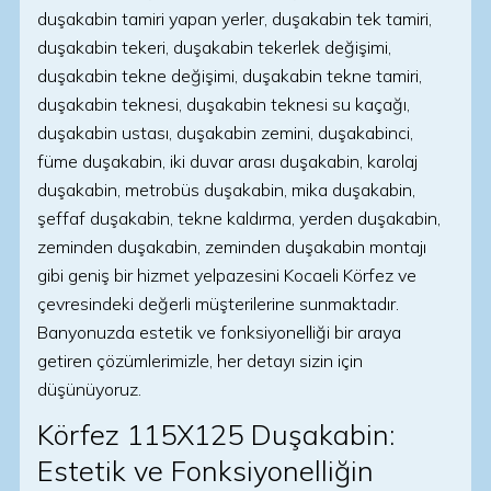
duşakabin tamiri yapan yerler, duşakabin tek tamiri,
duşakabin tekeri, duşakabin tekerlek değişimi,
duşakabin tekne değişimi, duşakabin tekne tamiri,
duşakabin teknesi, duşakabin teknesi su kaçağı,
duşakabin ustası, duşakabin zemini, duşakabinci,
füme duşakabin, iki duvar arası duşakabin, karolaj
duşakabin, metrobüs duşakabin, mika duşakabin,
şeffaf duşakabin, tekne kaldırma, yerden duşakabin,
zeminden duşakabin, zeminden duşakabin montajı
gibi geniş bir hizmet yelpazesini Kocaeli Körfez ve
çevresindeki değerli müşterilerine sunmaktadır.
Banyonuzda estetik ve fonksiyonelliği bir araya
getiren çözümlerimizle, her detayı sizin için
düşünüyoruz.
Körfez 115X125 Duşakabin:
Estetik ve Fonksiyonelliğin