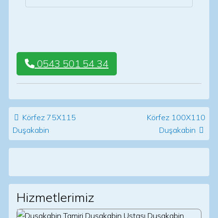
0543 501 54 34
Post navigation
Körfez 75X115
Körfez 100X110
Duşakabin
Duşakabin
Hizmetlerimiz