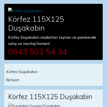
Körfez 115X125
Duşakabin
Körfez Duşakabin imalattan toptan ve parekende
satış ve montaj hizmeti
0543 501 54 34
Körfez Duşakabin
Main Navigation
İletişim
Körfez 115X125 Duşakabin