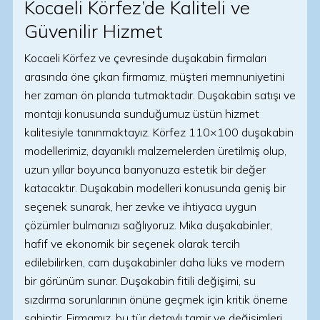
Kocaeli Körfez’de Kaliteli ve
Güvenilir Hizmet
Kocaeli Körfez ve çevresinde duşakabin firmaları
arasında öne çıkan firmamız, müşteri memnuniyetini
her zaman ön planda tutmaktadır. Duşakabin satışı ve
montajı konusunda sunduğumuz üstün hizmet
kalitesiyle tanınmaktayız. Körfez 110×100 duşakabin
modellerimiz, dayanıklı malzemelerden üretilmiş olup,
uzun yıllar boyunca banyonuza estetik bir değer
katacaktır. Duşakabin modelleri konusunda geniş bir
seçenek sunarak, her zevke ve ihtiyaca uygun
çözümler bulmanızı sağlıyoruz. Mika duşakabinler,
hafif ve ekonomik bir seçenek olarak tercih
edilebilirken, cam duşakabinler daha lüks ve modern
bir görünüm sunar. Duşakabin fitili değişimi, su
sızdırma sorunlarının önüne geçmek için kritik öneme
sahiptir. Firmamız, bu tür detaylı tamir ve değişimleri