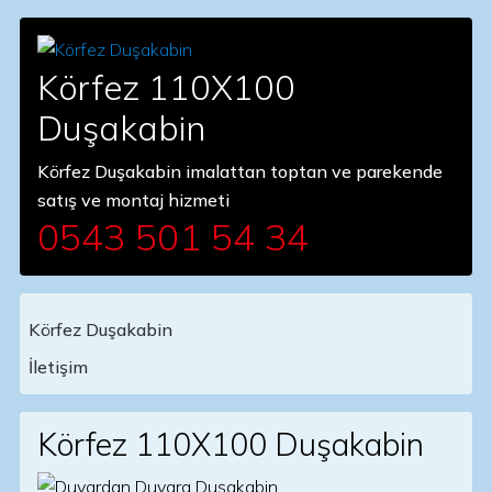
Körfez 110X100
Duşakabin
Körfez Duşakabin imalattan toptan ve parekende
satış ve montaj hizmeti
0543 501 54 34
Körfez Duşakabin
Main Navigation
İletişim
Körfez 110X100 Duşakabin