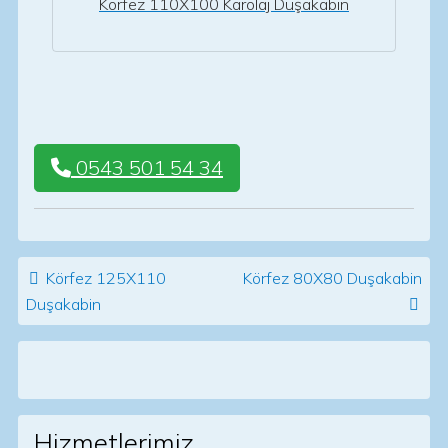
Körfez 110X100 Karolaj Duşakabin
0543 501 54 34
Post navigation
Körfez 125X110
Körfez 80X80 Duşakabin
Duşakabin
Hizmetlerimiz