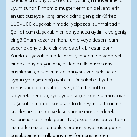
özellikle orta büyüklükteki banyolar için mükemmel bir
uyum sunar. Firmamız, müşterilerimizin beklentilerini
en üst düzeyde karşılamak adına geniş bir Körfez
110×100 duşakabin model yelpazesi sunmaktadır.
Şeffaf cam duşakabinler, banyonuza aydınlık ve geniş
bir görünüm kazandırırken, füme veya desenli cam
seçenekleriyle de gizlilik ve estetik birleştirilebilir.
Karolaj duşakabin modellerimiz, modern ve sanatsal
bir dokunuş arayanlar için idealdir. İki duvar arası
duşakabin çözümlerimizle, banyonuzun şekline en
uygun yerleşimi sağlayabiliriz. Duşakabin fiyatları
konusunda da rekabetçi ve şeffaf bir politika
izleyerek, her bütçeye uygun seçenekler sunmaktayız.
Duşakabin montajı konusunda deneyimli ustalarımız,
ürünlerinizi titizlikle ve kısa sürede monte ederek
kullanıma hazır hale getirir. Duşakabin tadilatı ve tamiri
hizmetlerimizle, zamanla yıpranan veya hasar gören
duşakabinlerinizi ilk günkü performansına geri