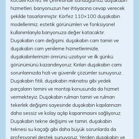
Kocaeli Körfez ve çevresinde sunduğumuz duşakabin
hizmetleri, banyonuzun her ihtiyacına cevap verecek
şekilde tasarlanmıştır. Körfez 110×100 duşakabin
modellerimiz, estetik görünümleri ve fonksiyonel
kullanımlarıyla banyonuza değer katacaktır.
Duşakabin cam değişimi, duşakabin cam tamiri ve
duşakabin cam yenileme hizmetlerimizle,
duşakabinlerinizin ömrünü uzatıyor ve ilk günkü
görünümünü kazandırıyoruz. Kırılan duşakabin camı
sorunlarınızda hızlı ve güvenilir çözümler sunuyoruz.
Duşakabin fitili, duşakabin mıknatısı gibi yedek
parçaların temini ve montajı konusunda da hizmet
vermekteyiz. Duşakabin rulman tamiri ve rulman
tekerlek değişimi sayesinde duşakabin kapılarınızın
daha sessiz ve kolay açılıp kapanmasını sağlıyoruz.
Duşakabin tekne değişimi ve tamiri, duşakabin
teknesi su kaçağı gibi daha büyük sorunlarda da
profesyonel destek sunuyoruz. Yerden duşakabin ve