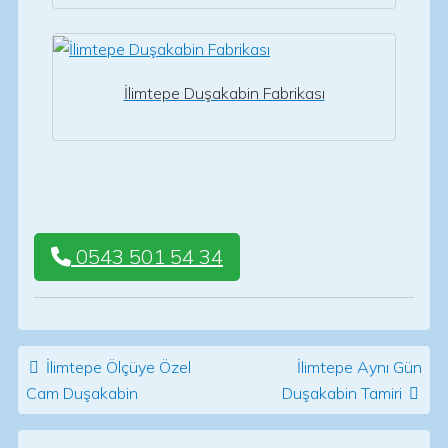
İlimtepe Duşakabin Fabrikası
0543 501 54 34
Post navigation
İlimtepe Ölçüye Özel
İlimtepe Aynı Gün
Cam Duşakabin
Duşakabin Tamiri