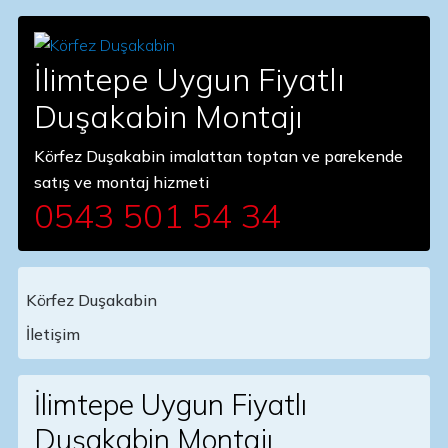
İlimtepe Uygun Fiyatlı
Duşakabin Montajı
Körfez Duşakabin imalattan toptan ve parekende
satış ve montaj hizmeti
0543 501 54 34
Körfez Duşakabin
Main Navigation
İletişim
İlimtepe Uygun Fiyatlı
Duşakabin Montajı