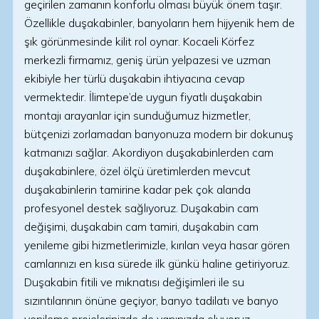
geçirilen zamanın konforlu olması büyük önem taşır.
Özellikle duşakabinler, banyoların hem hijyenik hem de
şık görünmesinde kilit rol oynar. Kocaeli Körfez
merkezli firmamız, geniş ürün yelpazesi ve uzman
ekibiyle her türlü duşakabin ihtiyacına cevap
vermektedir. İlimtepe’de uygun fiyatlı duşakabin
montajı arayanlar için sunduğumuz hizmetler,
bütçenizi zorlamadan banyonuza modern bir dokunuş
katmanızı sağlar. Akordiyon duşakabinlerden cam
duşakabinlere, özel ölçü üretimlerden mevcut
duşakabinlerin tamirine kadar pek çok alanda
profesyonel destek sağlıyoruz. Duşakabin cam
değişimi, duşakabin cam tamiri, duşakabin cam
yenileme gibi hizmetlerimizle, kırılan veya hasar gören
camlarınızı en kısa sürede ilk günkü haline getiriyoruz.
Duşakabin fitili ve mıknatısı değişimleri ile su
sızıntılarının önüne geçiyor, banyo tadilatı ve banyo