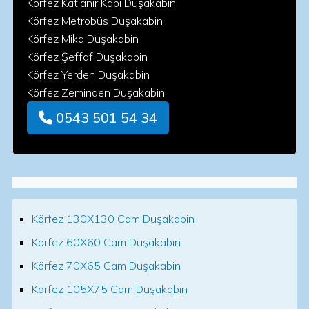
Körfez Katlanır Kapı Duşakabin
Körfez Metrobüs Duşakabin
Körfez Mika Duşakabin
Körfez Şeffaf Duşakabin
Körfez Yerden Duşakabin
Körfez Zeminden Duşakabin
0543 501 54 34
Körfez 130X130 Cam Duşakabin
Körfez 60X60 Cam Duşakabin
Körfez 70X65 Cam Duşakabin
Körfez 105X75 Cam Duşakabin