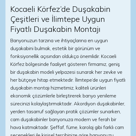
Kocaeli Körfez’de Duşakabin
Çeşitleri ve İlimtepe Uygun
Fiyatlı Duşakabin Montajı
Banyonuzun tarzına ve ihtiyaçlarına en uygun
duşakabini bulmak, estetik bir görünüm ve
fonksiyonellik açısından oldukça önemlidir. Kocaeli
Körfez bölgesinde faaliyet gösteren firmamız, geniş
bir duşakabin modeli yelpazesi sunarak her zevke ve
her bütçeye hitap etmektedir. İlimtepe’de uygun fiyatlı
duşakabin montajı hizmetimiz, kaliteli ürünleri
ekonomik çözümlerle birleştirerek banyo yenileme
sürecinizi kolaylaştırmaktadır. Akordiyon duşakabinler,
yerden tasarruf sağlayan pratik çözümler sunarken,
cam duşakabinler banyonuza modern ve ferah bir
hava katmaktadır. Şeffaf, füme, karolaj gibi farklı cam
seçenekleri ile kişisel tercihinize göre banyonuzu