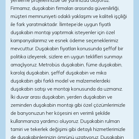
yenileme projelerinizde de yanınızda oluyoruz.
Firmamız, duşakabin firmaları arasında güvenilirliği,
müşteri memnuniyeti odaklı yaklaşımı ve kaliteli işçiliği
ile fark yaratmaktadır. İlimtepe’de uygun fiyatlı
duşakabin montajı yaptırmak isteyenler için özel
kampanyalarımız ve esnek ödeme seçeneklerimiz
mevcuttur. Duşakabin fiyatları konusunda şeffaf bir
politika izleyerek, sizlere en uygun teklifleri sunmayı
amaçlıyoruz. Metrobüs duşakabin, füme duşakabin,
karolaj duşakabin, şeffaf duşakabin ve mika
duşakabin gibi farklı model ve malzemelerdeki
duşakabin satışı ve montajı konusunda da uzmanız.
İki duvar arası duşakabin, yerden duşakabin ve
zeminden duşakabin montajı gibi özel çözümlerimizle
de banyonuzun her köşesini en verimli şekilde
kullanmanıza yardımcı oluyoruz. Duşakabin rulman
tamiri ve tekerlek değişimi gibi detaylı hizmetlerimizle
de duşakabinlerinizin ömrünü uzatıyoruz. Duşakabin