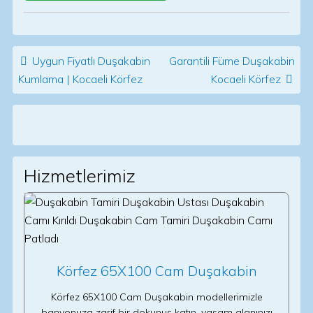
Post navigation
Uygun Fiyatlı Duşakabin
Garantili Füme Duşakabin
Kumlama | Kocaeli Körfez
Kocaeli Körfez
Hizmetlerimiz
Körfez 65X100 Cam Duşakabin
Körfez 65X100 Cam Duşakabin modellerimizle
banyonuza zarif bir dokunuş katın, yaşam alanınızı