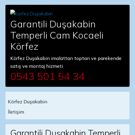
Garantili Duşakabin
Temperli Cam Kocaeli
Körfez
Körfez Duşakabin imalattan toptan ve parekende
satış ve montaj hizmeti
0543 501 54 34
Körfez Duşakabin
Main Navigation
İletişim
Garantili Duşakabin Temperli