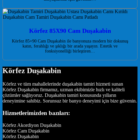
Körfez 85X90 Cam Duşakabin
Körfez 85×90 Cam Duşakabin ile banyonuza modern bir dokunuş
katın, ferahlığı ve şıklığı bir arada yaşayın. Estetik ve
fonksiyonelliği birleştiren…
Körfez Duşakabin
Körfez ve tüm mahallelerinde duşakabin tamiri hizmeti sunan
Körfez Duşakabin firmamız, uzman ekibimizle hızlı ve kaliteli
çözümler sağlıyoruz. Duşakabin tamiri konusunda yılların
deneyimine sahibiz. Sorunsuz bir banyo deneyimi için bize güvenin.
Hizmetlerimizden bazıları:
Körfez Akordiyon Duşakabin
Körfez Cam Duşakabin
Körfez Duşakabin