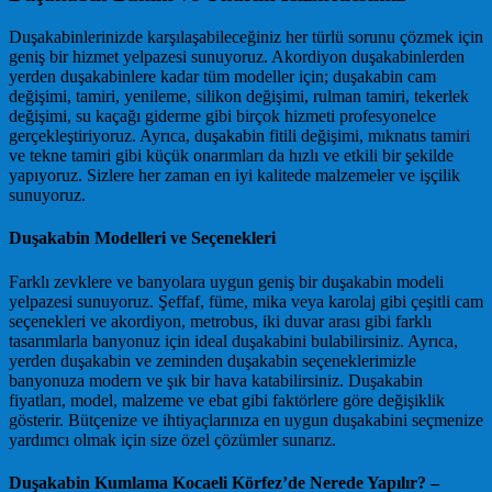
Duşakabinlerinizde karşılaşabileceğiniz her türlü sorunu çözmek için
geniş bir hizmet yelpazesi sunuyoruz. Akordiyon duşakabinlerden
yerden duşakabinlere kadar tüm modeller için; duşakabin cam
değişimi, tamiri, yenileme, silikon değişimi, rulman tamiri, tekerlek
değişimi, su kaçağı giderme gibi birçok hizmeti profesyonelce
gerçekleştiriyoruz. Ayrıca, duşakabin fitili değişimi, mıknatıs tamiri
ve tekne tamiri gibi küçük onarımları da hızlı ve etkili bir şekilde
yapıyoruz. Sizlere her zaman en iyi kalitede malzemeler ve işçilik
sunuyoruz.
Duşakabin Modelleri ve Seçenekleri
Farklı zevklere ve banyolara uygun geniş bir duşakabin modeli
yelpazesi sunuyoruz. Şeffaf, füme, mika veya karolaj gibi çeşitli cam
seçenekleri ve akordiyon, metrobus, iki duvar arası gibi farklı
tasarımlarla banyonuz için ideal duşakabini bulabilirsiniz. Ayrıca,
yerden duşakabin ve zeminden duşakabin seçeneklerimizle
banyonuza modern ve şık bir hava katabilirsiniz. Duşakabin
fiyatları, model, malzeme ve ebat gibi faktörlere göre değişiklik
gösterir. Bütçenize ve ihtiyaçlarınıza en uygun duşakabini seçmenize
yardımcı olmak için size özel çözümler sunarız.
Duşakabin Kumlama Kocaeli Körfez’de Nerede Yapılır? –