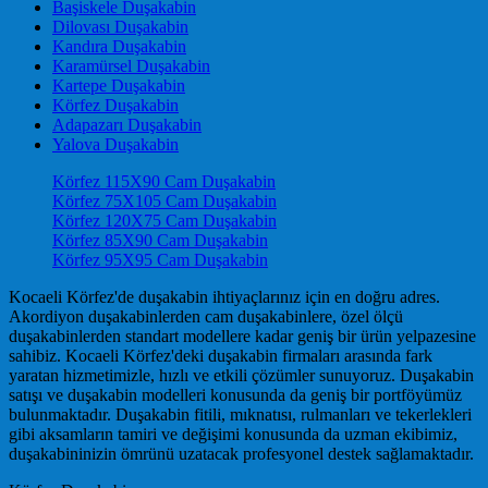
Başiskele Duşakabin
Dilovası Duşakabin
Kandıra Duşakabin
Karamürsel Duşakabin
Kartepe Duşakabin
Körfez Duşakabin
Adapazarı Duşakabin
Yalova Duşakabin
Körfez 115X90 Cam Duşakabin
Körfez 75X105 Cam Duşakabin
Körfez 120X75 Cam Duşakabin
Körfez 85X90 Cam Duşakabin
Körfez 95X95 Cam Duşakabin
Kocaeli Körfez'de duşakabin ihtiyaçlarınız için en doğru adres.
Akordiyon duşakabinlerden cam duşakabinlere, özel ölçü
duşakabinlerden standart modellere kadar geniş bir ürün yelpazesine
sahibiz. Kocaeli Körfez'deki duşakabin firmaları arasında fark
yaratan hizmetimizle, hızlı ve etkili çözümler sunuyoruz. Duşakabin
satışı ve duşakabin modelleri konusunda da geniş bir portföyümüz
bulunmaktadır. Duşakabin fitili, mıknatısı, rulmanları ve tekerlekleri
gibi aksamların tamiri ve değişimi konusunda da uzman ekibimiz,
duşakabininizin ömrünü uzatacak profesyonel destek sağlamaktadır.