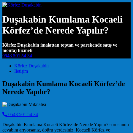
Duşakabin Kumlama Kocaeli
Körfez’de Nerede Yapılır?
Körfez Duşakabin imalattan toptan ve parekende satış ve
montaj hizmeti
0543 501 54 34
Main Navigation
Körfez Duşakabin
İletişim
Duşakabin Kumlama Kocaeli Körfez’de
Nerede Yapılır?
0543 501 54 34
Duşakabin Kumlama Kocaeli Körfez’de Nerede Yapılır? sorusunun
cevabını arıyorsanız, doğru yerdesiniz. Kocaeli Körfez ve