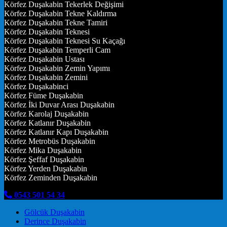
Körfez Duşakabin Tekerlek Değişimi
Körfez Duşakabin Tekne Kaldırma
Körfez Duşakabin Tekne Tamiri
Körfez Duşakabin Teknesi
Körfez Duşakabin Teknesi Su Kaçağı
Körfez Duşakabin Temperli Cam
Körfez Duşakabin Ustası
Körfez Duşakabin Zemin Yapımı
Körfez Duşakabin Zemini
Körfez Duşakabinci
Körfez Füme Duşakabin
Körfez İki Duvar Arası Duşakabin
Körfez Karolaj Duşakabin
Körfez Katlanır Duşakabin
Körfez Katlanır Kapı Duşakabin
Körfez Metrobüs Duşakabin
Körfez Mika Duşakabin
Körfez Şeffaf Duşakabin
Körfez Yerden Duşakabin
Körfez Zeminden Duşakabin
0543 501 54 34
Gölcük Duşakabin
Derince Duşakabin