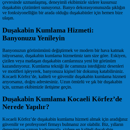
çevresinde uzmanlaşmış, deneyimli ekibimizle sizlere kusursuz
duşakabin çözümleri sunuyoruz. Banyo dekorasyonunuzda şıklığın
ve fonksiyonelliğin bir arada olduğu duşakabinler için hemen bize
ulaşın.
Duşakabin Kumlama Hizmeti:
Banyonuzu Yenileyin
Banyonuzun görünümünü değiştirmek ve modern bir hava katmak
istiyorsanız, duşakabin kumlama hizmetimiz tam size göre. Eskiyen,
çizilen veya matlaşan duşakabin camlarınıza yeni bir görünüm
kazandırıyoruz. Kumlama tekniği ile camınıza istediğiniz desenleri
ve motifleri işleyerek, banyonuza kişisel bir dokunuş katabilirsiniz.
Kocaeli Körfez’de, kaliteli ve güvenilir duşakabin kumlama hizmeti
arıyorsanız, doğru adrestesiniz. Uzun ömürlü ve şık bir duşakabin
için, uzman ekibimizle iletişime geçin.
Duşakabin Kumlama Kocaeli Körfez’de
Nerede Yapılır?
Kocaeli Körfez’de duşakabin kumlama hizmeti almak için aradığınız
güvenilir ve profesyonel firmayı bulmanız zor olabilir. Biz, yılların
deneyimi ve uzman kadromuzla, sizlere en kaliteli duşakabin