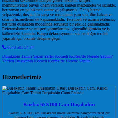
duşakabin sektöründe faaliyet göstermektedir. Müşteri
memnuniyetine büyük önem vererek, kaliteli malzemeler ve işçilikle,
her zaman en iyi hizmeti sunmaya çalışıyoruz. Geniş hizmet
yelpazemiz, duşakabin satışı ve montajının yanı sıra, tüm bakım ve
onarım hizmetlerini de kapsamaktadır. Tecrübeli ve uzman ekibimiz,
her türlü duşakabin modelinde sorunsuz bir şekilde çalışmaktadır.
Referanslarımız ve müşteri yorumlarımız, güvenilirliğimizin ve iş
kalitemizin kanıtıdır. Banyo dekorasyonunuzda en doğru tercihi
yapmak için bizimle iletişime geçin.
0543 501 54 34
Post navigation
Duşakabin Tamiri Yapan Yerler Kocaeli Körfez’de Nerede Yapılır?
Yerden Duşakabin Kocaeli Körfez’de Nerede Yapılır?
Hizmetlerimiz
Körfez 65X100 Cam Duşakabin
Körfez 65X100 Cam Duşakabin modellerimizle banyonuza zarif bir
dokunuş katın, yaşam alanınızı ferahlatın. Kocaeli Körfez’de