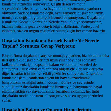
kumlama hizmetini sunuyoruz. Çeşitli desen ve motif
seçeneklerimizle, banyonuza özgün bir tarz katmanıza yardımcı
oluyoruz. Sadece kumlama değil, aynı zamanda duşakabin tamiri,
montajı ve değişimi gibi birçok hizmeti de sunuyoruz. Duşakabin
Kumlama Kocaeli Körfez’de Nerede Yapılır? diye soruyorsanız,
bizimle iletişime geçerek detaylı bilgi alabilirsiniz. Profesyonel
ekibimiz, size en uygun çözümleri sunmak için her zaman hazırdır.
Duşakabin Kumlama Kocaeli Körfez’de Nerede
Yapılır? Sorunuza Cevap Veriyoruz
Birçok firma duşakabin satışı ve montajı yaparken, biz bir adım daha
ileri giderek, duşakabinlerinizi uzun yıllar boyunca sorunsuz
kullanabilmeniz için kapsamlı bakım ve onarım hizmetleri de
sunuyoruz. Duşakabin camlarınızda oluşan çizikler, kırıklar veya
diğer hasarlar için hızlı ve etkili çözümler sunuyoruz. Duşakabin
kumlama işlemi, camlarınıza yeni bir hayat kazandırarak
banyonuzun estetiğini artırır. Kocaeli Körfez ve çevresinde
sunduğumuz duşakabin kumlama hizmetiyle, banyonuzda hayal
ettiğiniz şıklığı yakalayabilirsiniz. Tecrübeli ekibimiz, her türlü
duşakabin modelinde uzmanlaşmıştır ve size en uygun çözümleri
sunar.
Duşakabin Bakım ve Onarım Hizmetlerimiz