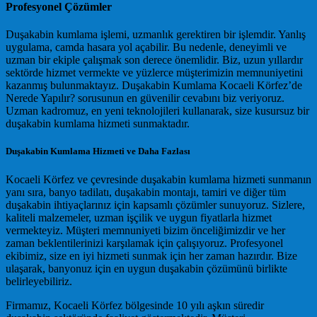
Profesyonel Çözümler
Duşakabin kumlama işlemi, uzmanlık gerektiren bir işlemdir. Yanlış
uygulama, camda hasara yol açabilir. Bu nedenle, deneyimli ve
uzman bir ekiple çalışmak son derece önemlidir. Biz, uzun yıllardır
sektörde hizmet vermekte ve yüzlerce müşterimizin memnuniyetini
kazanmış bulunmaktayız. Duşakabin Kumlama Kocaeli Körfez’de
Nerede Yapılır? sorusunun en güvenilir cevabını biz veriyoruz.
Uzman kadromuz, en yeni teknolojileri kullanarak, size kusursuz bir
duşakabin kumlama hizmeti sunmaktadır.
Duşakabin Kumlama Hizmeti ve Daha Fazlası
Kocaeli Körfez ve çevresinde duşakabin kumlama hizmeti sunmanın
yanı sıra, banyo tadilatı, duşakabin montajı, tamiri ve diğer tüm
duşakabin ihtiyaçlarınız için kapsamlı çözümler sunuyoruz. Sizlere,
kaliteli malzemeler, uzman işçilik ve uygun fiyatlarla hizmet
vermekteyiz. Müşteri memnuniyeti bizim önceliğimizdir ve her
zaman beklentilerinizi karşılamak için çalışıyoruz. Profesyonel
ekibimiz, size en iyi hizmeti sunmak için her zaman hazırdır. Bize
ulaşarak, banyonuz için en uygun duşakabin çözümünü birlikte
belirleyebiliriz.
Firmamız, Kocaeli Körfez bölgesinde 10 yılı aşkın süredir