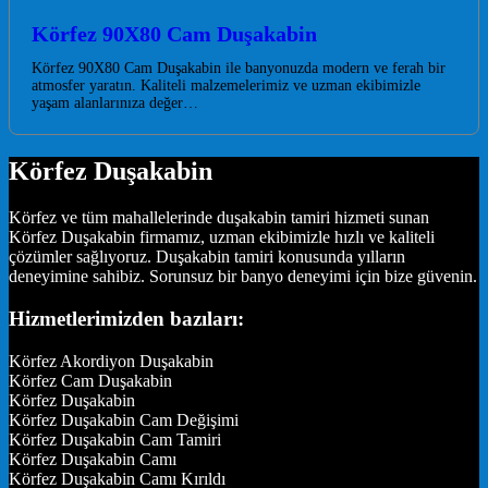
Körfez 90X80 Cam Duşakabin
Körfez 90X80 Cam Duşakabin ile banyonuzda modern ve ferah bir
atmosfer yaratın. Kaliteli malzemelerimiz ve uzman ekibimizle
yaşam alanlarınıza değer…
Körfez Duşakabin
Körfez ve tüm mahallelerinde duşakabin tamiri hizmeti sunan
Körfez Duşakabin firmamız, uzman ekibimizle hızlı ve kaliteli
çözümler sağlıyoruz. Duşakabin tamiri konusunda yılların
deneyimine sahibiz. Sorunsuz bir banyo deneyimi için bize güvenin.
Hizmetlerimizden bazıları:
Körfez Akordiyon Duşakabin
Körfez Cam Duşakabin
Körfez Duşakabin
Körfez Duşakabin Cam Değişimi
Körfez Duşakabin Cam Tamiri
Körfez Duşakabin Camı
Körfez Duşakabin Camı Kırıldı