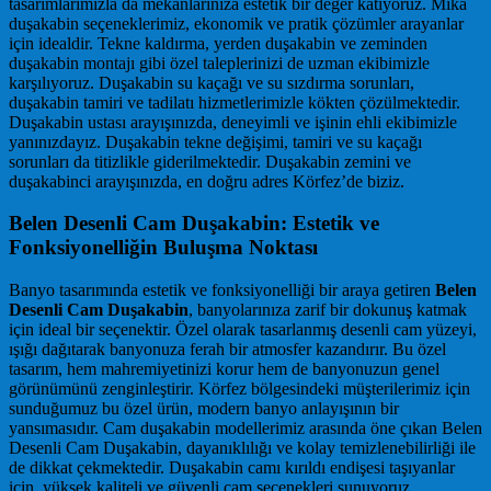
tasarımlarımızla da mekanlarınıza estetik bir değer katıyoruz. Mika
duşakabin seçeneklerimiz, ekonomik ve pratik çözümler arayanlar
için idealdir. Tekne kaldırma, yerden duşakabin ve zeminden
duşakabin montajı gibi özel taleplerinizi de uzman ekibimizle
karşılıyoruz. Duşakabin su kaçağı ve su sızdırma sorunları,
duşakabin tamiri ve tadilatı hizmetlerimizle kökten çözülmektedir.
Duşakabin ustası arayışınızda, deneyimli ve işinin ehli ekibimizle
yanınızdayız. Duşakabin tekne değişimi, tamiri ve su kaçağı
sorunları da titizlikle giderilmektedir. Duşakabin zemini ve
duşakabinci arayışınızda, en doğru adres Körfez’de biziz.
Belen Desenli Cam Duşakabin: Estetik ve
Fonksiyonelliğin Buluşma Noktası
Banyo tasarımında estetik ve fonksiyonelliği bir araya getiren
Belen
Desenli Cam Duşakabin
, banyolarınıza zarif bir dokunuş katmak
için ideal bir seçenektir. Özel olarak tasarlanmış desenli cam yüzeyi,
ışığı dağıtarak banyonuza ferah bir atmosfer kazandırır. Bu özel
tasarım, hem mahremiyetinizi korur hem de banyonuzun genel
görünümünü zenginleştirir. Körfez bölgesindeki müşterilerimiz için
sunduğumuz bu özel ürün, modern banyo anlayışının bir
yansımasıdır. Cam duşakabin modellerimiz arasında öne çıkan Belen
Desenli Cam Duşakabin, dayanıklılığı ve kolay temizlenebilirliği ile
de dikkat çekmektedir. Duşakabin camı kırıldı endişesi taşıyanlar
için, yüksek kaliteli ve güvenli cam seçenekleri sunuyoruz.