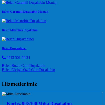
Belen Garantili Duşakabin Montajı
Belen Metrobüs Duşakabin
Belen Duşakabinci
0543 501 54 34
Post navigation
Belen Buzlu Cam Duşakabin
Belen Ölçüye Özel Cam Duşakabin
Hizmetlerimiz
Körfez 90X100 Mika Duşakabin