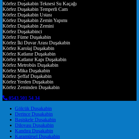
Körfez Duşakabin Teknesi Su Kaçağı
Körfez Duşakabin Temperli Cam
Körfez Duşakabin Ustası
Körfez Duşakabin Zemin Yapımı
Körfez Duşakabin Zemini
Körfez Duşakabinci
Körfez Füme Duşakabin
Körfez İki Duvar Arası Duşakabin
Körfez Karolaj Duşakabin
Körfez Katlanır Duşakabin
Körfez Katlanır Kapı Duşakabin
Körfez Metrobüs Duşakabin
Körfez Mika Duşakabin
Körfez Şeffaf Duşakabin
Körfez Yerden Duşakabin
Körfez Zeminden Duşakabin
0543 501 54 34
Gölcük Duşakabin
Derince Duşakabin
Başiskele Duşakabin
Dilovası Duşakabin
Kandıra Duşakabin
Karamürsel Duşakabin