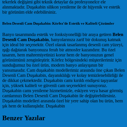
tekerlek değişimi gibi teknik detaylar da profesyonelce ele
alınmaktadır. Duşakabin silikon yenileme ile de hijyenik ve estetik
bir görünüm elde edebilirsiniz.
Belen Desenli Cam Duşakabin: Körfez’de Estetik ve Kaliteli Çözümler
Banyo tasarımında estetik ve fonksiyonelliği bir araya getiren
Belen
Desenli Cam Duşakabin
, banyolarınıza zarif bir dokunuş katmak
için ideal bir seçenektir. Özel olarak tasarlanmış desenli cam yüzeyi,
ışığı dağıtarak banyonuza ferah bir atmosfer kazandırır. Bu özel
tasarım, hem mahremiyetinizi korur hem de banyonuzun genel
görünümünü zenginleştirir. Körfez bölgesindeki müşterilerimiz için
sunduğumuz bu özel ürün, modern banyo anlayışının bir
yansımasıdır. Cam duşakabin modellerimiz arasında öne çıkan Belen
Desenli Cam Duşakabin, dayanıklılığı ve kolay temizlenebilirliği ile
de dikkat çekmektedir. Duşakabin camı kırıldı endişesi taşıyanlar
için, yüksek kaliteli ve güvenli cam seçenekleri sunuyoruz.
Duşakabin camı yenileme hizmetimizle, eskiyen veya hasar görmüş
camlarınızı Belen Desenli Cam Duşakabin ile değiştirebilirsiniz.
Duşakabin modelleri arasında özel bir yere sahip olan bu ürün, hem
şık hem de kullanışlıdır. Duşakabin
Benzer Yazılar