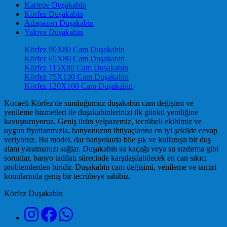
Kartepe Duşakabin
Körfez Duşakabin
Adapazarı Duşakabin
Yalova Duşakabin
Körfez 90X80 Cam Duşakabin
Körfez 65X80 Cam Duşakabin
Körfez 115X80 Cam Duşakabin
Körfez 75X130 Cam Duşakabin
Körfez 120X100 Cam Duşakabin
Kocaeli Körfez'de sunduğumuz duşakabin cam değişimi ve
yenileme hizmetleri ile duşakabinlerinizi ilk günkü yeniliğine
kavuşturuyoruz. Geniş ürün yelpazemiz, tecrübeli ekibimiz ve
uygun fiyatlarımızla, banyonuzun ihtiyaçlarına en iyi şekilde cevap
veriyoruz. Bu model, dar banyolarda bile şık ve kullanışlı bir duş
alanı yaratmanızı sağlar. Duşakabin su kaçağı veya su sızdırma gibi
sorunlar, banyo tadilatı sürecinde karşılaşılabilecek en can sıkıcı
problemlerden biridir. Duşakabin cam değişimi, yenileme ve tamiri
konularında geniş bir tecrübeye sahibiz.
Körfez Duşakabin