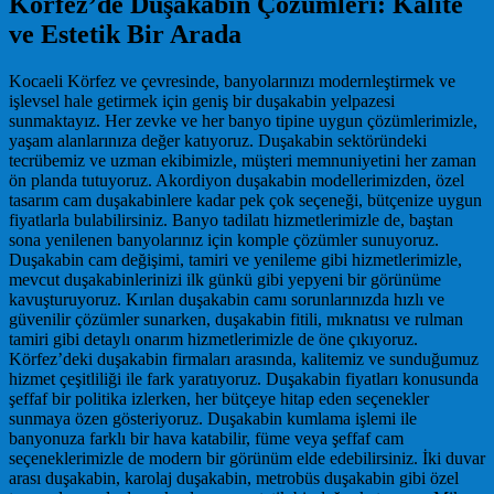
Körfez’de Duşakabin Çözümleri: Kalite
ve Estetik Bir Arada
Kocaeli Körfez ve çevresinde, banyolarınızı modernleştirmek ve
işlevsel hale getirmek için geniş bir duşakabin yelpazesi
sunmaktayız. Her zevke ve her banyo tipine uygun çözümlerimizle,
yaşam alanlarınıza değer katıyoruz. Duşakabin sektöründeki
tecrübemiz ve uzman ekibimizle, müşteri memnuniyetini her zaman
ön planda tutuyoruz. Akordiyon duşakabin modellerimizden, özel
tasarım cam duşakabinlere kadar pek çok seçeneği, bütçenize uygun
fiyatlarla bulabilirsiniz. Banyo tadilatı hizmetlerimizle de, baştan
sona yenilenen banyolarınız için komple çözümler sunuyoruz.
Duşakabin cam değişimi, tamiri ve yenileme gibi hizmetlerimizle,
mevcut duşakabinlerinizi ilk günkü gibi yepyeni bir görünüme
kavuşturuyoruz. Kırılan duşakabin camı sorunlarınızda hızlı ve
güvenilir çözümler sunarken, duşakabin fitili, mıknatısı ve rulman
tamiri gibi detaylı onarım hizmetlerimizle de öne çıkıyoruz.
Körfez’deki duşakabin firmaları arasında, kalitemiz ve sunduğumuz
hizmet çeşitliliği ile fark yaratıyoruz. Duşakabin fiyatları konusunda
şeffaf bir politika izlerken, her bütçeye hitap eden seçenekler
sunmaya özen gösteriyoruz. Duşakabin kumlama işlemi ile
banyonuza farklı bir hava katabilir, füme veya şeffaf cam
seçeneklerimizle de modern bir görünüm elde edebilirsiniz. İki duvar
arası duşakabin, karolaj duşakabin, metrobüs duşakabin gibi özel