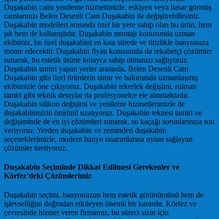
Duşakabin camı yenileme hizmetimizle, eskiyen veya hasar görmüş
camlarınızı Belen Desenli Cam Duşakabin ile değiştirebilirsiniz.
Duşakabin modelleri arasında özel bir yere sahip olan bu ürün, hem
şık hem de kullanışlıdır. Duşakabin montajı konusunda uzman
ekibimiz, bu özel duşakabini en kısa sürede ve titizlikle banyonuza
monte edecektir. Duşakabin fiyatı konusunda da rekabetçi çözümler
sunarak, bu estetik ürüne kolayca sahip olmanızı sağlıyoruz.
Duşakabin tamiri yapan yerler arasında, Belen Desenli Cam
Duşakabin gibi özel ürünlerin tamir ve bakımında uzmanlaşmış
ekibimizle öne çıkıyoruz. Duşakabin tekerlek değişimi, rulman
tamiri gibi teknik detaylar da profesyonelce ele alınmaktadır.
Duşakabin silikon değişimi ve yenileme hizmetlerimizle de
duşakabininizin ömrünü uzatıyoruz. Duşakabin teknesi tamiri ve
değişiminde de en iyi çözümleri sunarak, su kaçağı sorunlarınıza son
veriyoruz. Yerden duşakabin ve zeminden duşakabin
seçeneklerimizle, modern banyo tasarımlarına uyum sağlayan
çözümler üretiyoruz.
Duşakabin Seçiminde Dikkat Edilmesi Gerekenler ve
Körfez’deki Çözümlerimiz
Duşakabin seçimi, banyonuzun hem estetik görünümünü hem de
işlevselliğini doğrudan etkileyen önemli bir karardır. Körfez ve
çevresinde hizmet veren firmamız, bu süreci sizin için