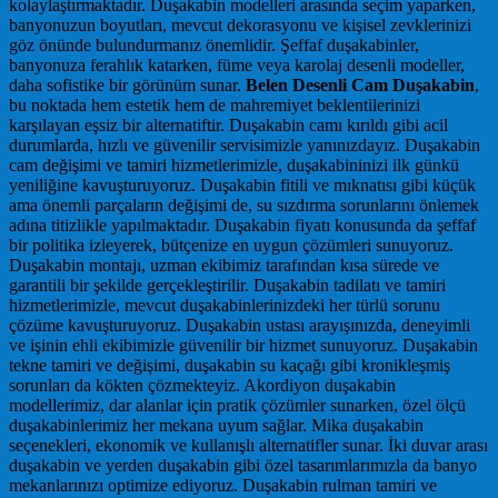
kolaylaştırmaktadır. Duşakabin modelleri arasında seçim yaparken,
banyonuzun boyutları, mevcut dekorasyonu ve kişisel zevklerinizi
göz önünde bulundurmanız önemlidir. Şeffaf duşakabinler,
banyonuza ferahlık katarken, füme veya karolaj desenli modeller,
daha sofistike bir görünüm sunar.
Belen Desenli Cam Duşakabin
,
bu noktada hem estetik hem de mahremiyet beklentilerinizi
karşılayan eşsiz bir alternatiftir. Duşakabin camı kırıldı gibi acil
durumlarda, hızlı ve güvenilir servisimizle yanınızdayız. Duşakabin
cam değişimi ve tamiri hizmetlerimizle, duşakabininizi ilk günkü
yeniliğine kavuşturuyoruz. Duşakabin fitili ve mıknatısı gibi küçük
ama önemli parçaların değişimi de, su sızdırma sorunlarını önlemek
adına titizlikle yapılmaktadır. Duşakabin fiyatı konusunda da şeffaf
bir politika izleyerek, bütçenize en uygun çözümleri sunuyoruz.
Duşakabin montajı, uzman ekibimiz tarafından kısa sürede ve
garantili bir şekilde gerçekleştirilir. Duşakabin tadilatı ve tamiri
hizmetlerimizle, mevcut duşakabinlerinizdeki her türlü sorunu
çözüme kavuşturuyoruz. Duşakabin ustası arayışınızda, deneyimli
ve işinin ehli ekibimizle güvenilir bir hizmet sunuyoruz. Duşakabin
tekne tamiri ve değişimi, duşakabin su kaçağı gibi kronikleşmiş
sorunları da kökten çözmekteyiz. Akordiyon duşakabin
modellerimiz, dar alanlar için pratik çözümler sunarken, özel ölçü
duşakabinlerimiz her mekana uyum sağlar. Mika duşakabin
seçenekleri, ekonomik ve kullanışlı alternatifler sunar. İki duvar arası
duşakabin ve yerden duşakabin gibi özel tasarımlarımızla da banyo
mekanlarınızı optimize ediyoruz. Duşakabin rulman tamiri ve